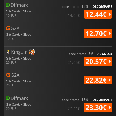
Difmark
-15% :
code promo
DLCOMPARE
Gift Cards · Global
12.44€
14.64€
10 EUR
G2A
12.70€
Gift Cards · Global
10 EUR
Kinguin
-5% :
code promo
AUGDLC5
Gift Cards · Global
20.57€
21.65€
20 EUR
G2A
22.82€
Gift Cards · Global
20 EUR
Difmark
-15% :
code promo
DLCOMPARE
Gift Cards · Global
23.30€
27.41€
20 EUR