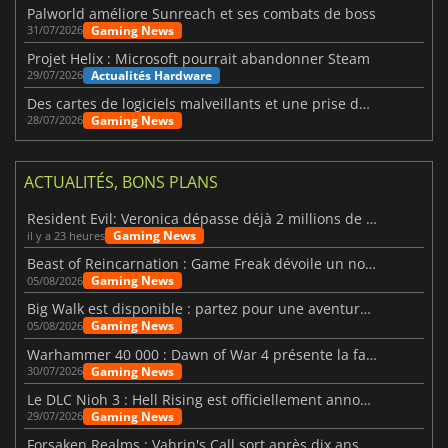
Palworld améliore Sunreach et ses combats de boss
Gaming News
31/07/2026
Projet Helix : Microsoft pourrait abandonner Steam
Actualités Hardware
29/07/2026
Des cartes de logiciels malveillants et une prise de contrôle de Discord ont touché Meccha Chameleon
Gaming News
28/07/2026
ACTUALITÉS, BONS PLANS
Resident Evil: Veronica dépasse déjà 2 millions de wishlists
Gaming News
il y a 23 heures
Beast of Reincarnation : Game Freak dévoile un nouveau pari
Gaming News
05/08/2026
Big Walk est disponible : partez pour une aventure entre amis
Gaming News
05/08/2026
Warhammer 40 000 : Dawn of War 4 présente la faction des Nécrons
Gaming News
30/07/2026
Le DLC Nioh 3 : Hell Rising est officiellement annoncé
Gaming News
29/07/2026
Forsaken Realms : Vahrin's Call sort après dix ans de développement