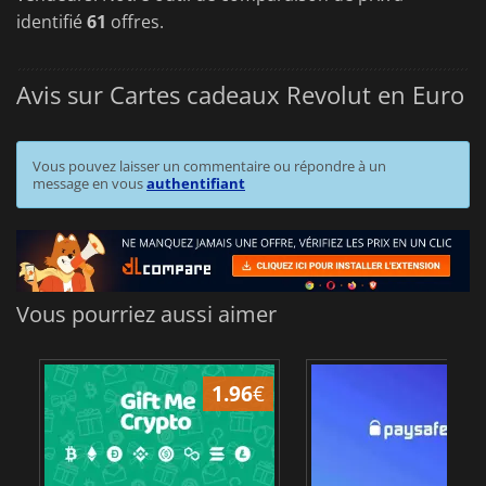
identifié
61
offres.
Avis sur Cartes cadeaux Revolut en Euro
Vous pouvez laisser un commentaire ou répondre à un
message en vous
authentifiant
Vous pourriez aussi aimer
1.96
€
1