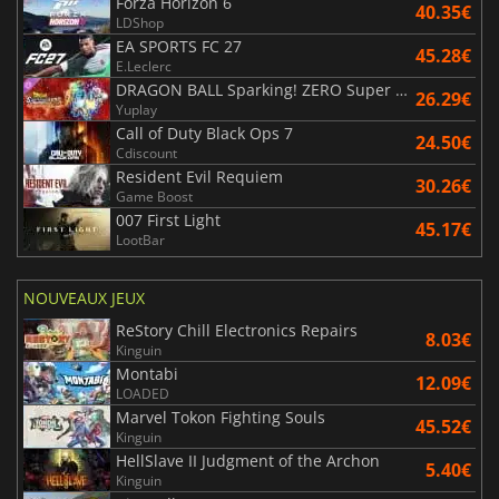
Forza Horizon 6
40.35€
LDShop
EA SPORTS FC 27
45.28€
E.Leclerc
DRAGON BALL Sparking! ZERO Super Limit Breaking NEO
26.29€
Yuplay
Call of Duty Black Ops 7
24.50€
Cdiscount
Resident Evil Requiem
30.26€
Game Boost
007 First Light
45.17€
LootBar
NOUVEAUX JEUX
ReStory Chill Electronics Repairs
8.03€
Kinguin
Montabi
12.09€
LOADED
Marvel Tokon Fighting Souls
45.52€
Kinguin
HellSlave II Judgment of the Archon
5.40€
Kinguin