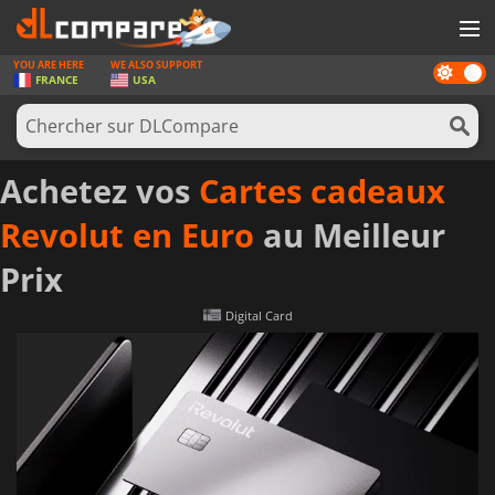
YOU ARE HERE
WE ALSO SUPPORT
Dark
JEUX
FRANCE
USA
mode
CARTES PRÉPAYÉES
LOGICIELS
Achetez vos
Cartes cadeaux
CONCOURS
Revolut en Euro
au Meilleur
MATÉRIEL
Prix
NEWS
Digital Card
SE CONNECTER OU S'INSCRIRE