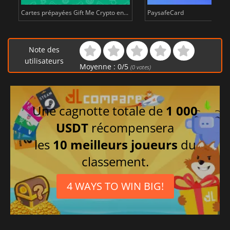
Cartes prépayées Gift Me Crypto en...
PaysafeCard
Note des
utilisateurs
Moyenne :
0
/
5
(
0
votes)
Une cagnotte totale de
1 000
USDT
récompensera
les
10 meilleurs joueurs
du
classement.
4 WAYS TO WIN BIG!