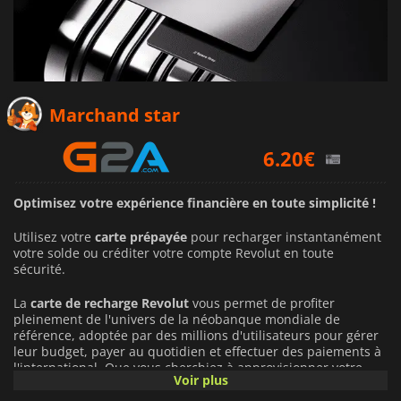
5.25
€
Marchand star
6.20
€
6.34
€
Optimisez votre expérience financière en toute simplicité !
Utilisez votre
carte prépayée
pour recharger instantanément
votre solde ou créditer votre compte Revolut en toute
sécurité.
La
carte de recharge Revolut
vous permet de profiter
pleinement de l'univers de la néobanque mondiale de
référence, adoptée par des millions d'utilisateurs pour gérer
leur budget, payer au quotidien et effectuer des paiements à
l'international. Que vous cherchiez à approvisionner votre
Voir plus
compte sans lier votre carte bancaire principale ou à gérer
vos dépenses de voyage, l'utilisation de ce solde transforme