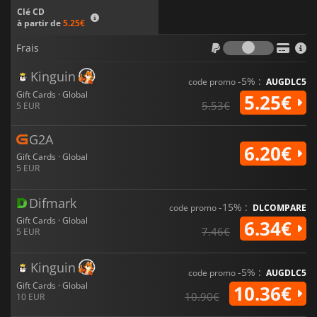
Clé CD
à partir de
5.25€
Frais
Frais
Kinguin
-5% :
code promo
AUGDLC5
Gift Cards · Global
5.25€
5.53€
5 EUR
G2A
6.20€
Gift Cards · Global
5 EUR
Difmark
-15% :
code promo
DLCOMPARE
Gift Cards · Global
6.34€
7.46€
5 EUR
Kinguin
-5% :
code promo
AUGDLC5
Gift Cards · Global
10.36€
10.90€
10 EUR