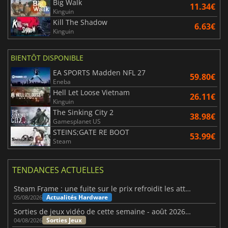
Big Walk
11.34€
Kinguin
Kill The Shadow
6.63€
Kinguin
BIENTÔT DISPONIBLE
EA SPORTS Madden NFL 27
59.80€
Eneba
Hell Let Loose Vietnam
26.11€
Kinguin
The Sinking City 2
38.98€
Gamesplanet US
STEINS;GATE RE BOOT
53.99€
Steam
TENDANCES ACTUELLES
Steam Frame : une fuite sur le prix refroidit les attentes VR
Actualités Hardware
05/08/2026
Sorties de jeux vidéo de cette semaine - août 2026 (semaine 32)
Sorties Jeux
04/08/2026