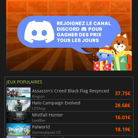
JEUX POPULAIRES
Assassin's Creed Black Flag Resynced
37.75€
Kinguin
Halo Campaign Evolved
28.68€
LDShop
Mistfall Hunter
16.01€
LootBar
Palworld
18.19€
Gamesplanet US