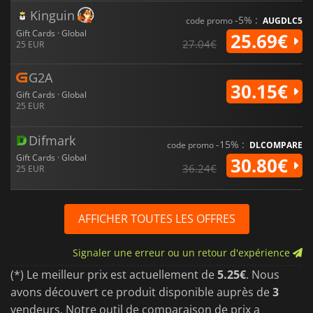
Kinguin
-5% :
code promo
AUGDLC5
Gift Cards · Global
25.69€
27.04€
25 EUR
G2A
30.15€
Gift Cards · Global
25 EUR
Difmark
-15% :
code promo
DLCOMPARE
Gift Cards · Global
30.80€
36.24€
25 EUR
AFFICHER TOUTES LES OFFRES
Signaler une erreur ou un retour d'expérience
(*) Le meilleur prix est actuellement de
5.25€
. Nous
avons découvert ce produit disponible auprès de
3
vendeurs. Notre outil de comparaison de prix a