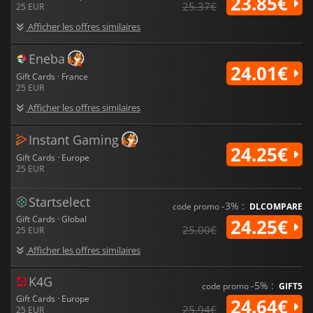
23.85€
25.37€
25 EUR
Afficher les offres similaires
Eneba
24.01€
Gift Cards · France
25 EUR
Afficher les offres similaires
Instant Gaming
24.25€
Gift Cards · Europe
25 EUR
Startselect
-3% :
code promo
DLCOMPARE
Gift Cards · Global
24.25€
25.00€
25 EUR
Afficher les offres similaires
K4G
-5% :
code promo
GIFT5
Gift Cards · Europe
24.64€
25.94€
25 EUR