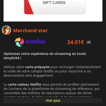
21.84
€
Marchand star
24.01
€
24.25
€
Optimisez votre expérience de streaming en toute
simplicité !
Utilisez votre
carte prépayée
pour recharger instantanément
le solde de votre compte Netflix ou pour souscrire à un
abonnement sans engagement.
La
carte-cadeau Netflix
vous permet de profiter pleinement
de l'univers de la plateforme de streaming de référence, qui
rassemble des millions de spectateurs autour de séries
incontournables, de films exclusifs et de documentaires
Voir plus
captivants. Que vous cherchiez votre prochaine série à
dévorer ou une soirée cinéma au frais, l'utilisation de ce solde