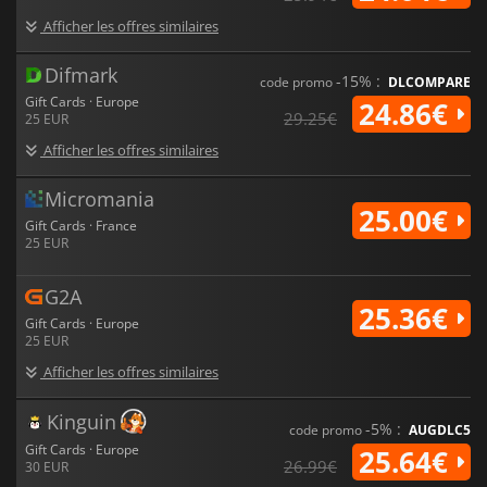
Afficher les offres similaires
Difmark
-15% :
code promo
DLCOMPARE
Gift Cards · Europe
24.86€
29.25€
25 EUR
Afficher les offres similaires
Micromania
25.00€
Gift Cards · France
25 EUR
G2A
25.36€
Gift Cards · Europe
25 EUR
Afficher les offres similaires
Kinguin
-5% :
code promo
AUGDLC5
Gift Cards · Europe
25.64€
26.99€
30 EUR