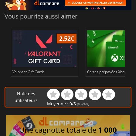
Vous pourriez aussi aimer
2.52
€
Valorant Gift Cards
Cartes prépayées Xbox Live 
Note des
utilisateurs
Moyenne :
0
/
5
(
0
votes)
Une cagnotte totale de
1 000