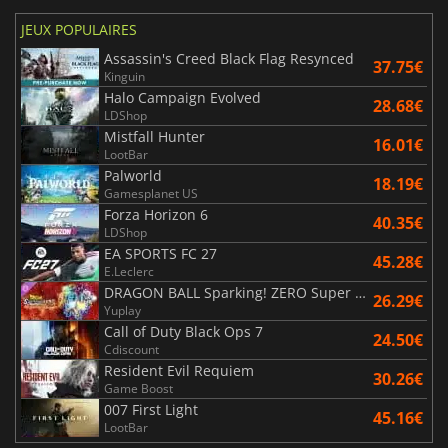
JEUX POPULAIRES
Assassin's Creed Black Flag Resynced
37.75€
Kinguin
Halo Campaign Evolved
28.68€
LDShop
Mistfall Hunter
16.01€
LootBar
Palworld
18.19€
Gamesplanet US
Forza Horizon 6
40.35€
LDShop
EA SPORTS FC 27
45.28€
E.Leclerc
DRAGON BALL Sparking! ZERO Super Limit Breaking NEO
26.29€
Yuplay
Call of Duty Black Ops 7
24.50€
Cdiscount
Resident Evil Requiem
30.26€
Game Boost
007 First Light
45.16€
LootBar