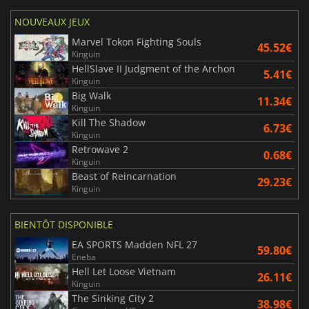
NOUVEAUX JEUX
Marvel Tokon Fighting Souls
45.52€
Kinguin
HellSlave II Judgment of the Archon
5.41€
Kinguin
Big Walk
11.34€
Kinguin
Kill The Shadow
6.73€
Kinguin
Retrowave 2
0.68€
Kinguin
Beast of Reincarnation
29.23€
Kinguin
BIENTÔT DISPONIBLE
EA SPORTS Madden NFL 27
59.80€
Eneba
Hell Let Loose Vietnam
26.11€
Kinguin
The Sinking City 2
38.98€