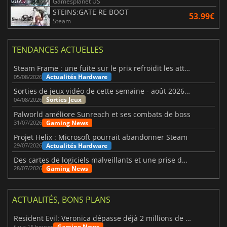
Gamesplanet US
STEINS;GATE RE BOOT
53.99€
Steam
TENDANCES ACTUELLES
Steam Frame : une fuite sur le prix refroidit les attentes VR
Actualités Hardware
05/08/2026
Sorties de jeux vidéo de cette semaine - août 2026 (semaine 32)
Sorties Jeux
04/08/2026
Palworld améliore Sunreach et ses combats de boss
Gaming News
31/07/2026
Projet Helix : Microsoft pourrait abandonner Steam
Actualités Hardware
29/07/2026
Des cartes de logiciels malveillants et une prise de contrôle de Discord ont touché Meccha Chameleon
Gaming News
28/07/2026
ACTUALITÉS, BONS PLANS
Resident Evil: Veronica dépasse déjà 2 millions de wishlists
Gaming News
il y a 15 heures