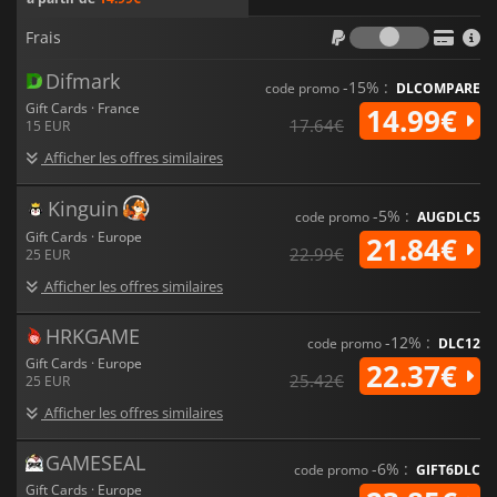
Frais
Frais
Difmark
-15% :
code promo
DLCOMPARE
Gift Cards · France
14.99€
17.64€
15 EUR
Afficher les offres similaires
Kinguin
-5% :
code promo
AUGDLC5
Gift Cards · Europe
21.84€
22.99€
25 EUR
Afficher les offres similaires
HRKGAME
-12% :
code promo
DLC12
Gift Cards · Europe
22.37€
25.42€
25 EUR
Afficher les offres similaires
GAMESEAL
-6% :
code promo
GIFT6DLC
Gift Cards · Europe