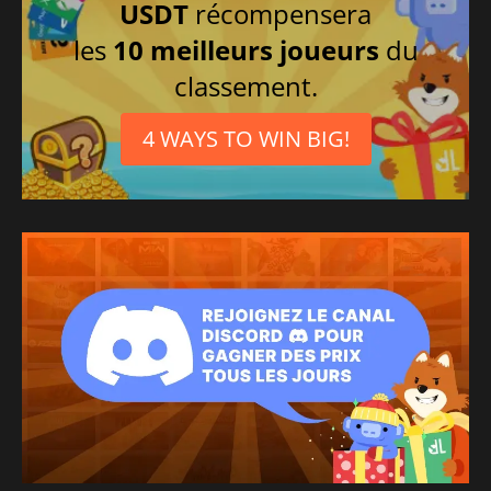
USDT
récompensera
les
10 meilleurs joueurs
du
classement.
4 WAYS TO WIN BIG!