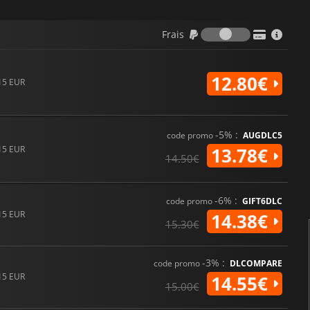
Frais
Frais
12.80€
15 EUR
-5% :
code promo
AUGDLC5
15 EUR
13.78€
14.50€
-6% :
code promo
GIFT6DLC
15 EUR
14.38€
15.30€
-3% :
code promo
DLCOMPARE
15 EUR
14.55€
15.00€