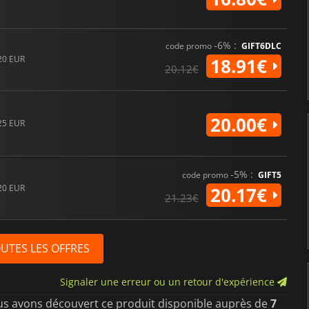
-6% :
code promo
GIFT6DLC
20 EUR
18.91€
20.12€
20.00€
25 EUR
-5% :
code promo
GIFT5
20 EUR
20.17€
21.23€
OUTES LES OFFRES
Signaler une erreur ou un retour d'expérience
us avons découvert ce produit disponible auprès de
7