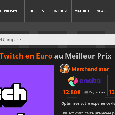
ES PRÉPAYÉES
LOGICIELS
CONCOURS
MATÉRIEL
NEWS
Twitch en Euro
au Meilleur Prix
Marchand star
12.80
€
13
Digital Card
Optimisez votre expérience de
Utilisez votre
carte prépayée
po