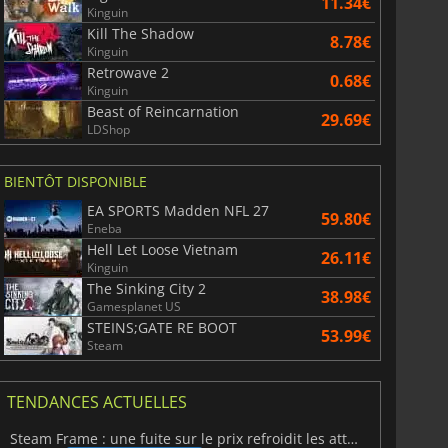
11.34€
Kinguin
Kill The Shadow
8.78€
Kinguin
Retrowave 2
0.68€
Kinguin
Beast of Reincarnation
29.69€
LDShop
BIENTÔT DISPONIBLE
EA SPORTS Madden NFL 27
59.80€
Eneba
Hell Let Loose Vietnam
26.11€
Kinguin
The Sinking City 2
38.98€
Gamesplanet US
STEINS;GATE RE BOOT
53.99€
Steam
TENDANCES ACTUELLES
Steam Frame : une fuite sur le prix refroidit les attentes VR