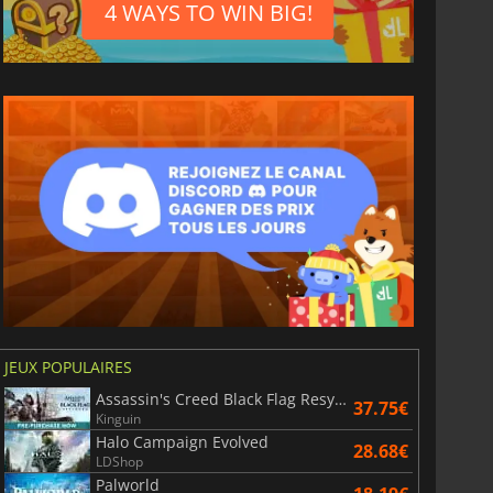
4 WAYS TO WIN BIG!
JEUX POPULAIRES
Assassin's Creed Black Flag Resynced
37.75€
Kinguin
Halo Campaign Evolved
28.68€
LDShop
Palworld