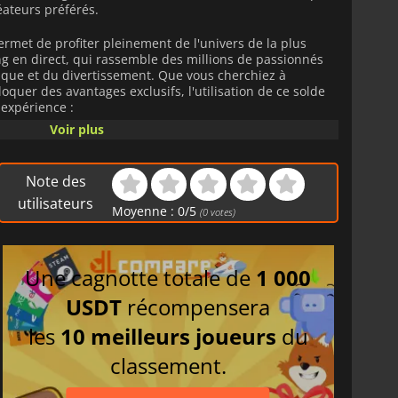
éateurs préférés.
ermet de profiter pleinement de l'univers de la plus
g en direct, qui rassemble des millions de passionnés
ique et du divertissement. Que vous cherchiez à
loquer des avantages exclusifs, l'utilisation de ce solde
expérience :
Voir plus
tilisez vos fonds pour vous abonner à vos chaînes
s abonnements à la communauté ou acheter des Bits pour
t.
Note des
utilisateurs
z d'émotes personnalisées, de badges de fidélité
Moyenne :
0
/
5
(
0
votes)
sans publicité grâce à l'abonnement Twitch Turbo.
crédit est directement lié à votre compte,
non
Une cagnotte totale de
1 000
nsé en toute sécurité, sans avoir à lier de carte
USDT
récompensera
 et sécurisée, que vous cherchiez à vous faire plaisir ou à
les
10 meilleurs joueurs
du
ite.
classement.
s
Twitch
sont soumises à des restrictions de zone et de devise.
la zone correspondant au pays de votre compte.