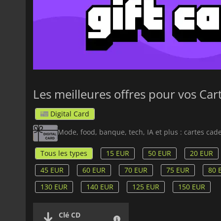
Les meilleures offres pour vos Ca
Digital Card
Mode, food, banque, tech, IA et plus : cartes c
Tous les types
15 EUR
50 EUR
20 EUR
45 EUR
60 EUR
70 EUR
75 EUR
80 
130 EUR
140 EUR
125 EUR
150 EUR
Clé CD