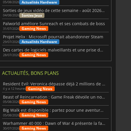
Actualités Hardware
05/08/2026
Sorties de jeux vidéo de cette semaine - août 2026 (semaine 32)
Sorties Jeux
04/08/2026
Palworld améliore Sunreach et ses combats de boss
Gaming News
31/07/2026
Projet Helix : Microsoft pourrait abandonner Steam
Actualités Hardware
29/07/2026
Des cartes de logiciels malveillants et une prise de contrôle de Discord ont touché Meccha Chameleon
Gaming News
28/07/2026
ACTUALITÉS, BONS PLANS
Resident Evil: Veronica dépasse déjà 2 millions de wishlists
Gaming News
il y a 12 heures
Beast of Reincarnation : Game Freak dévoile un nouveau pari
Gaming News
05/08/2026
Big Walk est disponible : partez pour une aventure entre amis
Gaming News
05/08/2026
1.18
€
6.90
€
Warhammer 40 000 : Dawn of War 4 présente la faction des Nécrons
Gaming News
30/07/2026