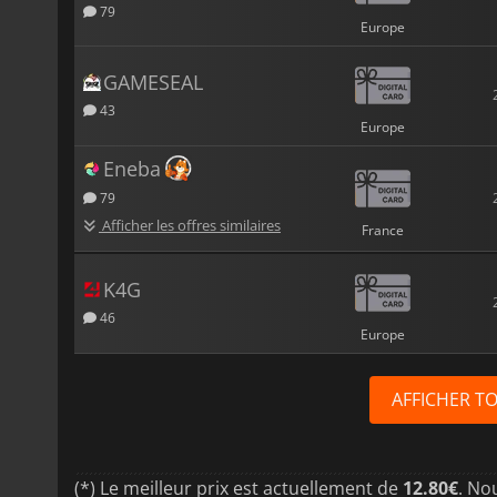
79
Europe
GAMESEAL
43
Europe
Eneba
79
Afficher les offres similaires
France
K4G
46
Europe
AFFICHER T
(*) Le meilleur prix est actuellement de
12.80€
. No