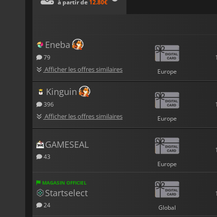
à partir de
12.80€
Eneba
79
Afficher les offres similaires
Europe
Kinguin
396
Afficher les offres similaires
Europe
GAMESEAL
43
Europe
MAGASIN OFFICIEL
Startselect
24
Global