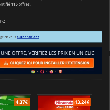
ntifié
115
offres.
uro
age en vous
authentifiant
4.37
€
13.24
€