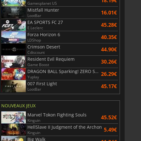
18.19€
Gamesplanet US
Mistfall Hunter
16.01€
LootBar
EA SPORTS FC 27
45.28€
E.Leclerc
Forza Horizon 6
40.35€
LDShop
Crimson Desert
44.90€
Cdiscount
Resident Evil Requiem
30.26€
Game Boost
DRAGON BALL Sparking! ZERO Super Limit Breaking NEO
26.29€
Yuplay
007 First Light
45.17€
LootBar
NOUVEAUX JEUX
Marvel Tokon Fighting Souls
45.52€
Kinguin
HellSlave II Judgment of the Archon
5.49€
Kinguin
Big Walk