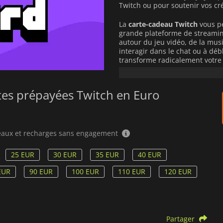
Twitch ou pour soutenir vos cr
La
carte-cadeau Twitch
vous p
grande plateforme de streamin
autour du jeu vidéo, de la mus
interagir dans le chat ou à déb
transforme radicalement votre 
Abonnements et soutien :
U
préférées (Subs), offrir de
rtes prépayées Twitch en Euro
envoyer des Cheers en direc
Avantages exclusifs :
Profite
uniques et d'un visionnage 
adeaux et recharges sans engagement
Une fois le code activé, votre 
transférable
et prêt à être dépe
25 EUR
30 EUR
35 EUR
40 EUR
bancaire à votre profil.
EUR
90 EUR
100 EUR
110 EUR
120 EUR
C'est la solution idéale, rapide
offrir la carte de recharge parfa
Gardez à l'esprit que les
gift card
Partager
Assurez-vous de commander dans 