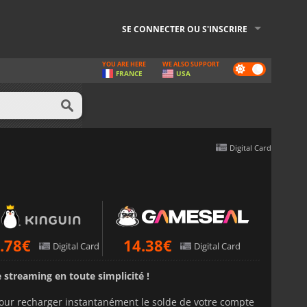
SE CONNECTER OU S'INSCRIRE
YOU ARE HERE
WE ALSO SUPPORT
Dark
FRANCE
USA
mode
Digital Card
.78
€
14.38
€
Digital Card
Digital Card
 streaming en toute simplicité !
ur recharger instantanément le solde de votre compte