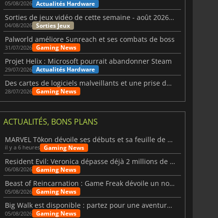
Actualités Hardware
05/08/2026
Sorties de jeux vidéo de cette semaine - août 2026 (semaine 32)
Sorties Jeux
04/08/2026
Palworld améliore Sunreach et ses combats de boss
Gaming News
31/07/2026
Projet Helix : Microsoft pourrait abandonner Steam
Actualités Hardware
29/07/2026
Des cartes de logiciels malveillants et une prise de contrôle de Discord ont touché Meccha Chameleon
Gaming News
28/07/2026
ACTUALITÉS, BONS PLANS
MARVEL Tōkon dévoile ses débuts et sa feuille de route
Gaming News
il y a 6 heures
Resident Evil: Veronica dépasse déjà 2 millions de wishlists
Gaming News
06/08/2026
Beast of Reincarnation : Game Freak dévoile un nouveau pari
Gaming News
05/08/2026
Big Walk est disponible : partez pour une aventure entre amis
Gaming News
05/08/2026