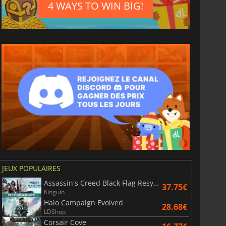
4 WAYS TO WIN BIG!
1.16
€
6.90
€
JEUX POPULAIRES
Assassin's Creed Black Flag Resynced
 prépayées Steam en Euro
Carrefour Gift Card EUR
37.75€
Kinguin
Halo Campaign Evolved
28.68€
LDShop
Corsair Cove