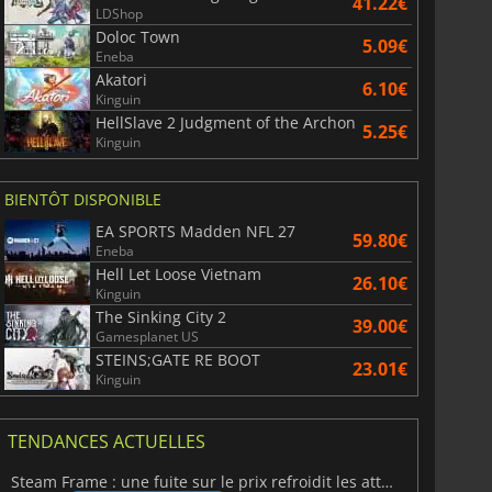
41.22€
LDShop
Doloc Town
5.09€
Eneba
Akatori
6.10€
Kinguin
HellSlave 2 Judgment of the Archon
5.25€
Kinguin
BIENTÔT DISPONIBLE
EA SPORTS Madden NFL 27
59.80€
Eneba
Hell Let Loose Vietnam
26.10€
Kinguin
The Sinking City 2
39.00€
Gamesplanet US
STEINS;GATE RE BOOT
23.01€
Kinguin
TENDANCES ACTUELLES
Steam Frame : une fuite sur le prix refroidit les attentes VR