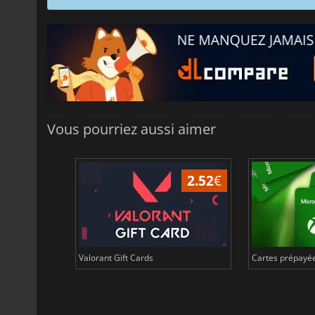
Vous pourriez aussi aimer
2.03
€
2.52
€
 en Euro
Valorant Gift Cards
Cartes prépayée