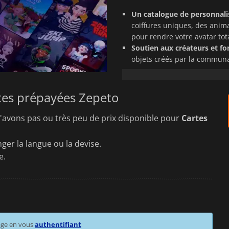
Un catalogue de personnalisa
coiffures uniques, des anima
pour rendre votre avatar to
Soutien aux créateurs et fon
objets créés par la communa
fonctionnalités premium dan
Une fois le code activé, votre 
rtes prépayées Zepeto
transférable
et prêt à être dépe
bancaire à votre application.
'avons pas ou très peu de prix disponible pour
Cartes
C'est la solution idéale, rapide
offrir la carte de recharge parfa
ger la langue ou la devise.
e.
Gardez à l'esprit que les
gift car
devise. Assurez-vous de commande
age en vous
authentifiant