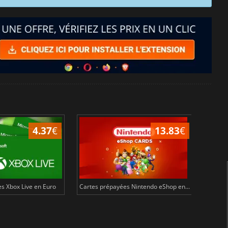
4.37
€
13.83
€
s Xbox Live en Euro
Cartes prépayées Nintendo eShop en...
Cartes