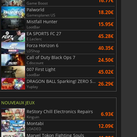
16.77€
Game Boost
Palworld
18.20€
Gamesplanet US
Mistfall Hunter
15.95€
LootBar
EA SPORTS FC 27
45.28€
E.Leclerc
Forza Horizon 6
40.35€
LDShop
Call of Duty Black Ops 7
24.50€
Cdiscount
007 First Light
45.02€
LootBar
DRAGON BALL Sparking! ZERO Super Limit Breaking NEO
26.29€
Yuplay
NOUVEAUX JEUX
ReStory Chill Electronics Repairs
6.93€
Kinguin
Montabi
12.09€
LOADED
Marvel Tokon Fighting Souls