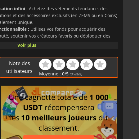
tion infini :
Achetez des vêtements tendance, des
tions et des accessoires exclusifs (en ZEMS ou en Coins)
talement unique.
ctionnalités :
Utilisez vos fonds pour acquérir des
uté, soutenir vos créateurs favoris ou débloquer des
s les différents mondes.
Voir plus
crédit est directement lié à votre compte,
non
nsé en toute sécurité, sans avoir à lier de carte
Note des
utilisateurs
Moyenne :
0
/
5
(
0
votes)
 et sécurisée, que vous cherchiez à vous faire plaisir ou à
ite.
Une cagnotte totale de
1 000
ds ZEPETO
sont soumises à des restrictions de zone et de
r dans la zone correspondant au pays de votre compte.
USDT
récompensera
les
10 meilleurs joueurs
du
classement.