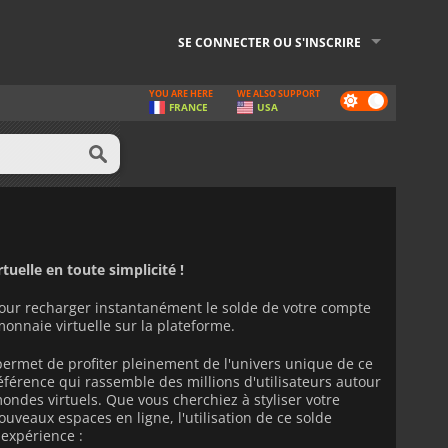
SE CONNECTER OU S'INSCRIRE
YOU ARE HERE
WE ALSO SUPPORT
Dark
FRANCE
USA
mode
tuelle en toute simplicité !
ur recharger instantanément le solde de votre compte
onnaie virtuelle sur la plateforme.
ermet de profiter pleinement de l'univers unique de ce
éférence qui rassemble des millions d'utilisateurs autour
mondes virtuels. Que vous cherchiez à styliser votre
uveaux espaces en ligne, l'utilisation de ce solde
expérience :