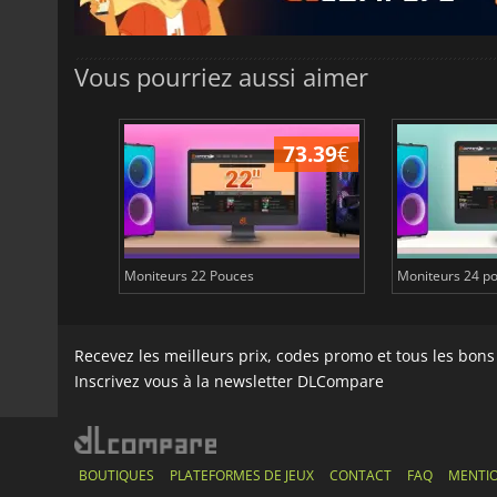
Vous pourriez aussi aimer
29.40
€
73.39
€
plus
Moniteurs 22 Pouces
Moniteurs 24 p
Recevez les meilleurs prix, codes promo et tous les bon
Inscrivez vous à la newsletter DLCompare
BOUTIQUES
PLATEFORMES DE JEUX
CONTACT
FAQ
MENTIO