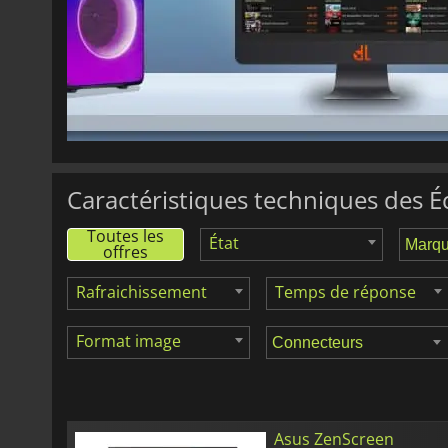
14.14
€
ZenScreen MB16ACV
Caractéristiques techniques des 
Toutes les
État
offres
Rafraichissement
Temps de réponse
Format image
Asus ZenScreen