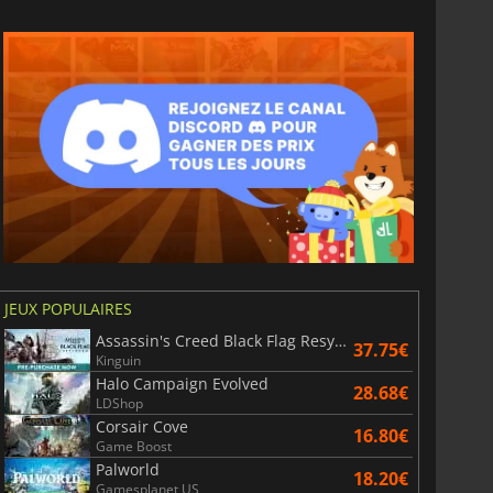
 Port, HDMI, VGA, USB C, etc.
ns sont les plus petits du marché. Ils sont très
en à un petit espace où un écran plus grand ne pourrait
eur permet également d’être les plus accessibles du
n
48,3 cm
, ce qui signifie qu’avec un format 16/9, cela
largeur et 23,7 cm de hauteur, soit
995,2 cm²
.
JEUX POPULAIRES
Assassin's Creed Black Flag Resynced
37.75€
Kinguin
Halo Campaign Evolved
28.68€
LDShop
Corsair Cove
16.80€
Game Boost
Palworld
18.20€
Gamesplanet US