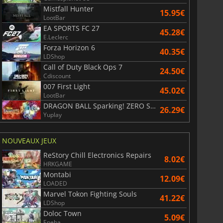
Mistfall Hunter
15.95€
LootBar
EA SPORTS FC 27
45.28€
E.Leclerc
Forza Horizon 6
40.35€
LDShop
Call of Duty Black Ops 7
24.50€
Cdiscount
007 First Light
45.02€
LootBar
DRAGON BALL Sparking! ZERO Super Limit Breaking NEO
26.29€
Yuplay
NOUVEAUX JEUX
ReStory Chill Electronics Repairs
8.02€
HRKGAME
Montabi
12.09€
LOADED
Marvel Tokon Fighting Souls
41.22€
LDShop
Doloc Town
5.09€
Eneba