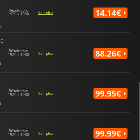
ordinateur. Il peut être Display
14.14€
Résolution:
Voir plus
1920 x 1080
Les écrans de
19 pouces
ou moi
compacts et s’adaptent très bi
s
pas tenir. Leur petite taille l
marché.
6C
19 pouces
équivalent à enviro
88.26€
Résolution:
donne une dalle de 42,1 cm de 
Voir plus
1920 x 1080
s
99.95€
Résolution:
Voir plus
1920 x 1080
s
99.99€
Résolution:
Voir plus
1920 x 1080