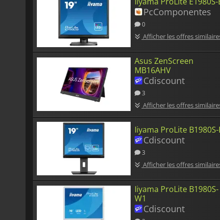
Iiyama ProLite E1980S-
PcComponentes
0
Afficher les offres similaire
Asus ZenScreen
MB16AHV
Cdiscount
3
Afficher les offres similaire
Iiyama ProLite B1980S
Cdiscount
3
Afficher les offres similaire
Iiyama ProLite B1980S-
W1
Cdiscount