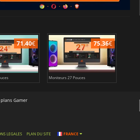
71.40
€
75.36
€
ouces
Moniteurs 27 Pouces
Moniteu
s plans Gamer
NS LEGALES
PLAN DU SITE
FRANCE