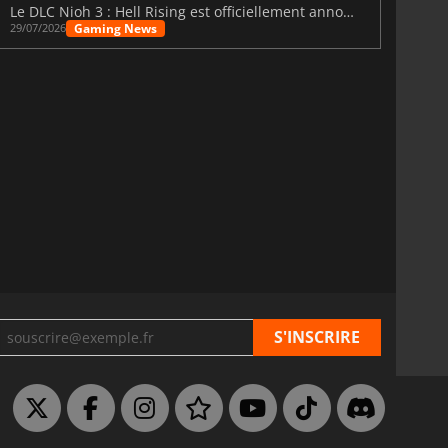
Le DLC Nioh 3 : Hell Rising est officiellement annoncé
Gaming News
29/07/2026
29.40
€
73.39
€
rs 32 Pouces et plus
Moniteurs 22 Pouces