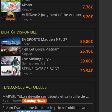
Akatori
7.78€
Kinguin
HellSlave 2 Judgment of the Archon
5.20€
Kinguin
BIENTÔT DISPONIBLE
EA SPORTS Madden NFL 27
59.80€
Eneba
Hell Let Loose Vietnam
26.10€
Kinguin
The Sinking City 2
39.00€
Gamesplanet US
STEINS;GATE RE BOOT
20.94€
Kinguin
TENDANCES ACTUELLES
MARVEL Tōkon dévoile ses débuts et sa feuille de route
Gaming News
il y a 14 heures
Steam Frame : une fuite sur le prix refroidit les attentes VR
Actualités Hardware
05/08/2026