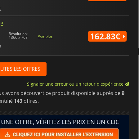
s
5B
162.83€
Résolution:
Voir plus
1366 x 768
s
OUTES LES OFFRES
Signaler une erreur ou un retour d'expérience
us avons découvert ce produit disponible auprès de
9
ntifié
143
offres.