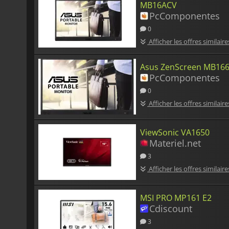
MB16ACV
PcComponentes
0
Afficher les offres similaire
Asus ZenScreen MB16
PcComponentes
0
Afficher les offres similaire
ViewSonic VA1650
Materiel.net
3
Afficher les offres similaire
MSI PRO MP161 E2
Cdiscount
3