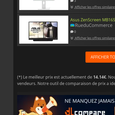
3
Afficher les offres similaire
Asus ZenScreen MB16
RueduCommerce
0
Afficher les offres similaire
AFFICHER T
(*) Le meilleur prix est actuellement de
14.14€
. No
vendeurs. Notre outil de comparaison de prix a ide