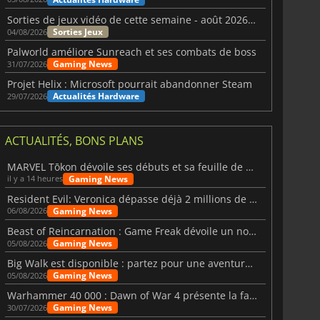
Sorties de jeux vidéo de cette semaine - août 2026 (semaine 32)
Sorties Jeux
04/08/2026
Palworld améliore Sunreach et ses combats de boss
Gaming News
31/07/2026
Projet Helix : Microsoft pourrait abandonner Steam
Actualités Hardware
29/07/2026
ACTUALITÉS, BONS PLANS
MARVEL Tōkon dévoile ses débuts et sa feuille de route
Gaming News
il y a 14 heures
Resident Evil: Veronica dépasse déjà 2 millions de wishlists
Gaming News
06/08/2026
Beast of Reincarnation : Game Freak dévoile un nouveau pari
Gaming News
05/08/2026
Big Walk est disponible : partez pour une aventure entre amis
Gaming News
05/08/2026
Warhammer 40 000 : Dawn of War 4 présente la faction des Nécrons
Gaming News
30/07/2026