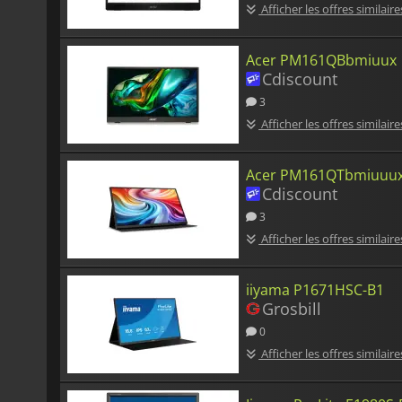
Afficher les offres similaire
Acer PM161QBbmiuux
Cdiscount
3
Afficher les offres similaire
Acer PM161QTbmiuuu
Cdiscount
3
Afficher les offres similaire
iiyama P1671HSC-B1
Grosbill
0
Afficher les offres similaire