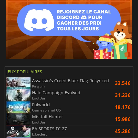
JEUX POPULAIRES
Assassin's Creed Black Flag Resynced
33.54€
Kinguin
Halo Campaign Evolved
31.23€
LootBar
Palworld
18.17€
Gamesplanet US
Mistfall Hunter
15.98€
LootBar
EA SPORTS FC 27
45.28€
E.Leclerc