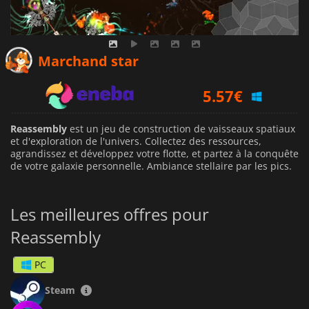
4.79
€
Marchand star
5.57
€
4.89
€
Reassembly
est un jeu de construction de vaisseaux spatiaux
et d'exploration de l'univers. Collectez des ressources,
agrandissez et développez votre flotte, et partez à la conquête
de votre galaxie personnelle. Ambiance stellaire par les pics.
Les meilleures offres pour
Reassembly
PC
Steam