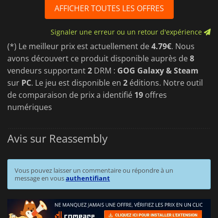
AFFICHER TOUTES LES OFFRES
Signaler une erreur ou un retour d'expérience
(*) Le meilleur prix est actuellement de
4.79€
. Nous
avons découvert ce produit disponible auprès de
8
vendeurs supportant
2
DRM :
GOG Galaxy & Steam
sur
PC
. Le jeu est disponible en
2
éditions. Notre outil
de comparaison de prix a identifié
19
offres
numériques
Avis sur Reassembly
Vous pouvez laisser un commentaire ou répondre à un
message en vous
authentifiant