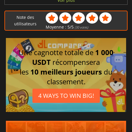
Voir plus
Allemand
Russe
Note des
Chinois simplifié
utilisateurs
Moyenne :
5
/
5
(
30
votes)
Japonais
Polonais
Portugais brésilien
Une cagnotte totale de
1 000
USDT
récompensera
les
10 meilleurs joueurs
du
classement.
4 WAYS TO WIN BIG!