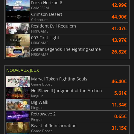
Forza Horizon 6
42.99€
GAMESEAL
Crimson Desert
44.90€
Cdiscount
Resident Evil Requiem
31.07€
HRKGAME
007 First Light
43.97€
HRKGAME
Avatar Legends The Fighting Game
26.82€
HRKGAME
NOUVEAUX JEUX
Marvel Tokon Fighting Souls
46.40€
Game Boost
HellSlave II Judgment of the Archon
5.61€
Kinguin
Big Walk
11.34€
Kinguin
Retrowave 2
0.65€
Kinguin
Beast of Reincarnation
31.15€
Game Boost