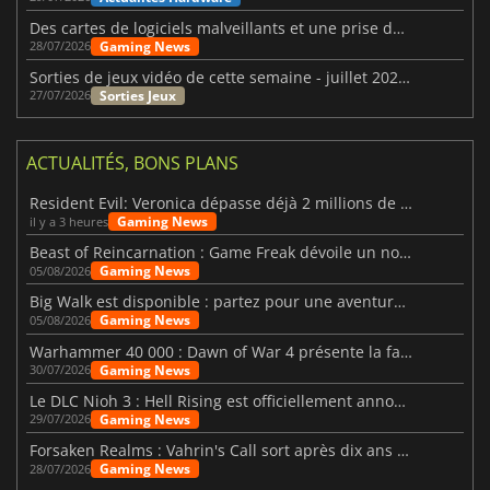
Des cartes de logiciels malveillants et une prise de contrôle de Discord ont touché Meccha Chameleon
Gaming News
28/07/2026
Sorties de jeux vidéo de cette semaine - juillet 2026 (semaine 31)
Sorties Jeux
27/07/2026
ACTUALITÉS, BONS PLANS
Resident Evil: Veronica dépasse déjà 2 millions de wishlists
Gaming News
il y a 3 heures
Beast of Reincarnation : Game Freak dévoile un nouveau pari
Gaming News
05/08/2026
Big Walk est disponible : partez pour une aventure entre amis
Gaming News
05/08/2026
Warhammer 40 000 : Dawn of War 4 présente la faction des Nécrons
Gaming News
30/07/2026
Le DLC Nioh 3 : Hell Rising est officiellement annoncé
Gaming News
29/07/2026
Forsaken Realms : Vahrin's Call sort après dix ans de développement
Gaming News
28/07/2026