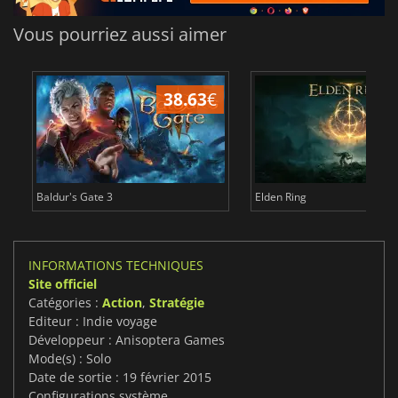
Vous pourriez aussi aimer
38.63
€
1
Baldur's Gate 3
Elden Ring
INFORMATIONS TECHNIQUES
Site officiel
Catégories :
Action
,
Stratégie
Editeur : Indie voyage
Développeur : Anisoptera Games
Mode(s) : Solo
Date de sortie : 19 février 2015
Configurations système