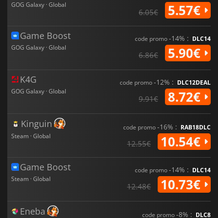
GOG Galaxy · Global
5.57€
6.05€
Game Boost
-14% :
code promo
DLC14
GOG Galaxy · Global
5.90€
6.86€
K4G
-12% :
code promo
DLC12DEAL
GOG Galaxy · Global
8.72€
9.91€
Kinguin
-16% :
code promo
RAB18DLC
Steam · Global
10.54€
12.55€
Game Boost
-14% :
code promo
DLC14
Steam · Global
10.73€
12.48€
Eneba
-8% :
code promo
DLC8