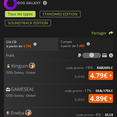
GOG GALAXY
Tous les types
STANDARD EDITION
SOUNDTRACK EDITION
Partager
Compte
Clé CD
à partir de
5.48€
à partir de
4.79€
Frais
Frais
Kinguin
-18% :
code promo
RAB20DLC
GOG Galaxy · Global
4.79€
5.84€
GAMESEAL
-17% :
code promo
SEAL17DLC
GOG Galaxy · Global
4.89€
5.89€
Eneba
-8% :
code promo
DLC8