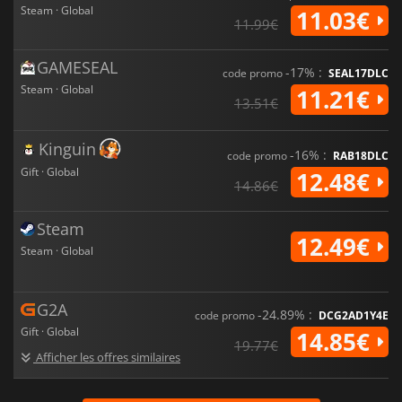
Steam · Global
11.03€
11.99€
GAMESEAL
-17% :
code promo
SEAL17DLC
Steam · Global
11.21€
13.51€
Kinguin
-16% :
code promo
RAB18DLC
Gift · Global
12.48€
14.86€
Steam
12.49€
Steam · Global
G2A
-24.89% :
code promo
DCG2AD1Y4E
Gift · Global
14.85€
19.77€
Afficher les offres similaires