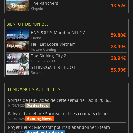
The Ranchers
13.62€
Kinguin
BIENTÔT DISPONIBLE
EA SPORTS Madden NFL 27
59.80€
Eneba
Hell Let Loose Vietnam
28.99€
Instant Gaming
The Sinking City 2
38.94€
Gamesplanet US
STEINS;GATE RE BOOT
53.99€
Steam
TENDANCES ACTUELLES
Sorties de jeux vidéo de cette semaine - août 2026 (semaine 32)
Sorties Jeux
04/08/2026
Palworld améliore Sunreach et ses combats de boss
Gaming News
31/07/2026
Projet Helix : Microsoft pourrait abandonner Steam
Actualités Hardware
29/07/2026