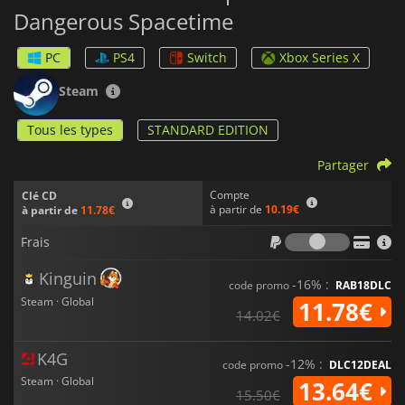
Dangerous Spacetime
PC
PS4
Switch
Xbox Series X
Steam
Tous les types
STANDARD EDITION
Partager
Compte
Clé CD
à partir de
10.19€
à partir de
11.78€
Frais
Frais
Kinguin
-16% :
code promo
RAB18DLC
Steam · Global
11.78€
14.02€
K4G
-12% :
code promo
DLC12DEAL
Steam · Global
13.64€
15.50€