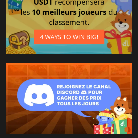
USDT
récompensera
les
10 meilleurs joueurs
du
classement.
4 WAYS TO WIN BIG!