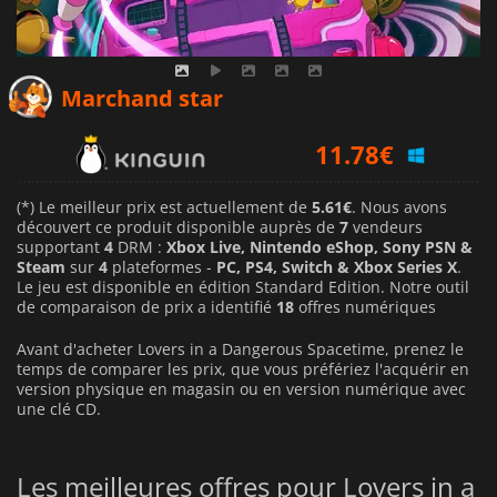
10.12
€
Marchand star
11.78
€
13.64
€
(*) Le meilleur prix est actuellement de
5.61€
. Nous avons
découvert ce produit disponible auprès de
7
vendeurs
supportant
4
DRM :
Xbox Live, Nintendo eShop, Sony PSN &
Steam
sur
4
plateformes -
PC, PS4, Switch & Xbox Series X
.
Le jeu est disponible en édition Standard Edition. Notre outil
de comparaison de prix a identifié
18
offres numériques
Avant d'acheter Lovers in a Dangerous Spacetime, prenez le
temps de comparer les prix, que vous préfériez l'acquérir en
version physique en magasin ou en version numérique avec
une clé CD.
Les meilleures offres pour Lovers in a