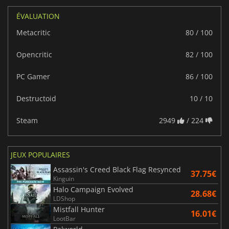
ÉVALUATION
Metacritic
80 / 100
Opencritic
82 / 100
PC Gamer
86 / 100
Destructoid
10 / 10
Steam
2949
/ 224
JEUX POPULAIRES
Assassin's Creed Black Flag Resynced
37.75€
Kinguin
Halo Campaign Evolved
28.68€
LDShop
Mistfall Hunter
16.01€
LootBar