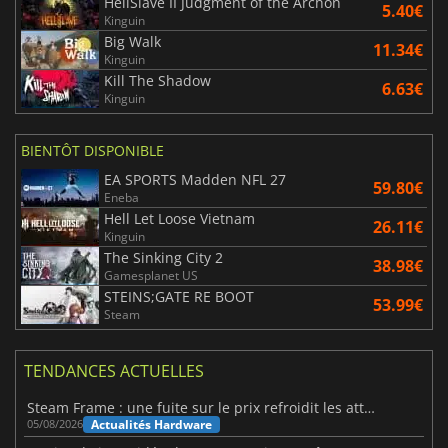
HellSlave II Judgment of the Archon
5.40€
Kinguin
Big Walk
11.34€
Kinguin
Kill The Shadow
6.63€
Kinguin
BIENTÔT DISPONIBLE
EA SPORTS Madden NFL 27
59.80€
Eneba
Hell Let Loose Vietnam
26.11€
Kinguin
The Sinking City 2
38.98€
Gamesplanet US
STEINS;GATE RE BOOT
53.99€
Steam
TENDANCES ACTUELLES
Steam Frame : une fuite sur le prix refroidit les attentes VR
Actualités Hardware
05/08/2026