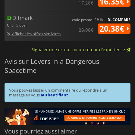
16.35€
17.28€
Difmark
-15% :
code promo
DLCOMPARE
Gift · Global
20.38€
23.98€
Afficher les offres similaires
Signaler une erreur ou un retour d'expérience
Avis sur Lovers in a Dangerous
Spacetime
Vous pouvez laisser un commentaire ou répondre à un
message en vous
authentifiant
Vous pourriez aussi aimer