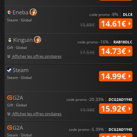
Eneba
-8% :
code promo
DLC8
Steam · Global
14.61€
15.88€
Kinguin
-16% :
code promo
RAB18DLC
Gift · Global
14.73€
17.53€
Afficher les offres similaires
Steam
14.99€
Steam · Global
G2A
-20.33% :
code promo
DCG2AD1Y4E
Gift · Global
15.92€
19.98€
Afficher les offres similaires
G2A
-5.39% :
code promo
DCG2AD1Y4E
Steam · Global