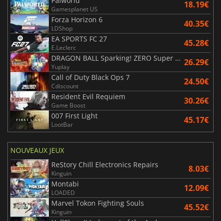
Palworld
18.19€
Gamesplanet US
Forza Horizon 6
40.35€
LDShop
EA SPORTS FC 27
45.28€
E.Leclerc
DRAGON BALL Sparking! ZERO Super Limit Breaking NEO
26.29€
Yuplay
Call of Duty Black Ops 7
24.50€
Cdiscount
Resident Evil Requiem
30.26€
Game Boost
007 First Light
45.17€
LootBar
NOUVEAUX JEUX
ReStory Chill Electronics Repairs
8.03€
Kinguin
Montabi
12.09€
LOADED
Marvel Tokon Fighting Souls
45.52€
Kinguin