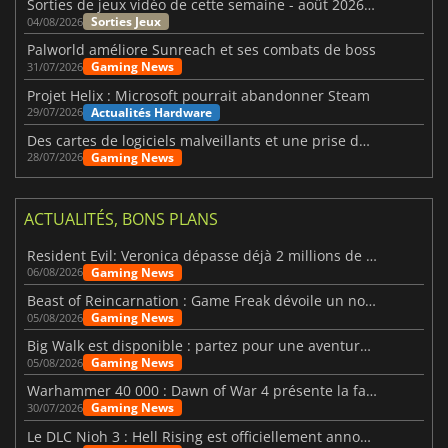
Sorties de jeux vidéo de cette semaine - août 2026 (semaine 32)
Sorties Jeux
04/08/2026
Palworld améliore Sunreach et ses combats de boss
Gaming News
31/07/2026
Projet Helix : Microsoft pourrait abandonner Steam
Actualités Hardware
29/07/2026
Des cartes de logiciels malveillants et une prise de contrôle de Discord ont touché Meccha Chameleon
Gaming News
28/07/2026
ACTUALITÉS, BONS PLANS
Resident Evil: Veronica dépasse déjà 2 millions de wishlists
Gaming News
06/08/2026
Beast of Reincarnation : Game Freak dévoile un nouveau pari
Gaming News
05/08/2026
Big Walk est disponible : partez pour une aventure entre amis
Gaming News
05/08/2026
Warhammer 40 000 : Dawn of War 4 présente la faction des Nécrons
Gaming News
30/07/2026
Le DLC Nioh 3 : Hell Rising est officiellement annoncé