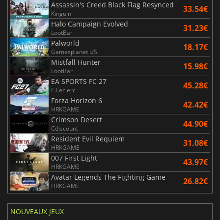
Assassin's Creed Black Flag Resynced
33.54€
Kinguin
Halo Campaign Evolved
31.23€
LootBar
Palworld
18.17€
Gamesplanet US
Mistfall Hunter
15.98€
LootBar
EA SPORTS FC 27
45.28€
E.Leclerc
Forza Horizon 6
42.42€
HRKGAME
Crimson Desert
44.90€
Cdiscount
Resident Evil Requiem
31.08€
HRKGAME
007 First Light
43.97€
HRKGAME
Avatar Legends The Fighting Game
26.82€
HRKGAME
NOUVEAUX JEUX