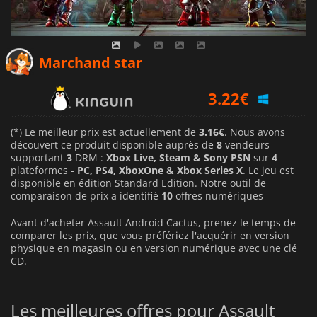
3.16
€
Marchand star
3.22
€
3.77
€
(*) Le meilleur prix est actuellement de
3.16€
. Nous avons
découvert ce produit disponible auprès de
8
vendeurs
supportant
3
DRM :
Xbox Live, Steam & Sony PSN
sur
4
plateformes -
PC, PS4, XboxOne & Xbox Series X
. Le jeu est
disponible en édition Standard Edition. Notre outil de
comparaison de prix a identifié
10
offres numériques
Avant d'acheter Assault Android Cactus, prenez le temps de
comparer les prix, que vous préfériez l'acquérir en version
physique en magasin ou en version numérique avec une clé
CD.
Les meilleures offres pour Assault