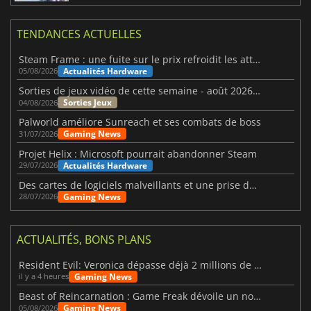
TENDANCES ACTUELLES
Steam Frame : une fuite sur le prix refroidit les attentes VR
Actualités Hardware
05/08/2026
Sorties de jeux vidéo de cette semaine - août 2026 (semaine 32)
Sorties Jeux
04/08/2026
Palworld améliore Sunreach et ses combats de boss
Gaming News
31/07/2026
Projet Helix : Microsoft pourrait abandonner Steam
Actualités Hardware
29/07/2026
Des cartes de logiciels malveillants et une prise de contrôle de Discord ont touché Meccha Chameleon
Gaming News
28/07/2026
ACTUALITÉS, BONS PLANS
Resident Evil: Veronica dépasse déjà 2 millions de wishlists
Gaming News
il y a 4 heures
Beast of Reincarnation : Game Freak dévoile un nouveau pari
Gaming News
05/08/2026