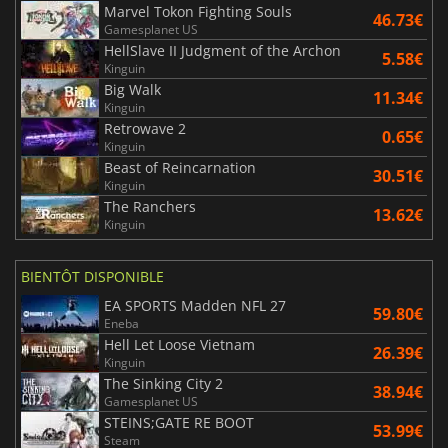
Marvel Tokon Fighting Souls
46.73€
Gamesplanet US
HellSlave II Judgment of the Archon
5.58€
Kinguin
Big Walk
11.34€
Kinguin
Retrowave 2
0.65€
Kinguin
Beast of Reincarnation
30.51€
Kinguin
The Ranchers
13.62€
Kinguin
BIENTÔT DISPONIBLE
EA SPORTS Madden NFL 27
59.80€
Eneba
Hell Let Loose Vietnam
26.39€
Kinguin
The Sinking City 2
38.94€
Gamesplanet US
STEINS;GATE RE BOOT
53.99€
Steam