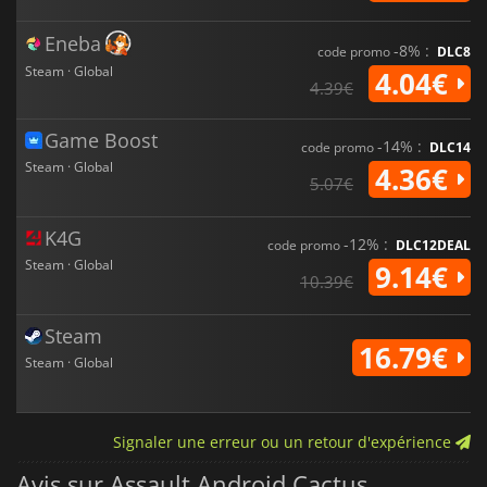
Eneba
-8% :
code promo
DLC8
Steam · Global
4.04€
4.39€
Game Boost
-14% :
code promo
DLC14
Steam · Global
4.36€
5.07€
K4G
-12% :
code promo
DLC12DEAL
Steam · Global
9.14€
10.39€
Steam
16.79€
Steam · Global
Signaler une erreur ou un retour d'expérience
Avis sur Assault Android Cactus