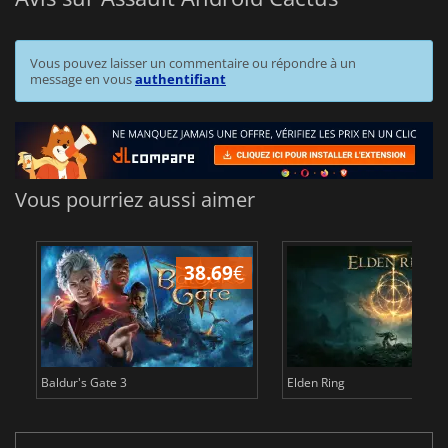
Vous pouvez laisser un commentaire ou répondre à un
message en vous
authentifiant
Vous pourriez aussi aimer
38.69
€
1
Baldur's Gate 3
Elden Ring