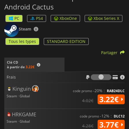
Android Cactus
PC
PS4
XboxOne
Xbox Series X
Steam
Tous les types
STANDARD EDITION
Partager
Clé CD
à partir de
3.22€
Frais
Frais
Kinguin
-20% :
code promo
RAB24DLC
Steam · Global
3.22€
4.02€
HRKGAME
-12% :
code promo
DLC12
Steam · Global
3.77€
4.28€