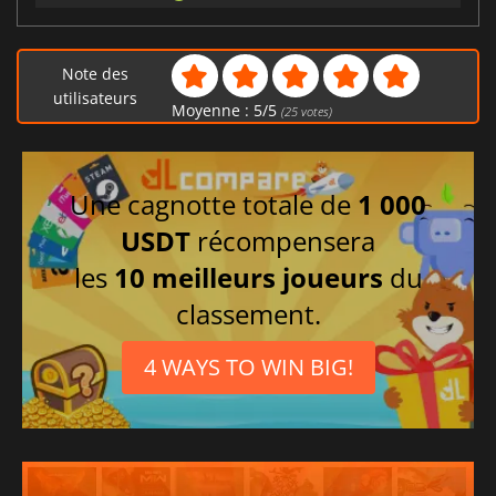
Note des
utilisateurs
Moyenne :
5
/
5
(
25
votes)
Une cagnotte totale de
1 000
USDT
récompensera
les
10 meilleurs joueurs
du
classement.
4 WAYS TO WIN BIG!