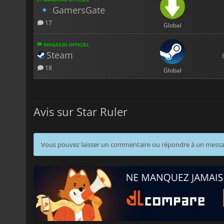
GamersGate
17
Global
MAGASIN OFFICIEL
Steam
18
Global
Avis sur Star Ruler
Vous pouvez laisser un commentaire ou répondre à un mess