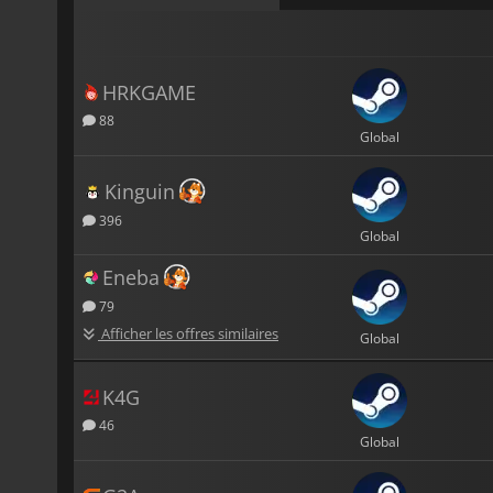
HRKGAME
88
Global
Kinguin
396
Global
Eneba
79
Afficher les offres similaires
Global
K4G
46
Global