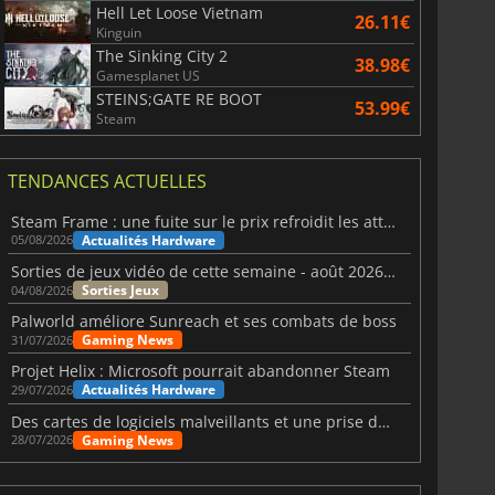
Hell Let Loose Vietnam
26.11€
Kinguin
The Sinking City 2
38.98€
Gamesplanet US
STEINS;GATE RE BOOT
53.99€
Steam
TENDANCES ACTUELLES
Steam Frame : une fuite sur le prix refroidit les attentes VR
Actualités Hardware
05/08/2026
Sorties de jeux vidéo de cette semaine - août 2026 (semaine 32)
Sorties Jeux
04/08/2026
Palworld améliore Sunreach et ses combats de boss
Gaming News
31/07/2026
Projet Helix : Microsoft pourrait abandonner Steam
Actualités Hardware
29/07/2026
Des cartes de logiciels malveillants et une prise de contrôle de Discord ont touché Meccha Chameleon
Gaming News
28/07/2026