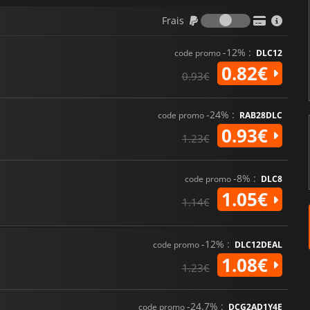
Frais
Frais
-12% :
code promo
DLC12
0.82€
0.93€
-24% :
code promo
RAB28DLC
0.93€
1.23€
-8% :
code promo
DLC8
1.05€
1.14€
-12% :
code promo
DLC12DEAL
1.08€
1.23€
-24.7% :
code promo
DCG2AD1Y4E