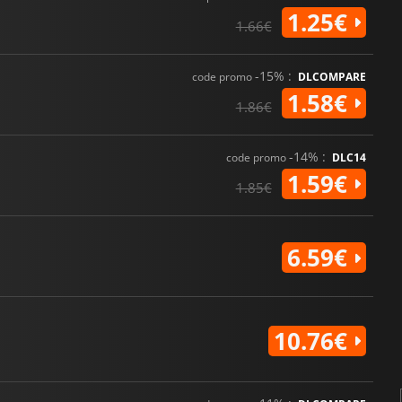
1.25€
1.66€
-15% :
code promo
DLCOMPARE
1.58€
1.86€
-14% :
code promo
DLC14
1.59€
1.85€
6.59€
10.76€