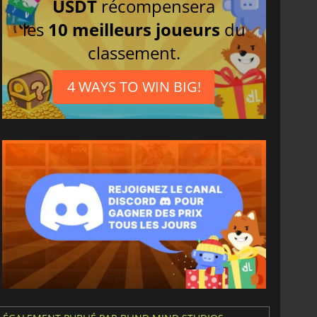
USDT
récompensera
les
10 meilleurs joueurs
du
classement.
4 WAYS TO WIN BIG!