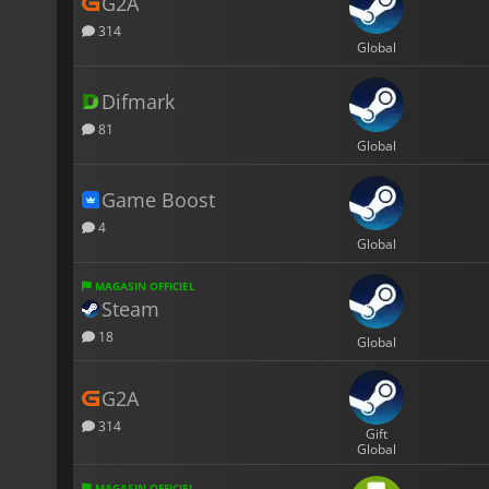
G2A
314
Global
Difmark
81
Global
Game Boost
4
Global
MAGASIN OFFICIEL
Steam
18
Global
G2A
314
Gift
Global
MAGASIN OFFICIEL