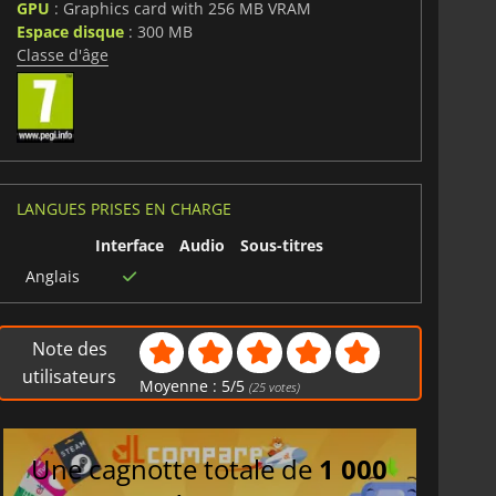
GPU
: Graphics card with 256 MB VRAM
Espace disque
: 300 MB
Classe d'âge
LANGUES PRISES EN CHARGE
Interface
Audio
Sous-titres
Anglais
Note des
utilisateurs
Moyenne :
5
/
5
(
25
votes)
Une cagnotte totale de
1 000