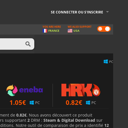
SE CONNECTER OU S'INSCRIRE
YOU ARE HERE
WE ALSO SUPPORT
Dark
FRANCE
USA
mode
PC
1.05
€
0.82
€
PC
PC
lement de
0.82€
. Nous avons découvert ce produit
rs supportant
2
DRM :
Steam & Digital Download
sur
ditions. Notre outil de comparaison de prix a identifié
12