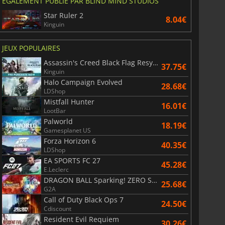
ÉGALEMENT PUBLIÉ PAR BLIND MIND STUDIOS
Star Ruler 2
8.04€
Kinguin
JEUX POPULAIRES
Assassin's Creed Black Flag Resynced
37.75€
Kinguin
Halo Campaign Evolved
28.68€
LDShop
Mistfall Hunter
16.01€
LootBar
Palworld
18.19€
Gamesplanet US
Forza Horizon 6
40.35€
LDShop
EA SPORTS FC 27
45.28€
E.Leclerc
DRAGON BALL Sparking! ZERO Super Limit Breaking NEO
25.68€
G2A
Call of Duty Black Ops 7
24.50€
Cdiscount
Resident Evil Requiem
30.26€