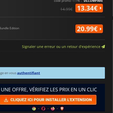
-11% :
code promo
DLCOMPARE
13.34€
14.99€
20.99€
Bundle Edition
Signaler une erreur ou un retour d'expérience
age en vous
authentifiant