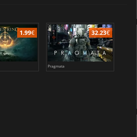
1.99
€
32.23
€
Pragmata
Total 