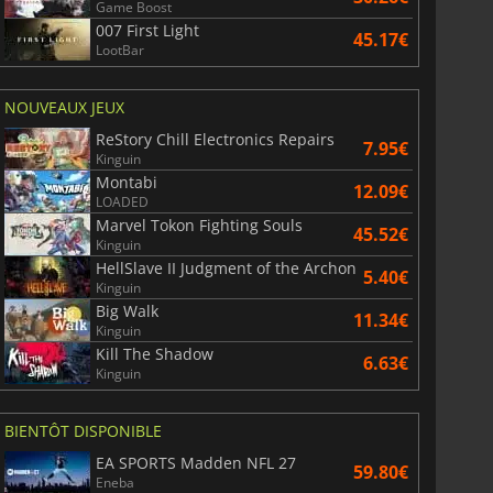
Game Boost
007 First Light
45.17€
LootBar
NOUVEAUX JEUX
6.77
€
15.48
€
ReStory Chill Electronics Repairs
7.95€
Kinguin
Montabi
12.09€
LOADED
Marvel Tokon Fighting Souls
45.52€
War WARHAMMER 3
Lies Of P
Kinguin
HellSlave II Judgment of the Archon
5.40€
Kinguin
Big Walk
11.34€
Kinguin
Kill The Shadow
6.63€
Kinguin
BIENTÔT DISPONIBLE
EA SPORTS Madden NFL 27
59.80€
Eneba