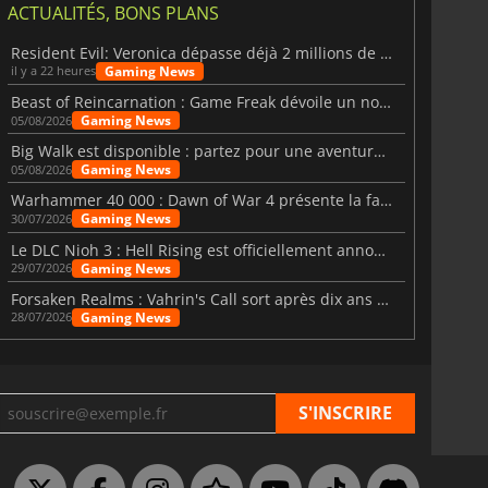
ACTUALITÉS, BONS PLANS
Resident Evil: Veronica dépasse déjà 2 millions de wishlists
Gaming News
il y a 22 heures
Beast of Reincarnation : Game Freak dévoile un nouveau pari
Gaming News
05/08/2026
Big Walk est disponible : partez pour une aventure entre amis
Gaming News
05/08/2026
Warhammer 40 000 : Dawn of War 4 présente la faction des Nécrons
Gaming News
30/07/2026
Le DLC Nioh 3 : Hell Rising est officiellement annoncé
Gaming News
29/07/2026
Forsaken Realms : Vahrin's Call sort après dix ans de développement
Gaming News
28/07/2026