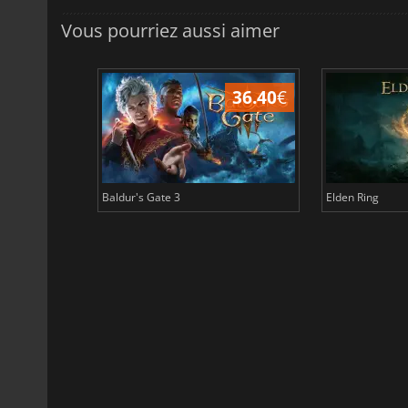
Vous pourriez aussi aimer
45.17
€
36.40
€
Baldur's Gate 3
Elden Ring