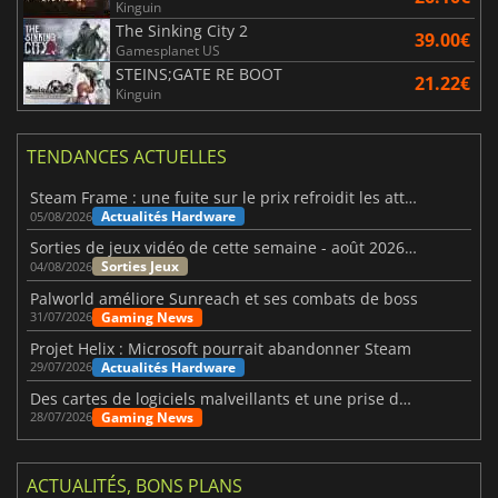
Kinguin
The Sinking City 2
39.00€
Gamesplanet US
STEINS;GATE RE BOOT
21.22€
Kinguin
TENDANCES ACTUELLES
Steam Frame : une fuite sur le prix refroidit les attentes VR
Actualités Hardware
05/08/2026
Sorties de jeux vidéo de cette semaine - août 2026 (semaine 32)
Sorties Jeux
04/08/2026
Palworld améliore Sunreach et ses combats de boss
Gaming News
31/07/2026
Projet Helix : Microsoft pourrait abandonner Steam
Actualités Hardware
29/07/2026
Des cartes de logiciels malveillants et une prise de contrôle de Discord ont touché Meccha Chameleon
Gaming News
28/07/2026
ACTUALITÉS, BONS PLANS