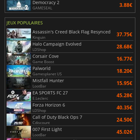
Democracy 2
3.88€
GAMESEAL
JEUX POPULAIRES
Assassin's Creed Black Flag Resynced
37.75€
Kinguin
Halo Campaign Evolved
28.68€
LDShop
Corsair Cove
16.77€
Game Boost
Palworld
18.20€
Gamesplanet US
Mistfall Hunter
15.95€
LootBar
EA SPORTS FC 27
45.28€
E.Leclerc
Forza Horizon 6
40.35€
LDShop
Call of Duty Black Ops 7
24.50€
Cdiscount
007 First Light
45.02€
LootBar