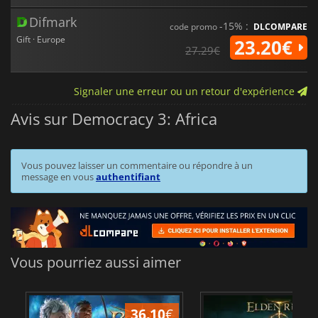
Difmark
-15% :
code promo
DLCOMPARE
Gift · Europe
23.20€
27.29€
Signaler une erreur ou un retour d'expérience
Avis sur Democracy 3: Africa
Vous pouvez laisser un commentaire ou répondre à un
message en vous
authentifiant
Vous pourriez aussi aimer
36.10
€
2