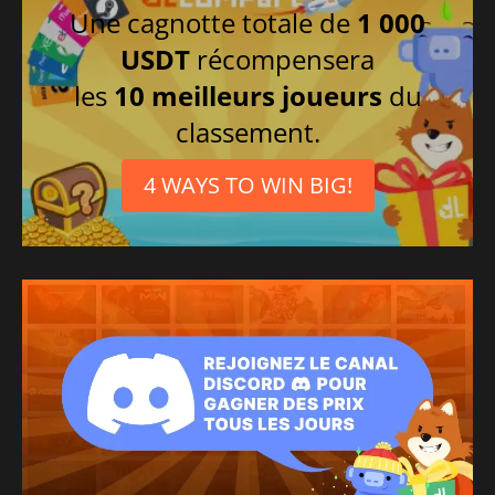
Une cagnotte totale de
1 000
USDT
récompensera
les
10 meilleurs joueurs
du
classement.
4 WAYS TO WIN BIG!