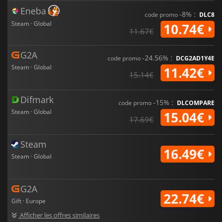
Eneba
-8% :
code promo
DLC8
Steam · Global
10.74€
11.67€
G2A
-24.56% :
code promo
DCG2AD1Y4E
Steam · Global
11.42€
15.14€
Difmark
-15% :
code promo
DLCOMPARE
Steam · Global
15.04€
17.69€
Steam
16.49€
Steam · Global
G2A
22.74€
Gift · Europe
Afficher les offres similaires