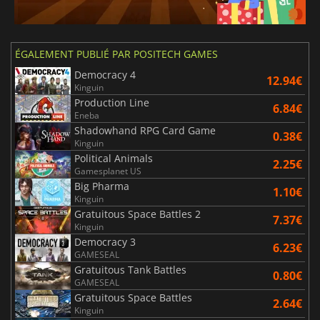
ÉGALEMENT PUBLIÉ PAR POSITECH GAMES
Democracy 4
12.94€
Kinguin
Production Line
6.84€
Eneba
Shadowhand RPG Card Game
0.38€
Kinguin
Political Animals
2.25€
Gamesplanet US
Big Pharma
1.10€
Kinguin
Gratuitous Space Battles 2
7.37€
Kinguin
Democracy 3
6.23€
GAMESEAL
Gratuitous Tank Battles
0.80€
GAMESEAL
Gratuitous Space Battles
2.64€
Kinguin