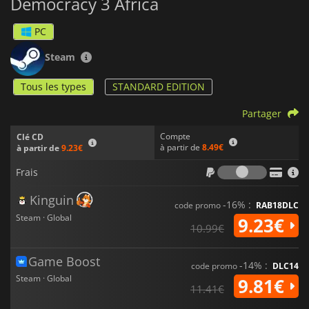
Democracy 3 Africa
PC
Steam
Tous les types
STANDARD EDITION
Partager
Compte
Clé CD
à partir de
8.49€
à partir de
9.23€
Frais
Frais
Kinguin
-16% :
code promo
RAB18DLC
Steam · Global
9.23€
10.99€
Game Boost
-14% :
code promo
DLC14
Steam · Global
9.81€
11.41€