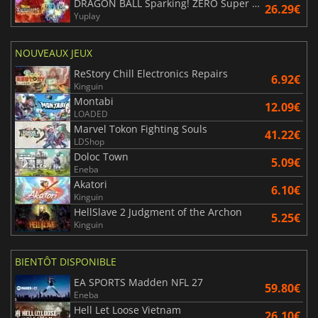
DRAGON BALL Sparking! ZERO Super Limit Breaking NEO
26.29€
Yuplay
NOUVEAUX JEUX
ReStory Chill Electronics Repairs
6.92€
Kinguin
Montabi
12.09€
LOADED
Marvel Tokon Fighting Souls
41.22€
LDShop
Doloc Town
5.09€
Eneba
Akatori
6.10€
Kinguin
HellSlave 2 Judgment of the Archon
5.25€
Kinguin
BIENTÔT DISPONIBLE
EA SPORTS Madden NFL 27
59.80€
Eneba
Hell Let Loose Vietnam
26.10€