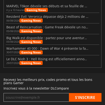
MARVEL Tōkon dévoile ses débuts et sa feuille de route
Gaming News
il y a 10 heures
Resident Evil: Veronica dépasse déjà 2 millions de wishlists
Gaming News
06/08/2026
Beast of Reincarnation : Game Freak dévoile un nouveau pari
Gaming News
05/08/2026
Big Walk est disponible : partez pour une aventure entre amis
Gaming News
05/08/2026
Warhammer 40 000 : Dawn of War 4 présente la faction des Nécrons
Gaming News
30/07/2026
Le DLC Nioh 3 : Hell Rising est officiellement annoncé
Gaming News
29/07/2026
Recevez les meilleurs prix, codes promo et tous les bons
plans Gamer
Inscrivez vous à la newsletter DLCompare