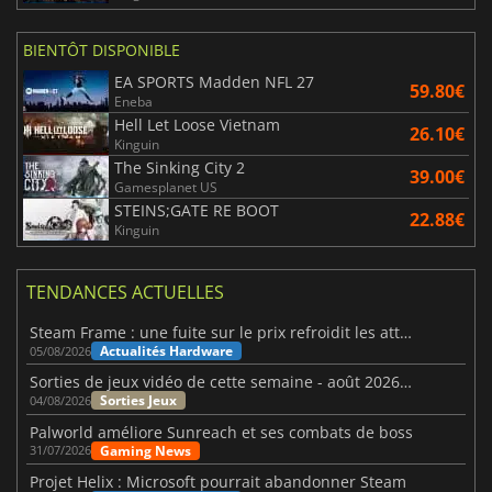
BIENTÔT DISPONIBLE
EA SPORTS Madden NFL 27
59.80€
Eneba
Hell Let Loose Vietnam
26.10€
Kinguin
The Sinking City 2
39.00€
Gamesplanet US
STEINS;GATE RE BOOT
22.88€
Kinguin
TENDANCES ACTUELLES
Steam Frame : une fuite sur le prix refroidit les attentes VR
Actualités Hardware
05/08/2026
Sorties de jeux vidéo de cette semaine - août 2026 (semaine 32)
Sorties Jeux
04/08/2026
Palworld améliore Sunreach et ses combats de boss
Gaming News
31/07/2026
Projet Helix : Microsoft pourrait abandonner Steam