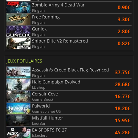
Zombie Army 4 Dead War
0.90€
Kinguin
Free Running
3.30€
Kinguin
Gunlok
2.80€
Kinguin
Sniper Elite V2 Remastered
0.82€
Kinguin
JEUX POPULAIRES
Assassin's Creed Black Flag Resynced
37.75€
Kinguin
Halo Campaign Evolved
28.68€
LDShop
Corsair Cove
16.77€
Game Boost
Palworld
18.20€
Gamesplanet US
Mistfall Hunter
15.95€
LootBar
EA SPORTS FC 27
45.28€
E.Leclerc