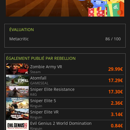
ÉVALUATION
Metacritic
86 / 100
ÉGALEMENT PUBLIÉ PAR REBELLION
Zombie Army VR
29.99€
Steam
Atomfall
17.29€
GAMESEAL
Sniper Elite Resistance
17.30€
K4G
Sniper Elite 5
2.36€
Kinguin
Sniper Elite VR
3.14€
Kinguin
Evil Genius 2 World Domination
0.84€
Kinguin