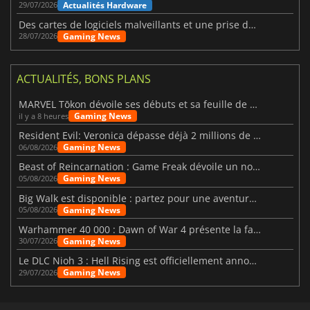
Actualités Hardware
29/07/2026
Des cartes de logiciels malveillants et une prise de contrôle de Discord ont touché Meccha Chameleon
Gaming News
28/07/2026
ACTUALITÉS, BONS PLANS
MARVEL Tōkon dévoile ses débuts et sa feuille de route
Gaming News
il y a 8 heures
Resident Evil: Veronica dépasse déjà 2 millions de wishlists
Gaming News
06/08/2026
Beast of Reincarnation : Game Freak dévoile un nouveau pari
Gaming News
05/08/2026
Big Walk est disponible : partez pour une aventure entre amis
Gaming News
05/08/2026
Warhammer 40 000 : Dawn of War 4 présente la faction des Nécrons
Gaming News
30/07/2026
Le DLC Nioh 3 : Hell Rising est officiellement annoncé
Gaming News
29/07/2026