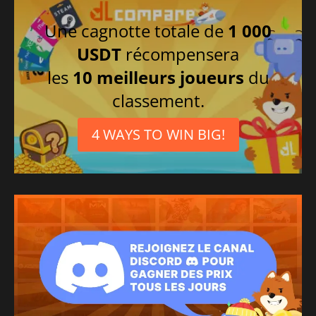
Une cagnotte totale de
1 000
USDT
récompensera
les
10 meilleurs joueurs
du
classement.
4 WAYS TO WIN BIG!