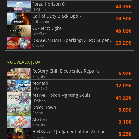
Forza Horizon 6
40.35€
LDShop
Call of Duty Black Ops 7
24.50€
Cdiscount
007 First Light
45.02€
LootBar
DRAGON BALL Sparking! ZERO Super Limit Breaking NEO
26.29€
Yuplay
NOUVEAUX JEUX
ReStory Chill Electronics Repairs
6.92€
Kinguin
Montabi
12.09€
LOADED
Marvel Tokon Fighting Souls
41.22€
LDShop
Doloc Town
5.09€
Eneba
Akatori
6.10€
Kinguin
HellSlave 2 Judgment of the Archon
5.25€
Kinguin