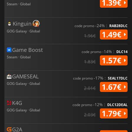
1.39€
Steam · Global
Kinguin
-24% :
code promo
RAB28DLC
GOG Galaxy · Global
1.49€
1.96€
Game Boost
-14% :
code promo
DLC14
Steam · Global
1.57€
1.83€
GAMESEAL
-17% :
code promo
SEAL17DLC
GOG Galaxy · Global
1.67€
2.01€
K4G
-12% :
code promo
DLC12DEAL
GOG Galaxy · Global
1.79€
2.03€
G2A