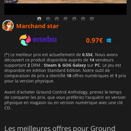
0.55
€
Marchand star
0.97
€
1.19
€
(*) Le meilleur prix est actuellement de
0.55€
. Nous avons
découvert ce produit disponible auprès de
14
vendeurs
supportant
2
DRM :
Steam & GOG Galaxy
sur
PC
. Le jeu est
disponible en édition Standard Edition. Notre outil de
comparaison de prix a identifié
18
offres numériques et
1
prix
pour la version physique.
Avant d'acheter Ground Control Anthology, prenez le temps
de comparer les prix, que vous préfériez l'acquérir en version
physique en magasin ou en version numérique avec une clé
CD.
Les meilleures offres pour Ground