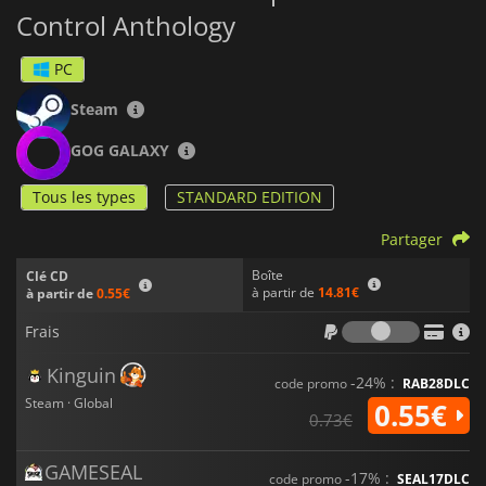
Control Anthology
PC
Steam
GOG GALAXY
Tous les types
STANDARD EDITION
Partager
Boîte
Clé CD
à partir de
14.81€
à partir de
0.55€
Frais
Frais
Kinguin
-24% :
code promo
RAB28DLC
Steam · Global
0.55€
0.73€
GAMESEAL
-17% :
code promo
SEAL17DLC