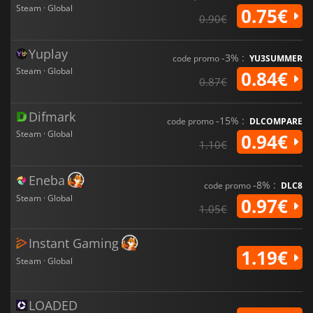
Steam · Global
0.75€
0.90€
Yuplay
-3% :
code promo
YU3SUMMER
Steam · Global
0.84€
0.87€
Difmark
-15% :
code promo
DLCOMPARE
Steam · Global
0.94€
1.10€
Eneba
-8% :
code promo
DLC8
Steam · Global
0.97€
1.05€
Instant Gaming
1.19€
Steam · Global
LOADED