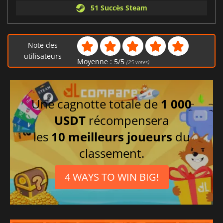
51 Succès Steam
Note des
utilisateurs
Moyenne :
5
/
5
(
25
votes)
Une cagnotte totale de
1 000
USDT
récompensera
les
10 meilleurs joueurs
du
classement.
4 WAYS TO WIN BIG!