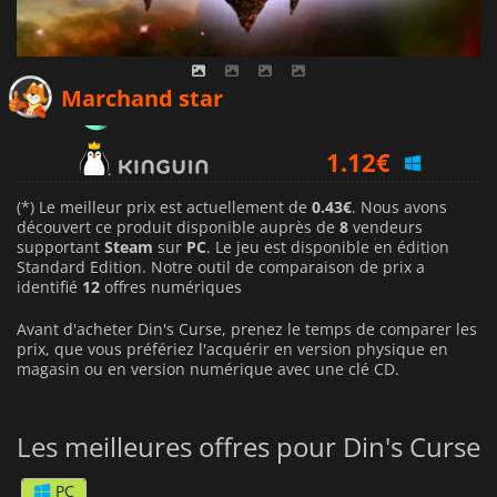
0.43
€
Marchand star
1.12
€
0.91
€
(*) Le meilleur prix est actuellement de
0.43€
. Nous avons
découvert ce produit disponible auprès de
8
vendeurs
supportant
Steam
sur
PC
. Le jeu est disponible en édition
Standard Edition. Notre outil de comparaison de prix a
identifié
12
offres numériques
Avant d'acheter Din's Curse, prenez le temps de comparer les
prix, que vous préfériez l'acquérir en version physique en
magasin ou en version numérique avec une clé CD.
Les meilleures offres pour Din's Curse
PC