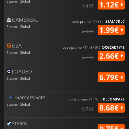
Steam · Global
1.12€
1.48€
GAMESEAL
-17% :
code promo
SEAL17DLC
Steam · Global
1.99€
2.40€
G2A
-14.47% :
code promo
DCG2AD1Y4E
Steam · Global
2.66€
3.11€
LOADED
6.79€
Steam · Global
GamersGate
-11% :
code promo
DLCOMPARE
Steam · Global
8.68€
9.75€
Steam
9.75€