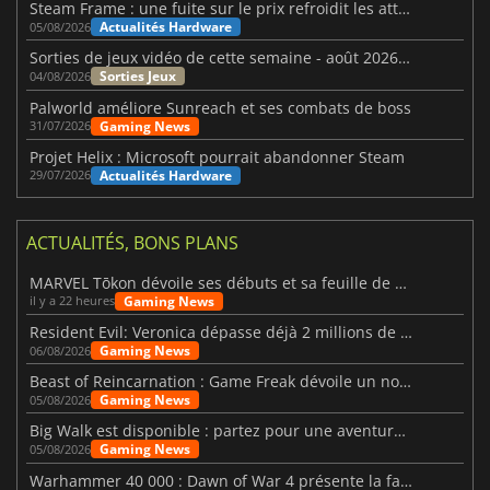
Steam Frame : une fuite sur le prix refroidit les attentes VR
Actualités Hardware
05/08/2026
Sorties de jeux vidéo de cette semaine - août 2026 (semaine 32)
Sorties Jeux
04/08/2026
Palworld améliore Sunreach et ses combats de boss
Gaming News
31/07/2026
Projet Helix : Microsoft pourrait abandonner Steam
Actualités Hardware
29/07/2026
ACTUALITÉS, BONS PLANS
MARVEL Tōkon dévoile ses débuts et sa feuille de route
Gaming News
il y a 22 heures
Resident Evil: Veronica dépasse déjà 2 millions de wishlists
Gaming News
06/08/2026
Beast of Reincarnation : Game Freak dévoile un nouveau pari
Gaming News
05/08/2026
Big Walk est disponible : partez pour une aventure entre amis
Gaming News
05/08/2026
Warhammer 40 000 : Dawn of War 4 présente la faction des Nécrons