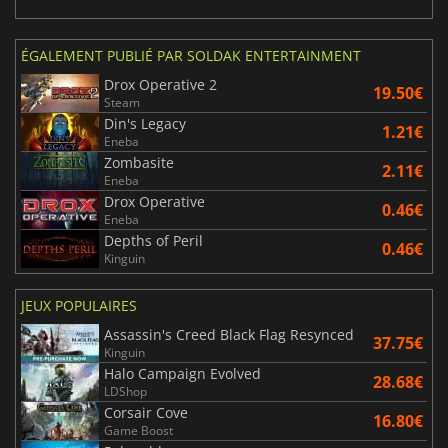
ÉGALEMENT PUBLIÉ PAR SOLDAK ENTERTAINMENT
Drox Operative 2
19.50€
Steam
Din's Legacy
1.21€
Eneba
Zombasite
2.11€
Eneba
Drox Operative
0.46€
Eneba
Depths of Peril
0.46€
Kinguin
JEUX POPULAIRES
Assassin's Creed Black Flag Resynced
37.75€
Kinguin
Halo Campaign Evolved
28.68€
LDShop
Corsair Cove
16.80€
Game Boost