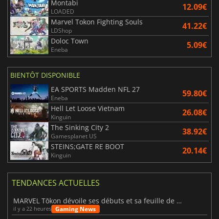
Montabi
12.09€
LOADED
Marvel Tokon Fighting Souls
41.22€
LDShop
Doloc Town
5.09€
Eneba
BIENTÔT DISPONIBLE
EA SPORTS Madden NFL 27
59.80€
Eneba
Hell Let Loose Vietnam
26.08€
Kinguin
The Sinking City 2
38.92€
Gamesplanet US
STEINS;GATE RE BOOT
20.14€
Kinguin
TENDANCES ACTUELLES
MARVEL Tōkon dévoile ses débuts et sa feuille de route
Gaming News
il y a 22 heures