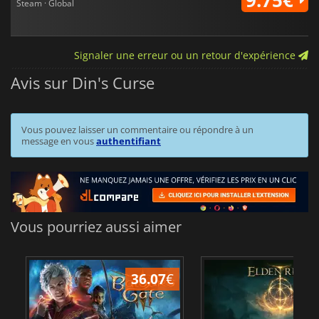
Steam · Global
Signaler une erreur ou un retour d'expérience
Avis sur Din's Curse
Vous pouvez laisser un commentaire ou répondre à un
message en vous
authentifiant
Vous pourriez aussi aimer
36.07
€
2