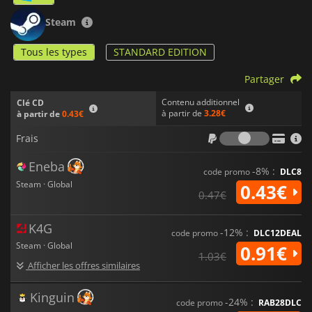
Steam
Tous les types
STANDARD EDITION
Partager
Contenu additionnel
Clé CD
à partir de
3.28€
à partir de
0.43€
Frais
Frais
Eneba
-8% :
code promo
DLC8
Steam · Global
0.43€
0.47€
K4G
-12% :
code promo
DLC12DEAL
Steam · Global
0.91€
1.03€
Afficher les offres similaires
Kinguin
-24% :
code promo
RAB28DLC