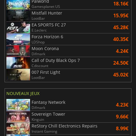
Palworld
18.16€
Gamesplanet US
Mistfall Hunter
15.95€
LootBar
EA SPORTS FC 27
45.28€
E.Leclerc
Forza Horizon 6
40.35€
LDShop
Moon Corona
4.24€
Difmark
Call of Duty Black Ops 7
24.50€
Cdiscount
007 First Light
45.02€
LootBar
NOUVEAUX JEUX
Fantasy Network
4.23€
Difmark
Sovereign Tower
9.66€
Kinguin
ReStory Chill Electronics Repairs
8.99€
Instant Gaming