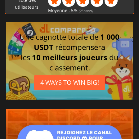
Note des
utilisateurs
Moyenne :
5
/
5
(
25
votes)
Une cagnotte totale de
1 000
USDT
récompensera
les
10 meilleurs joueurs
du
classement.
4 WAYS TO WIN BIG!