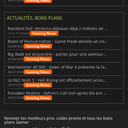
Gaming News
28/07/2026
ACTUALITÉS, BONS PLANS
Resident Evil: Veronica dépasse déjà 2 millions de wishlists
Gaming News
il y a 11 heures
Beast of Reincarnation : Game Freak dévoile un nouveau pari
Gaming News
05/08/2026
Big Walk est disponible : partez pour une aventure entre amis
Gaming News
05/08/2026
Warhammer 40 000 : Dawn of War 4 présente la faction des Nécrons
Gaming News
30/07/2026
Le DLC Nioh 3 : Hell Rising est officiellement annoncé
Gaming News
29/07/2026
Forsaken Realms : Vahrin's Call sort après dix ans de développement
Gaming News
28/07/2026
Recevez les meilleurs prix, codes promo et tous les bons
plans Gamer