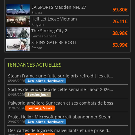
EA SPORTS Madden NFL 27
59.80€
Eneba
Hell Let Loose Vietnam
26.11€
Kinguin
The Sinking City 2
38.98€
Gamesplanet US
STEINS;GATE RE BOOT
53.99€
Steam
TENDANCES ACTUELLES
Steam Frame : une fuite sur le prix refroidit les attentes VR
Actualités Hardware
05/08/2026
Sorties de jeux vidéo de cette semaine - août 2026 (semaine 32)
Sorties Jeux
04/08/2026
Palworld améliore Sunreach et ses combats de boss
Gaming News
31/07/2026
Projet Helix : Microsoft pourrait abandonner Steam
Actualités Hardware
29/07/2026
Des cartes de logiciels malveillants et une prise de contrôle de Discord ont touché Meccha Chameleon