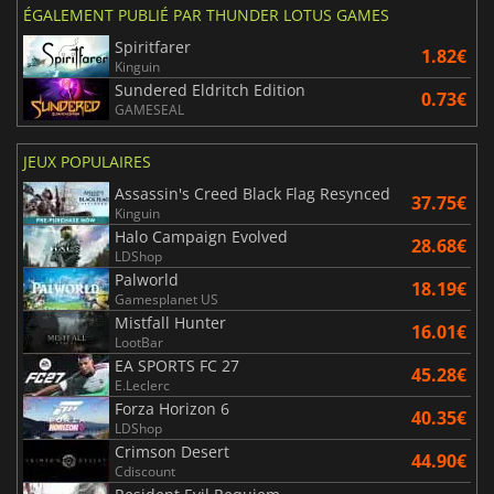
ÉGALEMENT PUBLIÉ PAR THUNDER LOTUS GAMES
Spiritfarer
1.82€
Kinguin
Sundered Eldritch Edition
0.73€
GAMESEAL
JEUX POPULAIRES
Assassin's Creed Black Flag Resynced
37.75€
Kinguin
Halo Campaign Evolved
28.68€
LDShop
Palworld
18.19€
Gamesplanet US
Mistfall Hunter
16.01€
LootBar
EA SPORTS FC 27
45.28€
E.Leclerc
Forza Horizon 6
40.35€
LDShop
Crimson Desert
44.90€
Cdiscount