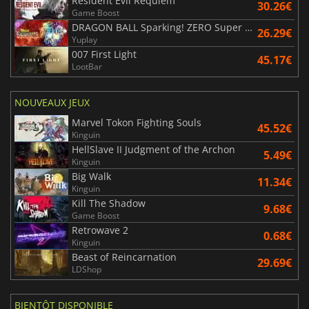
Resident Evil Requiem
30.26€
Game Boost
DRAGON BALL Sparking! ZERO Super Limit Breaking NEO
26.29€
Yuplay
007 First Light
45.17€
LootBar
NOUVEAUX JEUX
Marvel Tokon Fighting Souls
45.52€
Kinguin
HellSlave II Judgment of the Archon
5.49€
Kinguin
Big Walk
11.34€
Kinguin
Kill The Shadow
9.68€
Game Boost
Retrowave 2
0.68€
Kinguin
Beast of Reincarnation
29.69€
LDShop
BIENTÔT DISPONIBLE