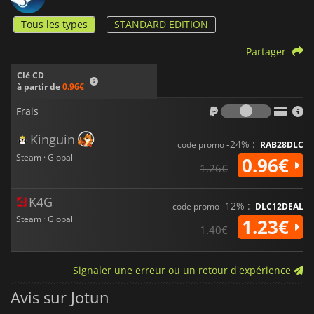
Tous les types
STANDARD EDITION
Partager
Clé CD
à partir de
0.96€
Frais
Frais
Kinguin
-24% :
code promo
RAB28DLC
Steam · Global
0.96€
1.26€
K4G
-12% :
code promo
DLC12DEAL
Steam · Global
1.23€
1.40€
Signaler une erreur ou un retour d'expérience
Avis sur Jotun