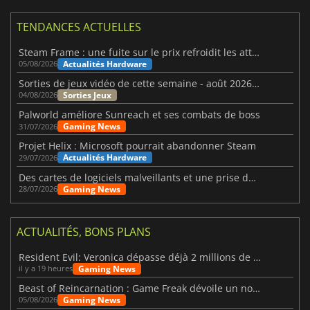
TENDANCES ACTUELLES
Steam Frame : une fuite sur le prix refroidit les attentes VR
Actualités Hardware
05/08/2026
Sorties de jeux vidéo de cette semaine - août 2026 (semaine 32)
Sorties Jeux
04/08/2026
Palworld améliore Sunreach et ses combats de boss
Gaming News
31/07/2026
Projet Helix : Microsoft pourrait abandonner Steam
Actualités Hardware
29/07/2026
Des cartes de logiciels malveillants et une prise de contrôle de Discord ont touché Meccha Chameleon
Gaming News
28/07/2026
ACTUALITÉS, BONS PLANS
Resident Evil: Veronica dépasse déjà 2 millions de wishlists
Gaming News
il y a 19 heures
Beast of Reincarnation : Game Freak dévoile un nouveau pari
Gaming News
05/08/2026