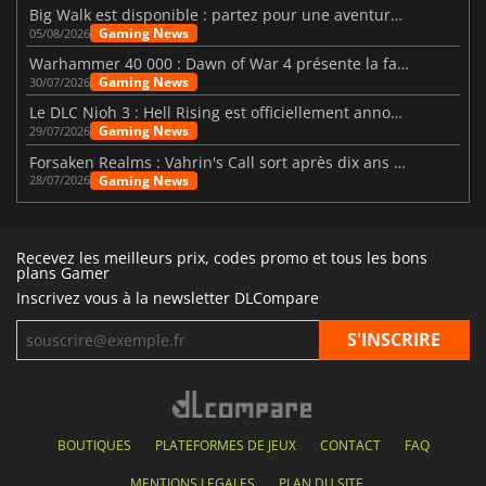
Big Walk est disponible : partez pour une aventure entre amis
Gaming News
05/08/2026
Warhammer 40 000 : Dawn of War 4 présente la faction des Nécrons
Gaming News
30/07/2026
Le DLC Nioh 3 : Hell Rising est officiellement annoncé
Gaming News
29/07/2026
Forsaken Realms : Vahrin's Call sort après dix ans de développement
Gaming News
28/07/2026
Recevez les meilleurs prix, codes promo et tous les bons
plans Gamer
Inscrivez vous à la newsletter DLCompare
BOUTIQUES
PLATEFORMES DE JEUX
CONTACT
FAQ
MENTIONS LEGALES
PLAN DU SITE