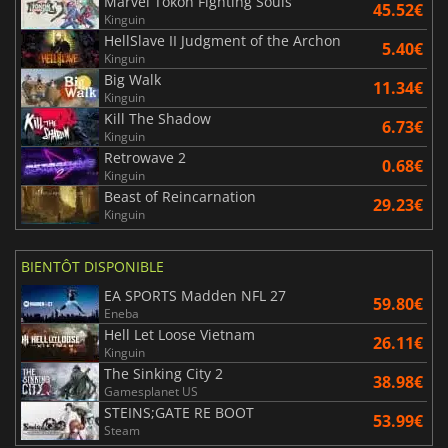
Marvel Tokon Fighting Souls
45.52€
Kinguin
HellSlave II Judgment of the Archon
5.40€
Kinguin
Big Walk
11.34€
Kinguin
Kill The Shadow
6.73€
Kinguin
Retrowave 2
0.68€
Kinguin
Beast of Reincarnation
29.23€
Kinguin
BIENTÔT DISPONIBLE
EA SPORTS Madden NFL 27
59.80€
Eneba
Hell Let Loose Vietnam
26.11€
Kinguin
The Sinking City 2
38.98€
Gamesplanet US
STEINS;GATE RE BOOT
53.99€
Steam