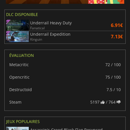
DLC DISPONIBLE
Underrail Heavy Duty
6.91€
Fanatical
Underrail Expedition
7.13€
Kinguin
ÉVALUATION
Metacritic
72 / 100
Opencritic
75 / 100
Destructoid
7.5 / 10
Steam
5197
/ 764
JEUX POPULAIRES
Assassin's Creed Black Flag Resynced