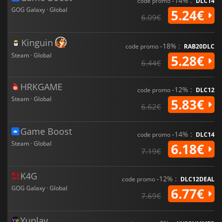
-14% :
code promo
DLC14
GOG Galaxy · Global
5.24€
6.09€
Kinguin
-18% :
code promo
RAB20DLC
Steam · Global
5.28€
6.44€
HRKGAME
-12% :
code promo
DLC12
Steam · Global
5.83€
6.62€
Game Boost
-14% :
code promo
DLC14
Steam · Global
6.18€
7.19€
K4G
-12% :
code promo
DLC12DEAL
GOG Galaxy · Global
6.77€
7.69€
Yuplay