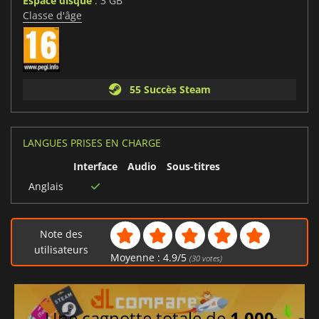
Espace disque
: 3 GB
Classe d'âge
55 Succès Steam
LANGUES PRISES EN CHARGE
Interface
Audio
Sous-titres
Anglais
Note des
utilisateurs
Moyenne :
4.9
/
5
(
30
votes)
Une cagnotte totale de
1 000