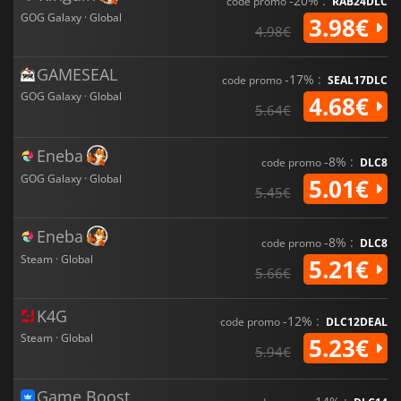
-20% :
code promo
RAB24DLC
complexes, la construction d'un monde atmosphérique et
GOG Galaxy · Global
3.98€
4.98€
l'importance accordée à l'autonomie du joueur en font une
expérience enrichissante pour tous ceux prêts à s'aventurer
dans les tunnels dangereux et mystérieux sous la surface.
GAMESEAL
-17% :
code promo
SEAL17DLC
GOG Galaxy · Global
4.68€
5.64€
Eneba
-8% :
code promo
DLC8
GOG Galaxy · Global
5.01€
5.45€
Eneba
-8% :
code promo
DLC8
Steam · Global
5.21€
5.66€
K4G
-12% :
code promo
DLC12DEAL
Steam · Global
5.23€
5.94€
Game Boost