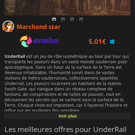
3.98
€
Marchand star
5.01
€
3.85
€
UnderRail
est un jeu de rôle isométrique au tour par tour qui
transporte les joueurs dans un vaste monde souterrain post-
apocalyptique. Dans un futur où la surface de la Terre est
devenue inhabitable, l'humanité survit dans de vastes
stations de métro souterraines, collectivement appelées
Underrail. Les joueurs incarnent un habitant de la station
South Gate, qui navigue dans un réseau complexe de
factions, de conspirations et de luttes de pouvoir, tout en
découvrant les secrets qui se cachent sous la surface de la
Terre. Chaque choix est important, car il façonne l'histoire et
influe sur les multiples fins possibles.
Voir plus
Le gameplay met l'accent sur le combat stratégique, reposant
Les meilleures offres pour UnderRail
sur une grille de combat rappelant les RPG classiques et
offrant aux joueurs la possibilité d'aborder les défis de