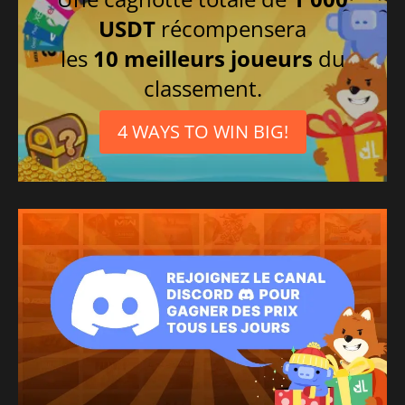
USDT
récompensera
les
10 meilleurs joueurs
du
classement.
4 WAYS TO WIN BIG!