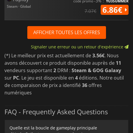
-3% :
code promo
YU3SUMMER
Steam · Global
6.86€
7.07€
AFFICHER TOUTES LES OFFRES
Signaler une erreur ou un retour d'expérience
(*) Le meilleur prix est actuellement de
3.56€
. Nous
avons découvert ce produit disponible auprès de
11
vendeurs supportant
2
DRM :
Steam & GOG Galaxy
sur
PC
. Le jeu est disponible en
4
éditions. Notre outil
de comparaison de prix a identifié
36
offres
numériques
FAQ - Frequently Asked Questions
Quelle est la boucle de gameplay principale