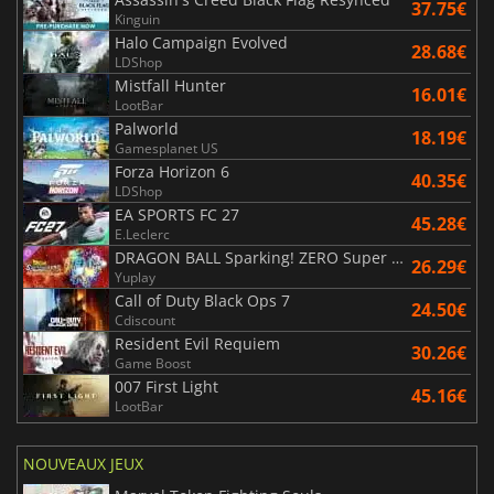
37.75€
Kinguin
Halo Campaign Evolved
28.68€
LDShop
Mistfall Hunter
16.01€
LootBar
Palworld
18.19€
Gamesplanet US
Forza Horizon 6
40.35€
LDShop
EA SPORTS FC 27
45.28€
E.Leclerc
DRAGON BALL Sparking! ZERO Super Limit Breaking NEO
26.29€
Yuplay
Call of Duty Black Ops 7
24.50€
Cdiscount
Resident Evil Requiem
30.26€
Game Boost
007 First Light
45.16€
LootBar
NOUVEAUX JEUX