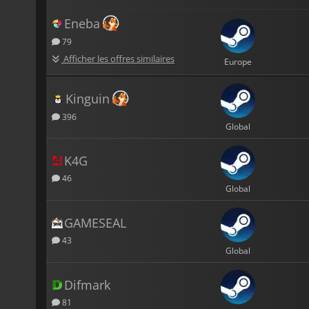
Eneba
79
Afficher les offres similaires
Europe
Kinguin
396
Global
K4G
46
Global
GAMESEAL
43
Global
Difmark
81