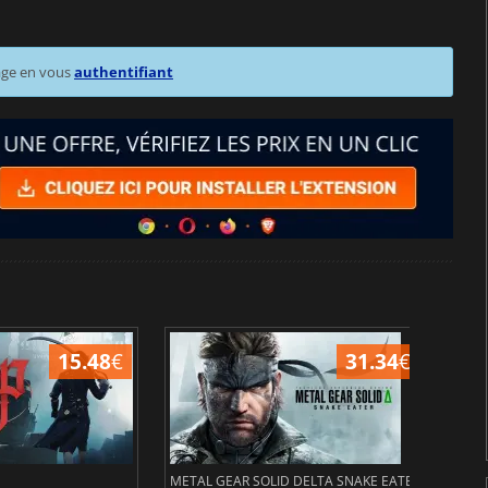
age en vous
authentifiant
15.48
€
31.34
€
METAL GEAR SOLID DELTA SNAKE EATER
Civil