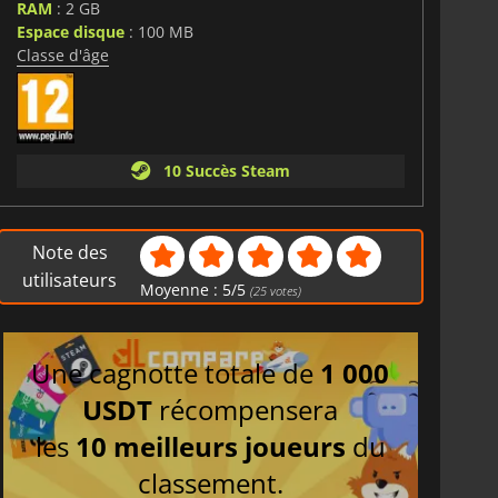
RAM
: 2 GB
Espace disque
: 100 MB
Classe d'âge
10 Succès Steam
Note des
utilisateurs
Moyenne :
5
/
5
(
25
votes)
Une cagnotte totale de
1 000
USDT
récompensera
les
10 meilleurs joueurs
du
classement.