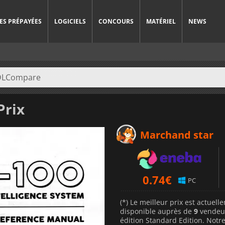
ES PRÉPAYÉES
LOGICIELS
CONCOURS
MATÉRIEL
NEWS
Prix
Marchand star
0.74
€
PC
(*) Le meilleur prix est actuel
disponible auprès de
9
vendeu
édition Standard Edition. Notre