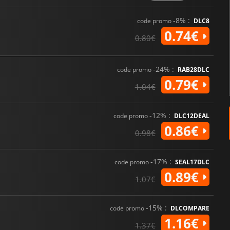
-8% :
code promo
DLC8
0.74€
0.80€
-24% :
code promo
RAB28DLC
0.79€
1.04€
-12% :
code promo
DLC12DEAL
0.86€
0.98€
-17% :
code promo
SEAL17DLC
0.89€
1.07€
-15% :
code promo
DLCOMPARE
1.16€
1.37€