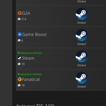
Global
G2A
314
Global
Game Boost
4
Global
MAGASIN OFFICIEL
Steam
18
Global
MAGASIN OFFICIEL
Fanatical
18
Global
Avis sur TIS-100