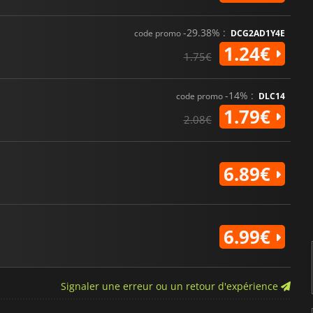
-29.38% :
code promo
DCG2AD1Y4E
1.24€
1.75€
-14% :
code promo
DLC14
1.79€
2.08€
6.89€
6.99€
Signaler une erreur ou un retour d'expérience