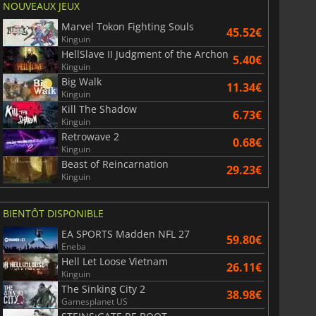
NOUVEAUX JEUX
Marvel Tokon Fighting Souls
45.52€
Kinguin
HellSlave II Judgment of the Archon
5.40€
Kinguin
Big Walk
11.34€
Kinguin
Kill The Shadow
6.73€
Kinguin
Retrowave 2
0.68€
Kinguin
Beast of Reincarnation
29.23€
Kinguin
BIENTÔT DISPONIBLE
EA SPORTS Madden NFL 27
59.80€
Eneba
Hell Let Loose Vietnam
26.11€
Kinguin
The Sinking City 2
38.98€
Gamesplanet US