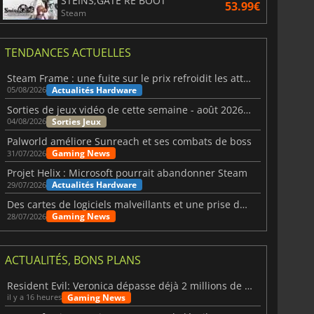
STEINS;GATE RE BOOT
53.99€
Steam
TENDANCES ACTUELLES
Steam Frame : une fuite sur le prix refroidit les attentes VR
Actualités Hardware
05/08/2026
Sorties de jeux vidéo de cette semaine - août 2026 (semaine 32)
Sorties Jeux
04/08/2026
Palworld améliore Sunreach et ses combats de boss
Gaming News
31/07/2026
Projet Helix : Microsoft pourrait abandonner Steam
Actualités Hardware
29/07/2026
Des cartes de logiciels malveillants et une prise de contrôle de Discord ont touché Meccha Chameleon
Gaming News
28/07/2026
ACTUALITÉS, BONS PLANS
Resident Evil: Veronica dépasse déjà 2 millions de wishlists
Gaming News
il y a 16 heures