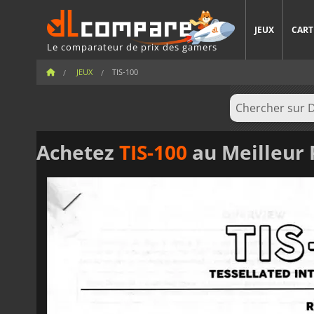
JEUX
CART
Le comparateur de prix des gamers
JEUX
TIS-100
Achetez
TIS-100
au Meilleur 