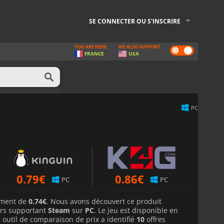
SE CONNECTER OU S'INSCRIRE
YOU ARE HERE
WE ALSO SUPPORT
Dark
FRANCE
USA
mode
PC
0.79
€
0.86
€
PC
PC
lement de
0.74€
. Nous avons découvert ce produit
rs supportant
Steam
sur
PC
. Le jeu est disponible en
 outil de comparaison de prix a identifié
10
offres