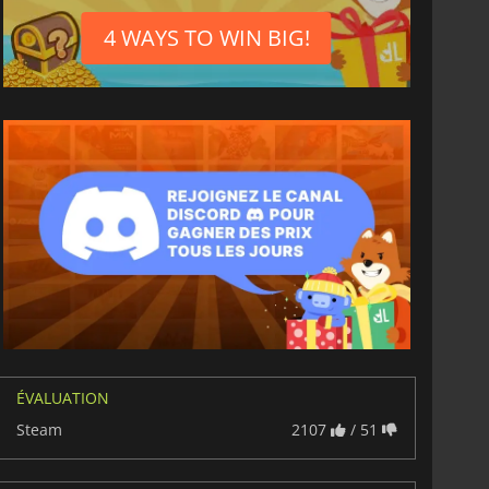
4 WAYS TO WIN BIG!
ÉVALUATION
Steam
2107
/ 51