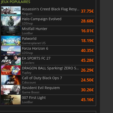
JEUX POPULAIRES
Assassin's Creed Black Flag Resynced
37.75€
Kinguin
Halo Campaign Evolved
28.68€
LDShop
Mistfall Hunter
16.01€
LootBar
Palworld
18.19€
Gamesplanet US
Forza Horizon 6
40.35€
LDShop
EA SPORTS FC 27
45.28€
E.Leclerc
DRAGON BALL Sparking! ZERO Super Limit Breaking NEO
26.29€
Yuplay
Call of Duty Black Ops 7
24.50€
Cdiscount
Resident Evil Requiem
30.26€
Game Boost
007 First Light
45.16€
LootBar