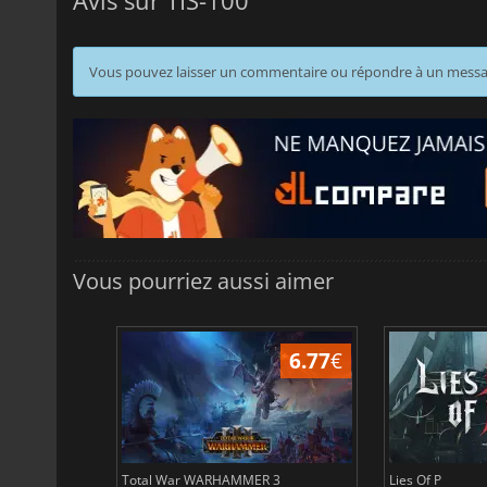
Vous pouvez laisser un commentaire ou répondre à un mess
Vous pourriez aussi aimer
31.32
€
6.77
€
Total War WARHAMMER 3
Lies Of P