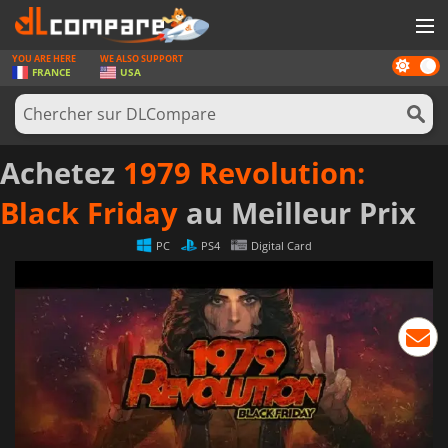
YOU ARE HERE
WE ALSO SUPPORT
Dark
JEUX
FRANCE
USA
mode
CARTES PRÉPAYÉES
LOGICIELS
Achetez
1979 Revolution:
CONCOURS
Black Friday
au Meilleur Prix
MATÉRIEL
PC
PS4
Digital Card
NEWS
SE CONNECTER OU S'INSCRIRE