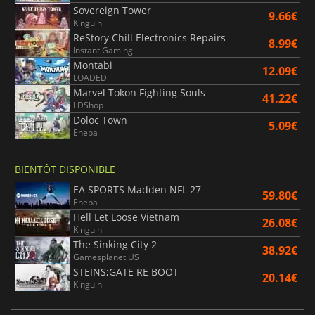
Sovereign Tower
9.66€
Kinguin
ReStory Chill Electronics Repairs
8.99€
Instant Gaming
Montabi
12.09€
LOADED
Marvel Tokon Fighting Souls
41.22€
LDShop
Doloc Town
5.09€
Eneba
BIENTÔT DISPONIBLE
EA SPORTS Madden NFL 27
59.80€
Eneba
Hell Let Loose Vietnam
26.08€
Kinguin
The Sinking City 2
38.92€
Gamesplanet US
STEINS;GATE RE BOOT
20.14€
Kinguin