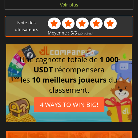
Allemand
Voir plus
Espagnol
Turc
Note des
Russe
utilisateurs
Moyenne :
5
/
5
(
25
votes)
Une cagnotte totale de
1 000
USDT
récompensera
les
10 meilleurs joueurs
du
classement.
4 WAYS TO WIN BIG!