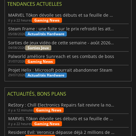
TENDANCES ACTUELLES
MARVEL Tōkon dévoile ses débuts et sa feuille de route
Gaming News
il y a 22 heures
Steam Frame : une fuite sur le prix refroidit les attentes VR
Actualités Hardware
05/08/2026
Sorties de jeux vidéo de cette semaine - août 2026 (semaine 32)
Sorties Jeux
04/08/2026
Palworld améliore Sunreach et ses combats de boss
Gaming News
31/07/2026
Projet Helix : Microsoft pourrait abandonner Steam
Actualités Hardware
29/07/2026
ACTUALITÉS, BONS PLANS
ReStory : Chill Electronics Repairs fait revivre la nostalgie des années 2000
Gaming News
il y a 12 minutes
MARVEL Tōkon dévoile ses débuts et sa feuille de route
Gaming News
il y a 22 heures
Resident Evil: Veronica dépasse déjà 2 millions de wishlists