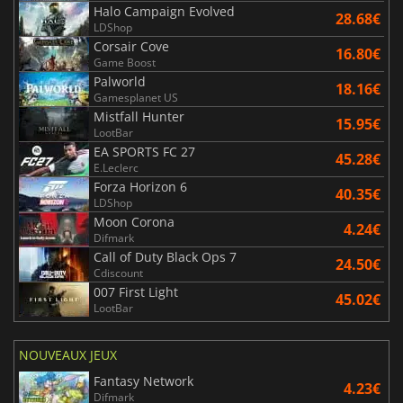
Halo Campaign Evolved
28.68€
LDShop
Corsair Cove
16.80€
Game Boost
Palworld
18.16€
Gamesplanet US
Mistfall Hunter
15.95€
LootBar
EA SPORTS FC 27
45.28€
E.Leclerc
Forza Horizon 6
40.35€
LDShop
Moon Corona
4.24€
Difmark
Call of Duty Black Ops 7
24.50€
Cdiscount
007 First Light
45.02€
LootBar
NOUVEAUX JEUX
Fantasy Network
4.23€
Difmark