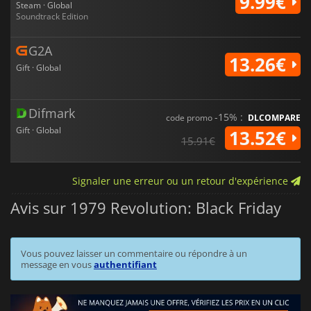
9.99€
Steam · Global
Soundtrack Edition
G2A
13.26€
Gift · Global
Difmark
-15% :
code promo
DLCOMPARE
Gift · Global
13.52€
15.91€
Signaler une erreur ou un retour d'expérience
Avis sur 1979 Revolution: Black Friday
Vous pouvez laisser un commentaire ou répondre à un
message en vous
authentifiant