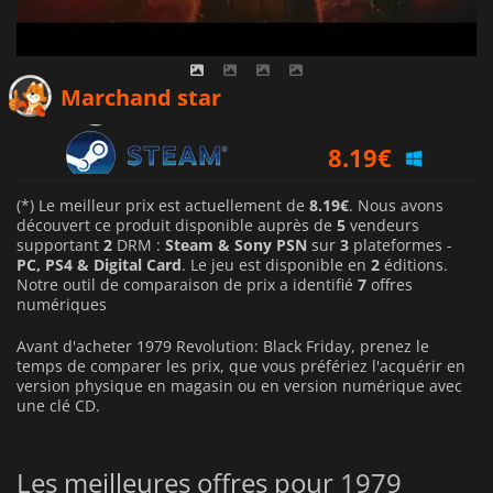
9.40
€
Marchand star
8.19
€
11.99
€
(*) Le meilleur prix est actuellement de
8.19€
. Nous avons
découvert ce produit disponible auprès de
5
vendeurs
supportant
2
DRM :
Steam & Sony PSN
sur
3
plateformes -
PC, PS4 & Digital Card
. Le jeu est disponible en
2
éditions.
Notre outil de comparaison de prix a identifié
7
offres
numériques
Avant d'acheter 1979 Revolution: Black Friday, prenez le
temps de comparer les prix, que vous préfériez l'acquérir en
version physique en magasin ou en version numérique avec
une clé CD.
Les meilleures offres pour 1979