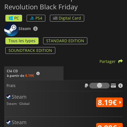
Revolution Black Friday
PC
PS4
Digital Card
Steam
Tous les types
STANDARD EDITION
SOUNDTRACK EDITION
Partager
Clé CD
à partir de
8.19€
Frais
Frais
Steam
8.19€
Steam · Global
Steam