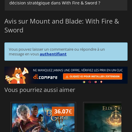
décision stratégique dans With Fire & Sword ?
Avis sur Mount and Blade: With Fire &
Sword
Vous pouvez laisser un commentaire ou répondre à un
message en vous
authentifiant
Vous pourriez aussi aimer
36.07
€
2