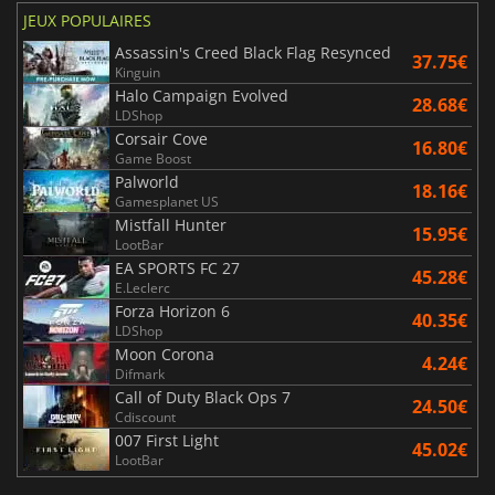
JEUX POPULAIRES
Assassin's Creed Black Flag Resynced
37.75€
Kinguin
Halo Campaign Evolved
28.68€
LDShop
Corsair Cove
16.80€
Game Boost
Palworld
18.16€
Gamesplanet US
Mistfall Hunter
15.95€
LootBar
EA SPORTS FC 27
45.28€
E.Leclerc
Forza Horizon 6
40.35€
LDShop
Moon Corona
4.24€
Difmark
Call of Duty Black Ops 7
24.50€
Cdiscount
007 First Light
45.02€
LootBar