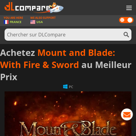
YOU ARE HERE
WE ALSO SUPPORT
Dark
JEUX
FRANCE
USA
mode
CARTES PRÉPAYÉES
LOGICIELS
Achetez
Mount and Blade:
CONCOURS
With Fire & Sword
au Meilleur
MATÉRIEL
Prix
NEWS
PC
SE CONNECTER OU S'INSCRIRE