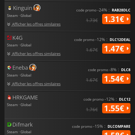
Kinguin
-24% :
code promo
RAB28DLC
Steam · Global
1.31€
1.73€
Afficher les offres similaires
K4G
-12% :
code promo
DLC12DEAL
Steam · Global
1.47€
1.67€
Afficher les offres similaires
Eneba
-8% :
code promo
DLC8
Steam · Global
1.54€
1.67€
Afficher les offres similaires
HRKGAME
-12% :
code promo
DLC12
Steam · Global
1.55€
1.76€
Difmark
-15% :
code promo
DLCOMPARE
Steam · Global