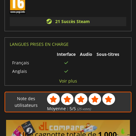
21 Succès Steam
LANGUES PRISES EN CHARGE
Interface
Audio
Sous-titres
Français
Anglais
Japonais
Voir plus
Espagnol
Turc
Note des
Allemand
utilisateurs
Moyenne :
5
/
5
(
25
votes)
Polonais
Chinois traditionnel
Tchèque
Une cagnotte totale de
1 000