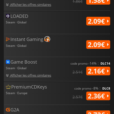
1.58€
1.86€
Afficher les offres similaires
LOADED
2.09€
Steam · Global
Instant Gaming
2.09€
Steam · Global
Game Boost
-14% :
code promo
DLC14
Steam · Global
2.16€
2.51€
Afficher les offres similaires
PremiumCDKeys
-8% :
code promo
DLC8
Steam · Europe
2.36€
2.57€
G2A