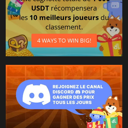
Chinois simplifié
USDT
récompensera
Russe
les
10 meilleurs joueurs
du
classement.
4 WAYS TO WIN BIG!