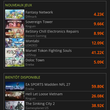
NOUVEAUX JEUX
Fantasy Network
4.23€
Difmark
Sovereign Tower
9.66€
Kinguin
ReStory Chill Electronics Repairs
8.99€
Instant Gaming
Montabi
12.09€
LOADED
Marvel Tokon Fighting Souls
41.22€
LDShop
Doloc Town
5.09€
Eneba
BIENTÔT DISPONIBLE
EA SPORTS Madden NFL 27
59.80€
Eneba
Hell Let Loose Vietnam
26.08€
Kinguin
The Sinking City 2
38.92€
Gamesplanet US