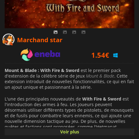
1.31
€
Marchand star
1.54
€
2.09
€
Mount & Blade : With Fire & Sword
est le premier pack
d'extension de la célèbre série de jeux
Mount & Blade
. Cette
extension introduit de nouvelles fonctionnalités, ce qui en fait
un ajout unique et passionnant à la série.
L'une des principales nouveautés de
With Fire & Sword
est
l'introduction des armes à feu. Les joueurs peuvent
désormais utiliser différents types de pistolets, de mousquets
et de fusils pour combattre leurs ennemis, ce qui ajoute une
nouvelle dimension tactique au jeu. De plus, de nouvelles
quêtes et factions sont proposées, comme l'Hetmanat
Voir plus
cosaque et le Khanat de Crimée, chacune avec ses propres
unités et son propre style de jeu.