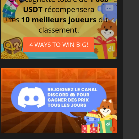
USDT
récompensera
les
10 meilleurs joueurs
du
classement.
4 WAYS TO WIN BIG!
6.75
€
15.48
€
War WARHAMMER 3
Lies Of P