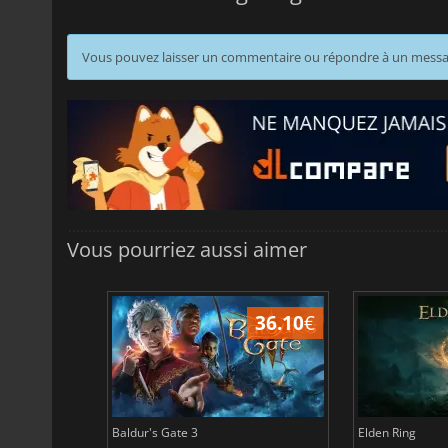
Vous pouvez laisser un commentaire ou répondre à un mess
Vous pourriez aussi aimer
45.02
€
36.10
€
Baldur's Gate 3
Elden Ring