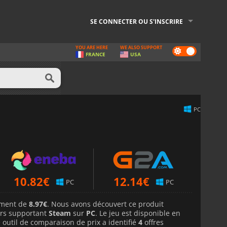
SE CONNECTER OU S'INSCRIRE
YOU ARE HERE
WE ALSO SUPPORT
Dark
FRANCE
USA
mode
PC
10.82
€
12.14
€
PC
PC
lement de
8.97€
. Nous avons découvert ce produit
rs supportant
Steam
sur
PC
. Le jeu est disponible en
 outil de comparaison de prix a identifié
4
offres