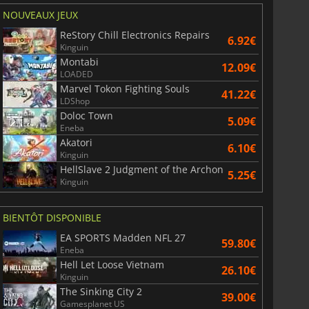
NOUVEAUX JEUX
ReStory Chill Electronics Repairs
6.92€
Kinguin
Montabi
12.09€
LOADED
Marvel Tokon Fighting Souls
41.22€
LDShop
Doloc Town
5.09€
Eneba
Akatori
6.10€
Kinguin
HellSlave 2 Judgment of the Archon
5.25€
Kinguin
BIENTÔT DISPONIBLE
EA SPORTS Madden NFL 27
59.80€
Eneba
Hell Let Loose Vietnam
26.10€
Kinguin
The Sinking City 2
39.00€
Gamesplanet US