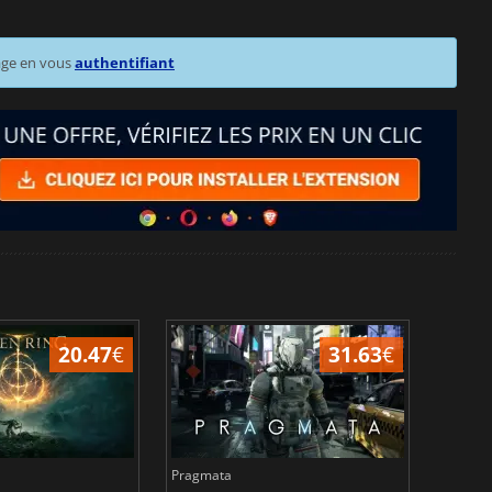
age en vous
authentifiant
20.47
€
31.63
€
Pragmata
Total 