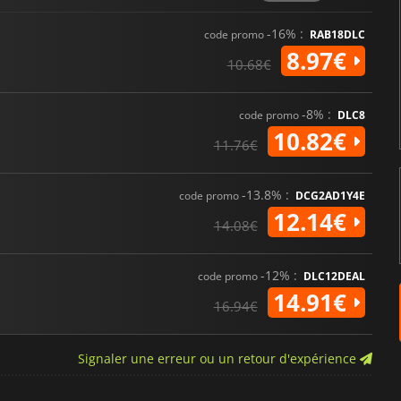
-16% :
code promo
RAB18DLC
8.97€
10.68€
-8% :
code promo
DLC8
10.82€
11.76€
-13.8% :
code promo
DCG2AD1Y4E
12.14€
14.08€
-12% :
code promo
DLC12DEAL
14.91€
16.94€
Signaler une erreur ou un retour d'expérience