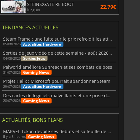
STEINS;GATE RE BOOT
22.79€
Kinguin
TENDANCES ACTUELLES
Steam Frame : une fuite sur le prix refroidit les attentes VR
Actualités Hardware
05/08/2026
Sorties de jeux vidéo de cette semaine - août 2026 (semaine 32)
Sorties Jeux
04/08/2026
Palworld améliore Sunreach et ses combats de boss
Gaming News
31/07/2026
Projet Helix : Microsoft pourrait abandonner Steam
Actualités Hardware
29/07/2026
Des cartes de logiciels malveillants et une prise de contrôle de Discord ont touché Meccha Chameleon
Gaming News
28/07/2026
ACTUALITÉS, BONS PLANS
MARVEL Tōkon dévoile ses débuts et sa feuille de route
Gaming News
il y a 8 heures