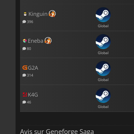
Kinguin
396
Global
Eneba
80
Global
G2A
314
Global
K4G
46
Global
Avis sur Geneforge Saga