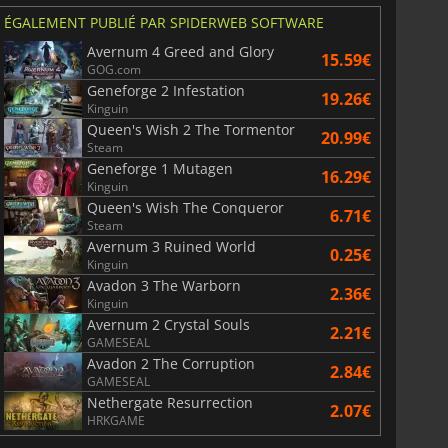
ÉGALEMENT PUBLIÉ PAR SPIDERWEB SOFTWARE
Avernum 4 Greed and Glory
15.59€
GOG.com
Geneforge 2 Infestation
19.26€
Kinguin
Queen's Wish 2 The Tormentor
20.99€
Steam
Geneforge 1 Mutagen
16.29€
Kinguin
Queen's Wish The Conqueror
6.71€
Steam
Avernum 3 Ruined World
0.25€
Kinguin
Avadon 3 The Warborn
2.36€
Kinguin
Avernum 2 Crystal Souls
2.21€
GAMESEAL
Avadon 2 The Corruption
2.84€
GAMESEAL
Nethergate Resurrection
2.07€
HRKGAME