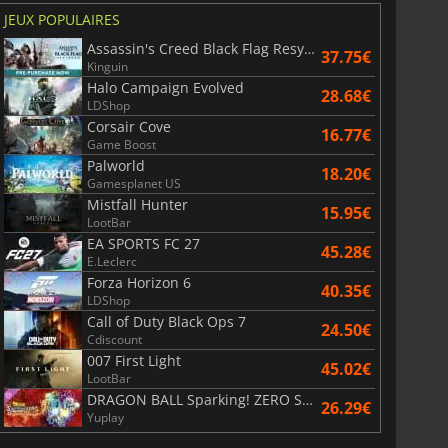
JEUX POPULAIRES
Assassin's Creed Black Flag Resynced
37.75€
Kinguin
Halo Campaign Evolved
28.68€
LDShop
Corsair Cove
16.77€
Game Boost
Palworld
18.20€
Gamesplanet US
Mistfall Hunter
15.95€
LootBar
EA SPORTS FC 27
45.28€
E.Leclerc
Forza Horizon 6
40.35€
LDShop
Call of Duty Black Ops 7
24.50€
Cdiscount
007 First Light
45.02€
LootBar
DRAGON BALL Sparking! ZERO Super Limit Breaking NEO
26.29€
Yuplay