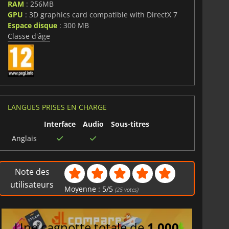
RAM
: 256MB
GPU
: 3D graphics card compatible with DirectX 7
Espace disque
: 300 MB
Classe d'âge
LANGUES PRISES EN CHARGE
Interface
Audio
Sous-titres
Anglais
Note des
utilisateurs
Moyenne :
5
/
5
(
25
votes)
Une cagnotte totale de
1 000