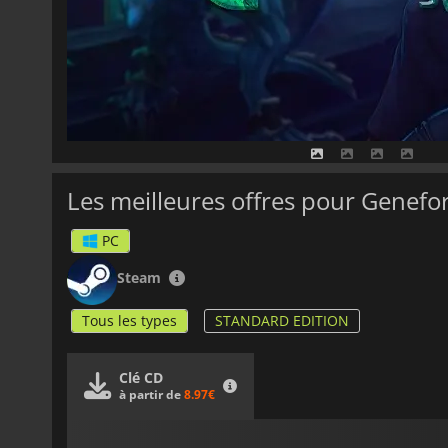
Les meilleures offres pour Genefo
PC
Steam
Tous les types
STANDARD EDITION
Clé CD
à partir de
8.97€