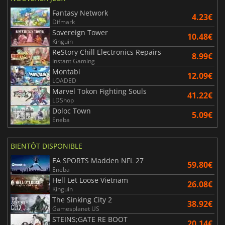
Fantasy Network
4.23€
Difmark
Sovereign Tower
10.48€
Kinguin
ReStory Chill Electronics Repairs
8.99€
Instant Gaming
Montabi
12.09€
LOADED
Marvel Tokon Fighting Souls
41.22€
LDShop
Doloc Town
5.09€
Eneba
BIENTÔT DISPONIBLE
EA SPORTS Madden NFL 27
59.80€
Eneba
Hell Let Loose Vietnam
26.08€
Kinguin
The Sinking City 2
38.92€
Gamesplanet US
STEINS;GATE RE BOOT
20.14€