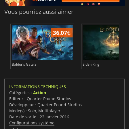
Vous pourriez aussi aimer
36.07
€
2
Baldur's Gate 3
Elden Ring
INFORMATIONS TECHNIQUES
Catégories :
Action
Editeur : Quarter Pound Studios
Développeur : Quarter Pound Studios
Mode(s) : Solo, Multiplayer
Date de sortie : 22 janvier 2016
Configurations système