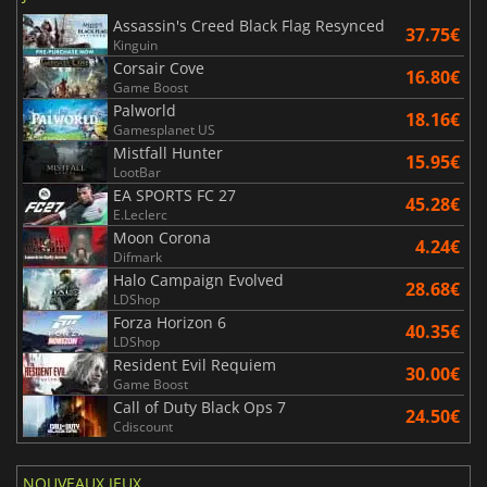
Assassin's Creed Black Flag Resynced
37.75€
Kinguin
Corsair Cove
16.80€
Game Boost
Palworld
18.16€
Gamesplanet US
Mistfall Hunter
15.95€
LootBar
EA SPORTS FC 27
45.28€
E.Leclerc
Moon Corona
4.24€
Difmark
Halo Campaign Evolved
28.68€
LDShop
Forza Horizon 6
40.35€
LDShop
Resident Evil Requiem
30.00€
Game Boost
Call of Duty Black Ops 7
24.50€
Cdiscount
NOUVEAUX JEUX