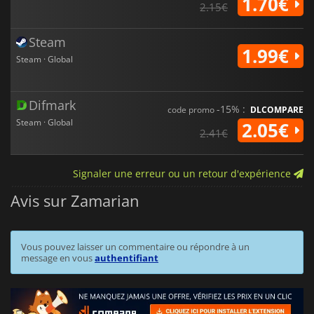
1.70€
2.15€
Steam
1.99€
Steam · Global
Difmark
-15% :
code promo
DLCOMPARE
Steam · Global
2.05€
2.41€
Signaler une erreur ou un retour d'expérience
Avis sur Zamarian
Vous pouvez laisser un commentaire ou répondre à un
message en vous
authentifiant