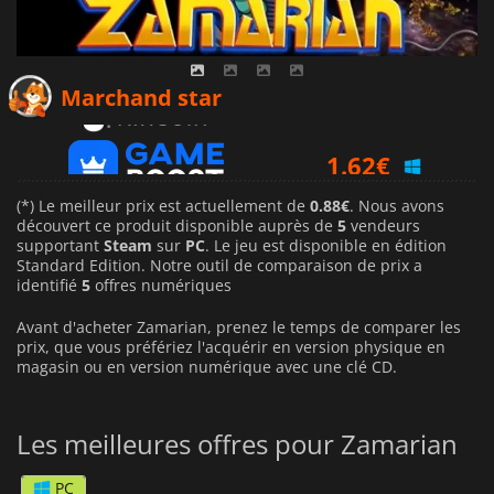
0.88
€
Marchand star
1.62
€
1.70
€
(*) Le meilleur prix est actuellement de
0.88€
. Nous avons
découvert ce produit disponible auprès de
5
vendeurs
supportant
Steam
sur
PC
. Le jeu est disponible en édition
Standard Edition. Notre outil de comparaison de prix a
identifié
5
offres numériques
Avant d'acheter Zamarian, prenez le temps de comparer les
prix, que vous préfériez l'acquérir en version physique en
magasin ou en version numérique avec une clé CD.
Les meilleures offres pour Zamarian
PC