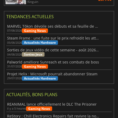
Kinguin
TENDANCES ACTUELLES
MARVEL Tōkon dévoile ses débuts et sa feuille de route
Gaming News
07/08/2026
Steam Frame : une fuite sur le prix refroidit les attentes VR
Actualités Hardware
05/08/2026
Sorties de jeux vidéo de cette semaine - août 2026 (semaine 32)
Sorties Jeux
04/08/2026
Palworld améliore Sunreach et ses combats de boss
Gaming News
31/07/2026
Projet Helix : Microsoft pourrait abandonner Steam
Actualités Hardware
29/07/2026
ACTUALITÉS, BONS PLANS
REANIMAL lance officiellement le DLC The Prisoner
Gaming News
il y a 5 heures
ReStory : Chill Electronics Repairs fait revivre la nostalgie des années 2000