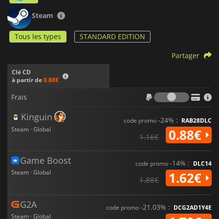
Steam
Tous les types
STANDARD EDITION
Partager
Clé CD
à partir de
0.88€
Frais
Frais
Kinguin
-24% :
code promo
RAB28DLC
Steam · Global
0.88€
1.16€
Game Boost
-14% :
code promo
DLC14
Steam · Global
1.62€
1.88€
G2A
-21.03% :
code promo
DCG2AD1Y4E
Steam · Global