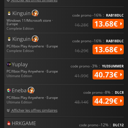
Kinguin
-16% :
code promo
RAB18DLC
Windows 11/Microsoft store ·
13.68€
Europe
16.28€
Complete Edition
Kinguin
-16% :
code promo
RAB18DLC
PC/Xbox Play Anywhere · Europe
13.68€
16.29€
Complete Edition
Yuplay
-3% :
code promo
YU3SUMMER
PC/Xbox Play Anywhere · Europe
40.73€
41.99€
Ultimate Edition
Eneba
-8% :
code promo
DLC8
PC/Xbox Play Anywhere · Europe
44.29€
48.14€
Ultimate Edition
Afficher les offres similaires
HRKGAME
-12% :
code promo
DLC12