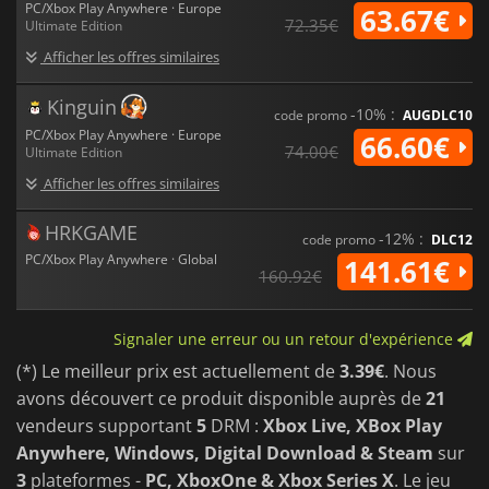
PC/Xbox Play Anywhere · Europe
63.67€
72.35€
Ultimate Edition
Afficher les offres similaires
Kinguin
-10% :
code promo
AUGDLC10
PC/Xbox Play Anywhere · Europe
66.60€
74.00€
Ultimate Edition
Afficher les offres similaires
HRKGAME
-12% :
code promo
DLC12
PC/Xbox Play Anywhere · Global
141.61€
160.92€
Signaler une erreur ou un retour d'expérience
(*) Le meilleur prix est actuellement de
3.39€
. Nous
avons découvert ce produit disponible auprès de
21
vendeurs supportant
5
DRM :
Xbox Live, XBox Play
Anywhere, Windows, Digital Download & Steam
sur
3
plateformes -
PC, XboxOne & Xbox Series X
. Le jeu