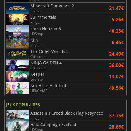
Minecraft Dungeons 2
21.47€
Eneba
33 Immortals
5.26€
Kinguin
Forza Horizon 6
40.35€
LDShop
Kiln
6.46€
Kinguin
The Outer Worlds 2
24.49€
Cdiscount
NINJA GAIDEN 4
36.00€
Cdiscount
Keeper
13.07€
LootBar
Ara History Untold
49.56€
HRKGAME
JEUX POPULAIRES
Assassin's Creed Black Flag Resynced
37.75€
Kinguin
Halo Campaign Evolved
28.68€
LDShop