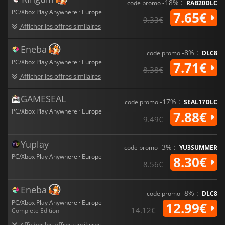
-18% :
code promo
RAB20DLC
PC/Xbox Play Anywhere · Europe
7.65€
9.33€
Afficher les offres similaires
Eneba
-8% :
code promo
DLC8
PC/Xbox Play Anywhere · Europe
7.71€
8.38€
Afficher les offres similaires
GAMESEAL
-17% :
code promo
SEAL17DLC
PC/Xbox Play Anywhere · Europe
7.88€
9.49€
Yuplay
-3% :
code promo
YU3SUMMER
PC/Xbox Play Anywhere · Europe
8.30€
8.56€
Eneba
-8% :
code promo
DLC8
PC/Xbox Play Anywhere · Europe
12.99€
14.12€
Complete Edition
Afficher les offres similaires