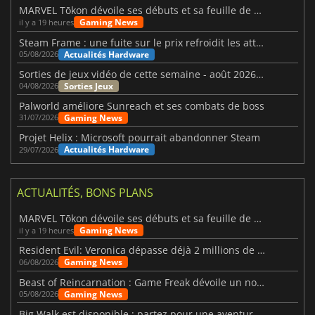
MARVEL Tōkon dévoile ses débuts et sa feuille de route
Gaming News
il y a 19 heures
Steam Frame : une fuite sur le prix refroidit les attentes VR
Actualités Hardware
05/08/2026
Sorties de jeux vidéo de cette semaine - août 2026 (semaine 32)
Sorties Jeux
04/08/2026
Palworld améliore Sunreach et ses combats de boss
Gaming News
31/07/2026
Projet Helix : Microsoft pourrait abandonner Steam
Actualités Hardware
29/07/2026
ACTUALITÉS, BONS PLANS
MARVEL Tōkon dévoile ses débuts et sa feuille de route
Gaming News
il y a 19 heures
Resident Evil: Veronica dépasse déjà 2 millions de wishlists
Gaming News
06/08/2026
Beast of Reincarnation : Game Freak dévoile un nouveau pari
Gaming News
05/08/2026
Big Walk est disponible : partez pour une aventure entre amis