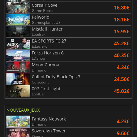
Corsair Cove
16.80€
Game Boost
Palworld
18.16€
Gamesplanet US
Mistfall Hunter
15.95€
LootBar
EA SPORTS FC 27
45.28€
E.Leclerc
Forza Horizon 6
40.35€
LDShop
Moon Corona
4.24€
Difmark
Call of Duty Black Ops 7
24.50€
Cdiscount
007 First Light
45.02€
LootBar
NOUVEAUX JEUX
Fantasy Network
4.23€
Difmark
Sovereign Tower
9.66€
Kinguin