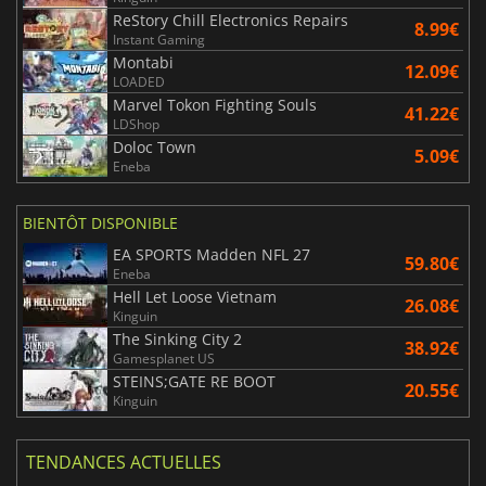
ReStory Chill Electronics Repairs
8.99€
Instant Gaming
Montabi
12.09€
LOADED
Marvel Tokon Fighting Souls
41.22€
LDShop
Doloc Town
5.09€
Eneba
BIENTÔT DISPONIBLE
EA SPORTS Madden NFL 27
59.80€
Eneba
Hell Let Loose Vietnam
26.08€
Kinguin
The Sinking City 2
38.92€
Gamesplanet US
STEINS;GATE RE BOOT
20.55€
Kinguin
TENDANCES ACTUELLES