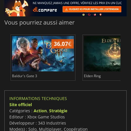
Vous pourriez aussi aimer
36.07
€
2
Baldur's Gate 3
Elden Ring
INFORMATIONS TECHNIQUES
Site officiel
Catégories :
Action
,
Stratégie
Editeur : Xbox Game Studios
Développeur : 343 Industries
Mode(s) : Solo, Multiplayer, Coopération