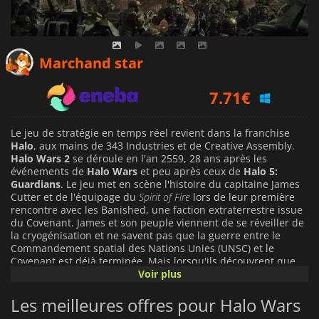
7.04
€
Marchand star
7.71
€
9.49
€
Le jeu de stratégie en temps réel revient dans la franchise
Halo
, aux mains de 343 Industries et de Creative Assembly.
Halo Wars 2
se déroule en l'an 2559, 28 ans après les
événements de
Halo Wars
et peu après ceux de
Halo 5:
Guardians
. Le jeu met en scène l'histoire du capitaine James
Cutter et de l'équipage du
Spirit of Fire
lors de leur première
rencontre avec les Banished, une faction extraterrestre issue
du Covenant. James et son peuple viennent de se réveiller de
la cryogénisation et ne savent pas que la guerre entre le
Commandement spatial des Nations Unies (UNSC) et le
Covenant est déjà terminée. Mais lorsqu'ils découvrent que
les Banished, dirigés par un seigneur de guerre Jiralhanae
Voir plus
nommé Atriox, ont pour projet d'accéder à davantage de
pouvoir, le combat devient inévitable. Les vieilles rancunes ne
Les meilleures offres pour Halo Wars
meurent jamais. L'histoire de la campagne oppose les deux