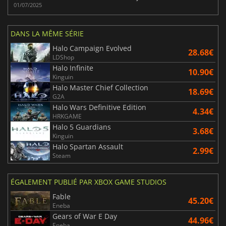
01/07/2025
DANS LA MÊME SÉRIE
Halo Campaign Evolved
28.68€
LDShop
Halo Infinite
10.90€
Kinguin
Halo Master Chief Collection
18.69€
G2A
Halo Wars Definitive Edition
4.34€
HRKGAME
Halo 5 Guardians
3.68€
Kinguin
Halo Spartan Assault
2.99€
Steam
ÉGALEMENT PUBLIÉ PAR XBOX GAME STUDIOS
Fable
45.20€
Eneba
Gears of War E Day
44.96€
Eneba