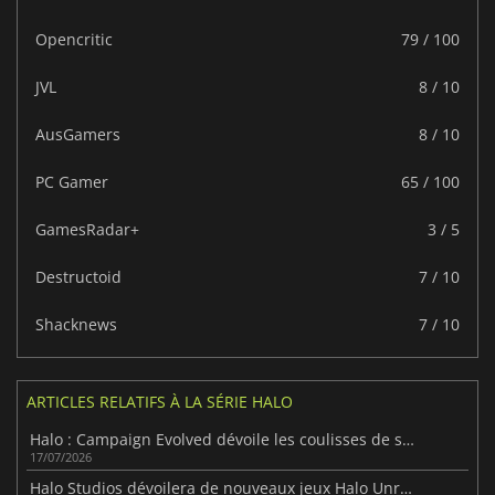
Opencritic
79 / 100
JVL
8 / 10
AusGamers
8 / 10
PC Gamer
65 / 100
GamesRadar+
3 / 5
Destructoid
7 / 10
Shacknews
7 / 10
ARTICLES RELATIFS À LA SÉRIE HALO
Halo : Campaign Evolved dévoile les coulisses de son remake
17/07/2026
Halo Studios dévoilera de nouveaux jeux Halo Unreal Engine 5 cet automne