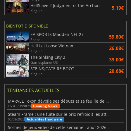
HellSlave 2 Judgment of the Archon
5.19€
Kinguin
BIENTÔT DISPONIBLE
EA SPORTS Madden NFL 27
59.80€
Eneba
Hell Let Loose Vietnam
26.08€
Kinguin
The Sinking City 2
39.00€
Gamesplanet US
STEINS;GATE RE BOOT
20.68€
Kinguin
TENDANCES ACTUELLES
MARVEL Tōkon dévoile ses débuts et sa feuille de route
Gaming News
il y a 18 heures
Steam Frame : une fuite sur le prix refroidit les attentes VR
Actualités Hardware
05/08/2026
Sorties de jeux vidéo de cette semaine - août 2026 (semaine 32)