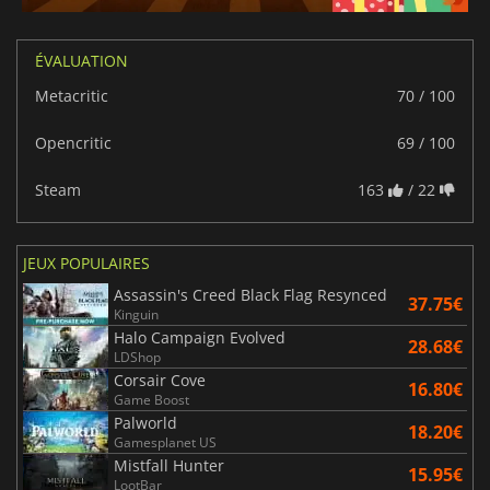
ÉVALUATION
Metacritic
70 / 100
Opencritic
69 / 100
Steam
163
/ 22
JEUX POPULAIRES
Assassin's Creed Black Flag Resynced
37.75€
Kinguin
Halo Campaign Evolved
28.68€
LDShop
Corsair Cove
16.80€
Game Boost
Palworld
18.20€
Gamesplanet US
Mistfall Hunter
15.95€
LootBar