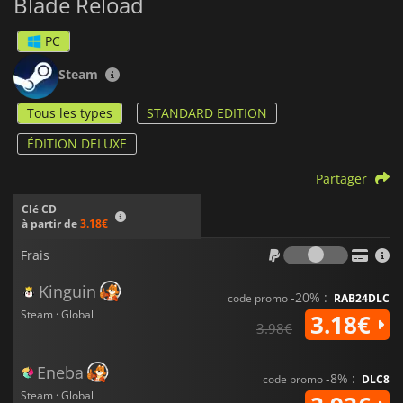
Blade Reload
PC
Steam
Tous les types
STANDARD EDITION
ÉDITION DELUXE
Partager
Clé CD
à partir de
3.18€
Frais
Frais
Kinguin
-20% :
code promo
RAB24DLC
Steam · Global
3.18€
3.98€
Eneba
-8% :
code promo
DLC8
Steam · Global