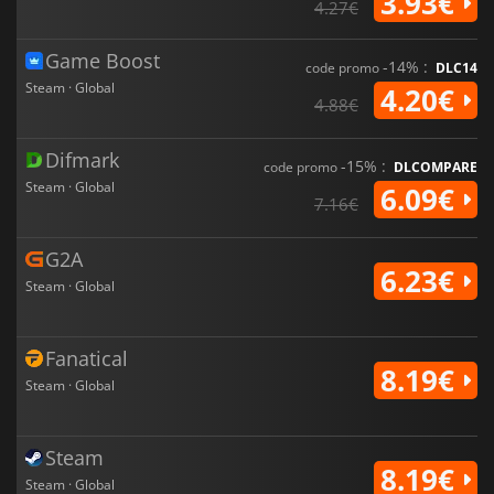
3.93€
4.27€
Game Boost
-14% :
code promo
DLC14
Steam · Global
4.20€
4.88€
Difmark
-15% :
code promo
DLCOMPARE
Steam · Global
6.09€
7.16€
G2A
6.23€
Steam · Global
Fanatical
8.19€
Steam · Global
Steam
8.19€
Steam · Global