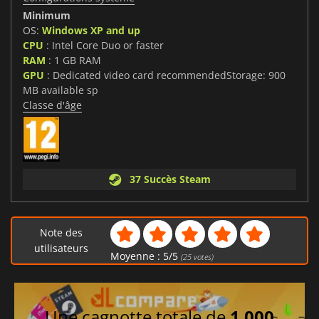
Minimum
OS:
Windows XP and up
CPU
: Intel Core Duo or faster
RAM
: 1 GB RAM
GPU
: Dedicated video card recommendedStorage: 900
MB available sp
Classe d'âge
37 Succès Steam
Note des
utilisateurs
Moyenne :
5
/
5
(
25
votes)
Une cagnotte totale de
1 000