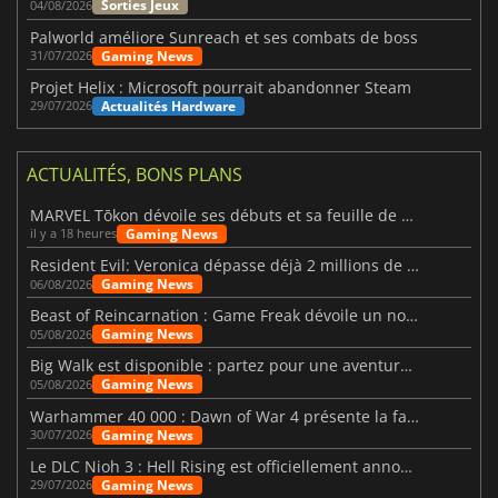
Sorties Jeux
04/08/2026
Palworld améliore Sunreach et ses combats de boss
Gaming News
31/07/2026
Projet Helix : Microsoft pourrait abandonner Steam
Actualités Hardware
29/07/2026
ACTUALITÉS, BONS PLANS
MARVEL Tōkon dévoile ses débuts et sa feuille de route
Gaming News
il y a 18 heures
Resident Evil: Veronica dépasse déjà 2 millions de wishlists
Gaming News
06/08/2026
Beast of Reincarnation : Game Freak dévoile un nouveau pari
Gaming News
05/08/2026
Big Walk est disponible : partez pour une aventure entre amis
Gaming News
05/08/2026
Warhammer 40 000 : Dawn of War 4 présente la faction des Nécrons
Gaming News
30/07/2026
Le DLC Nioh 3 : Hell Rising est officiellement annoncé
Gaming News
29/07/2026