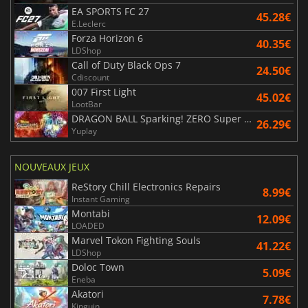
EA SPORTS FC 27
45.28€
E.Leclerc
Forza Horizon 6
40.35€
LDShop
Call of Duty Black Ops 7
24.50€
Cdiscount
007 First Light
45.02€
LootBar
DRAGON BALL Sparking! ZERO Super Limit Breaking NEO
26.29€
Yuplay
NOUVEAUX JEUX
ReStory Chill Electronics Repairs
8.99€
Instant Gaming
Montabi
12.09€
LOADED
Marvel Tokon Fighting Souls
41.22€
LDShop
Doloc Town
5.09€
Eneba
Akatori
7.78€
Kinguin