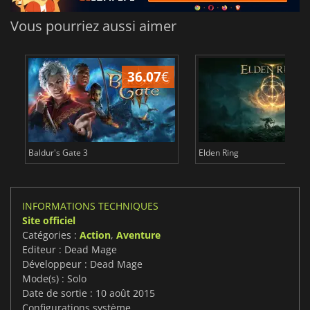
Vous pourriez aussi aimer
36.07
€
2
Baldur's Gate 3
Elden Ring
INFORMATIONS TECHNIQUES
Site officiel
Catégories :
Action
,
Aventure
Editeur : Dead Mage
Développeur : Dead Mage
Mode(s) : Solo
Date de sortie : 10 août 2015
Configurations système