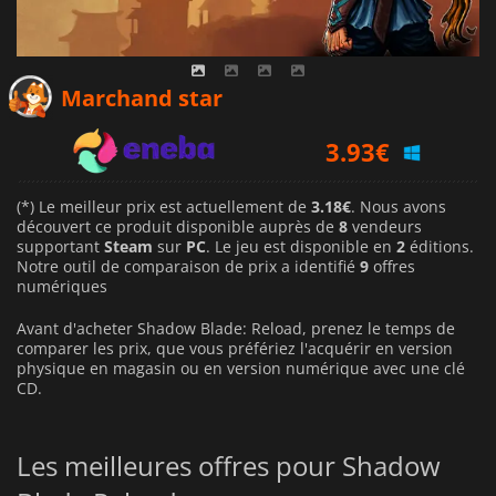
3.18
€
Marchand star
3.93
€
4.20
€
(*) Le meilleur prix est actuellement de
3.18€
. Nous avons
découvert ce produit disponible auprès de
8
vendeurs
supportant
Steam
sur
PC
. Le jeu est disponible en
2
éditions.
Notre outil de comparaison de prix a identifié
9
offres
numériques
Avant d'acheter Shadow Blade: Reload, prenez le temps de
comparer les prix, que vous préfériez l'acquérir en version
physique en magasin ou en version numérique avec une clé
CD.
Les meilleures offres pour Shadow