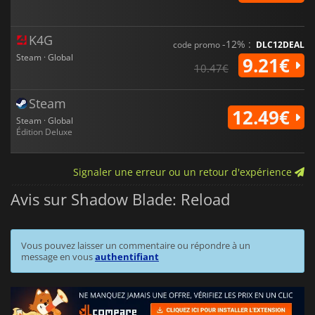
K4G
-12% :
code promo
DLC12DEAL
Steam · Global
9.21€
10.47€
Steam
12.49€
Steam · Global
Édition Deluxe
Signaler une erreur ou un retour d'expérience
Avis sur Shadow Blade: Reload
Vous pouvez laisser un commentaire ou répondre à un
message en vous
authentifiant