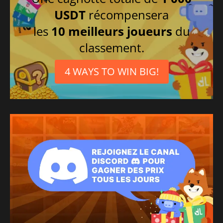
USDT
récompensera
les
10 meilleurs joueurs
du
classement.
4 WAYS TO WIN BIG!