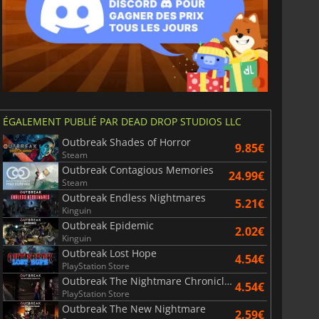
6.75
€
15.48
€
War WARHAMMER 3
Lies Of P
ÉGALEMENT PUBLIÉ PAR DEAD DROP STUDIOS LLC
Outbreak Shades of Horror
9.85€
Steam
Outbreak Contagious Memories
24.99€
Steam
Outbreak Endless Nightmares
5.21€
Kinguin
Outbreak Epidemic
2.02€
Kinguin
Outbreak Lost Hope
4.54€
PlayStation Store
Outbreak The Nightmare Chronicles
4.54€
PlayStation Store
Outbreak The New Nightmare
2.59€