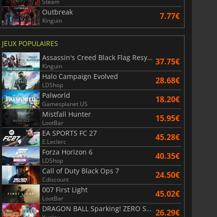
Steam
Outbreak
7.77€
Kinguin
JEUX POPULAIRES
Assassin's Creed Black Flag Resynced
37.75€
Kinguin
Halo Campaign Evolved
28.68€
LDShop
Palworld
18.20€
Gamesplanet US
Mistfall Hunter
15.95€
LootBar
EA SPORTS FC 27
45.28€
E.Leclerc
Forza Horizon 6
40.35€
LDShop
Call of Duty Black Ops 7
24.50€
Cdiscount
007 First Light
45.02€
LootBar
DRAGON BALL Sparking! ZERO Super Limit Breaking NEO
26.29€