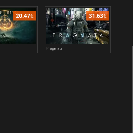
20.47
€
31.63
€
Pragmata
Total 