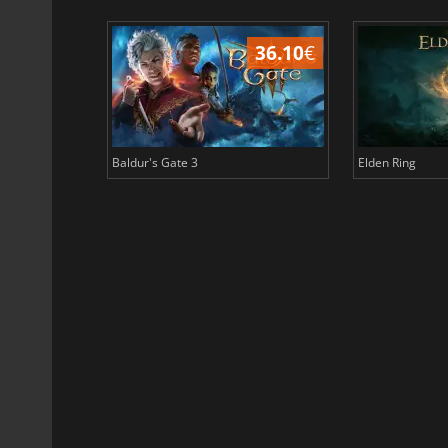
45.02
€
36.10
€
Baldur's Gate 3
Elden Ring