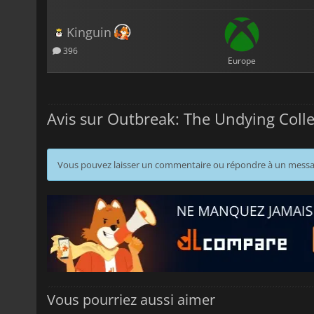
Kinguin
396
Europe
Avis sur Outbreak: The Undying Coll
Vous pouvez laisser un commentaire ou répondre à un mess
Vous pourriez aussi aimer