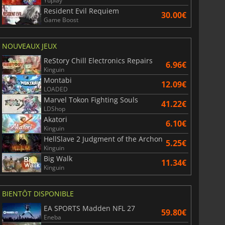
Yuplay
Resident Evil Requiem
30.00€
Game Boost
NOUVEAUX JEUX
ReStory Chill Electronics Repairs
6.96€
Kinguin
Montabi
12.09€
LOADED
Marvel Tokon Fighting Souls
41.22€
LDShop
Akatori
6.10€
Kinguin
HellSlave 2 Judgment of the Archon
5.25€
Kinguin
Big Walk
11.34€
Kinguin
BIENTÔT DISPONIBLE
EA SPORTS Madden NFL 27
59.80€
Eneba