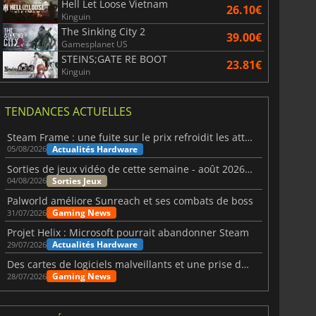
Hell Let Loose Vietnam
26.10€
Kinguin
The Sinking City 2
39.00€
Gamesplanet US
STEINS;GATE RE BOOT
23.81€
Kinguin
TENDANCES ACTUELLES
Steam Frame : une fuite sur le prix refroidit les attentes VR
Actualités Hardware
05/08/2026
Sorties de jeux vidéo de cette semaine - août 2026 (semaine 32)
Sorties Jeux
04/08/2026
Palworld améliore Sunreach et ses combats de boss
Gaming News
31/07/2026
Projet Helix : Microsoft pourrait abandonner Steam
Actualités Hardware
29/07/2026
Des cartes de logiciels malveillants et une prise de contrôle de Discord ont touché Meccha Chameleon
Gaming News
28/07/2026