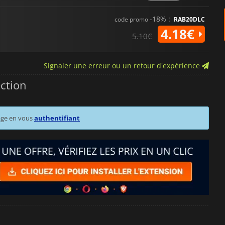
-18% :
code promo
RAB20DLC
4.18€
5.10€
Signaler une erreur ou un retour d'expérience
ection
age en vous
authentifiant