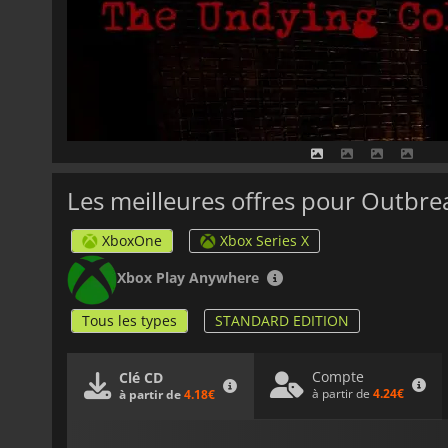
Les meilleures offres pour Outbre
XboxOne
Xbox Series X
Xbox Play Anywhere
Tous les types
STANDARD EDITION
Compte
Clé CD
à partir de
4.24€
à partir de
4.18€