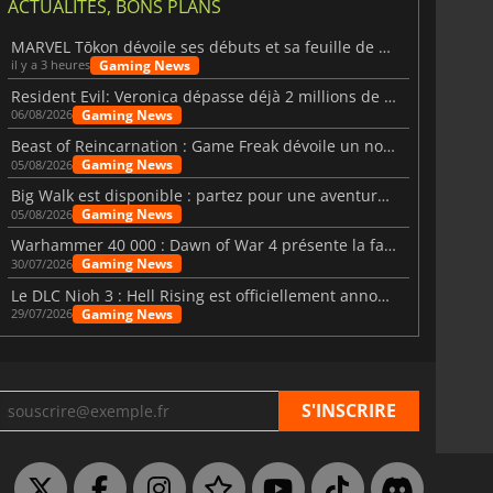
ACTUALITÉS, BONS PLANS
MARVEL Tōkon dévoile ses débuts et sa feuille de route
Gaming News
il y a 3 heures
Resident Evil: Veronica dépasse déjà 2 millions de wishlists
Gaming News
06/08/2026
Beast of Reincarnation : Game Freak dévoile un nouveau pari
Gaming News
05/08/2026
Big Walk est disponible : partez pour une aventure entre amis
Gaming News
05/08/2026
Warhammer 40 000 : Dawn of War 4 présente la faction des Nécrons
Gaming News
30/07/2026
Le DLC Nioh 3 : Hell Rising est officiellement annoncé
Gaming News
29/07/2026