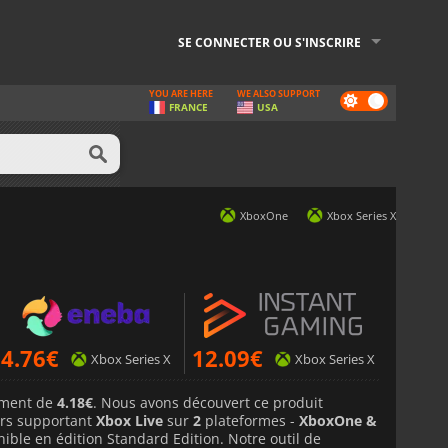
SE CONNECTER OU S'INSCRIRE
YOU ARE HERE
WE ALSO SUPPORT
Dark
FRANCE
USA
mode
XboxOne
Xbox Series X
4.76
€
12.09
€
Xbox Series X
Xbox Series X
lement de
4.18€
. Nous avons découvert ce produit
rs supportant
Xbox Live
sur
2
plateformes -
XboxOne &
onible en édition Standard Edition. Notre outil de