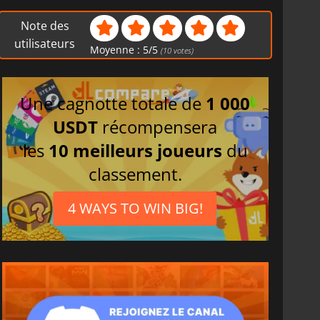
Note des
utilisateurs
Moyenne :
5
/
5
(
10
votes)
Une cagnotte totale de
1 000
USDT
récompensera
les
10 meilleurs joueurs
du
classement.
4 WAYS TO WIN BIG!