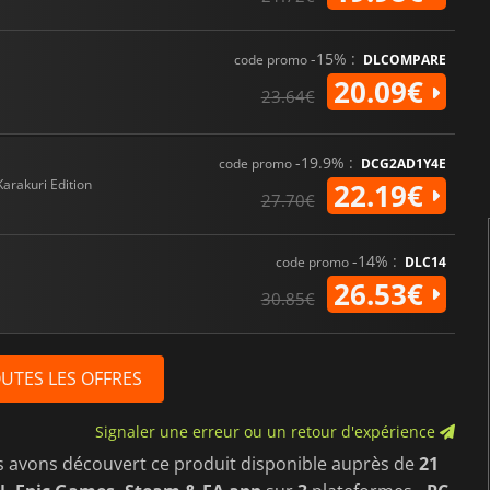
-15% :
code promo
DLCOMPARE
20.09€
23.64€
-19.9% :
code promo
DCG2AD1Y4E
Karakuri Edition
22.19€
27.70€
-14% :
code promo
DLC14
26.53€
30.85€
OUTES LES OFFRES
Signaler une erreur ou un retour d'expérience
s avons découvert ce produit disponible auprès de
21