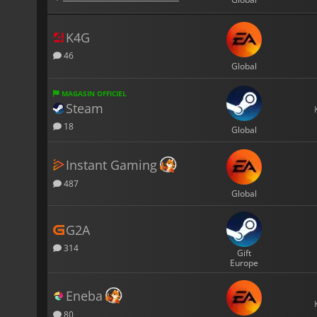
K4G
46
Global
MAGASIN OFFICIEL
Steam
18
Global
Instant Gaming
487
Global
G2A
314
Gift
Europe
Eneba
80