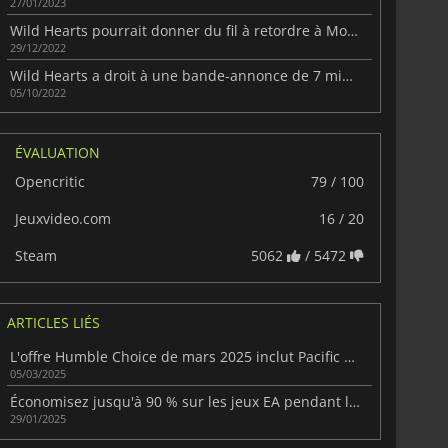
27/01/2023
Wild Hearts pourrait donner du fil à retordre à Monster Hunter.
29/12/2022
Wild Hearts a droit à une bande-annonce de 7 minutes.
05/10/2022
ÉVALUATION
Opencritic
79 / 100
Jeuxvideo.com
16 / 20
Steam
5062
/ 5472
ARTICLES LIÉS
L'offre Humble Choice de mars 2025 inclut Pacific Drive et bien plus
05/03/2025
Économisez jusqu'à 90 % sur les jeux EA pendant les soldes du Nouvel An lunaire de Steam
29/01/2025