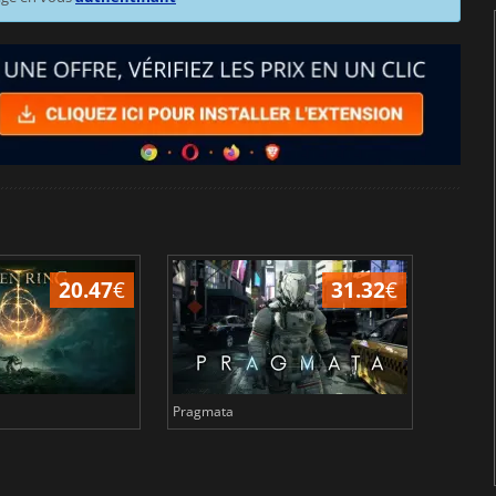
20.47
€
31.32
€
Pragmata
Total 