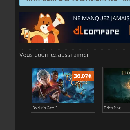
Vous pourriez aussi aimer
45.02
€
36.07
€
Baldur's Gate 3
Elden Ring