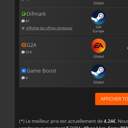
Global
Difmark
81
Gift
Afficher les offres similaires
Europe
G2A
314
Global
Game Boost
4
Global
AFFICHER T
(*) Le meilleur prix est actuellement de
4.24€
. Nou