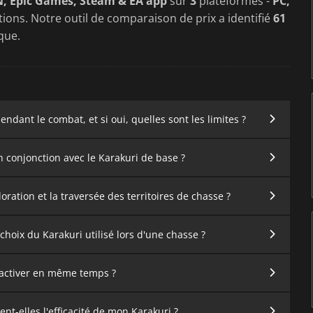
N, Epic Games, Steam & EA app
sur
3
plateformes -
PC,
tions. Notre outil de comparaison de prix a identifié
61
que.
ndant le combat, et si oui, quelles sont les limites ?
 conjonction avec le Karakuri de base ?
ration et la traversée des territoires de chasse ?
oix du Karakuri utilisé lors d'une chasse ?
x activer en même temps ?
t-elles l'efficacité de mon Karakuri ?