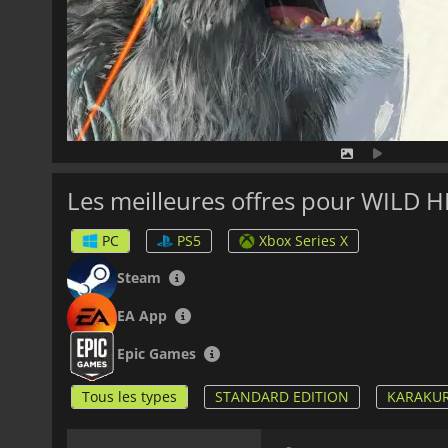
Les meilleures offres pour WILD 
PC
PS5
Xbox Series X
Steam
EA App
Epic Games
Tous les types
STANDARD EDITION
KARAKUR