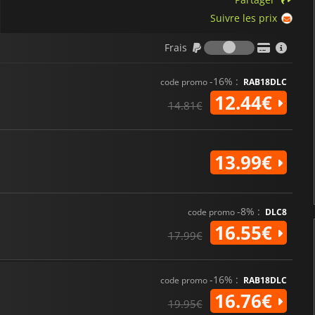
Suivre les prix
Frais
Frais
-16% :
code promo
RAB18DLC
12.44€
14.81€
13.99€
-8% :
code promo
DLC8
16.55€
17.99€
-16% :
code promo
RAB18DLC
16.76€
19.95€