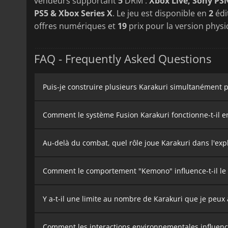
vendeurs supportant
5
DRM :
Xbox Live, Sony PS
PS5 & Xbox Series X
. Le jeu est disponible en
2
édi
offres numériques et
19
prix pour la version physi
FAQ - Frequently Asked Questions
Puis-je construire plusieurs Karakuri simultanément pe
Comment le système Fusion Karakuri fonctionne-t-il en
Au-delà du combat, quel rôle joue Karakuri dans l'explo
Comment le comportement "Kemono" influence-t-il le ch
Y a-t-il une limite au nombre de Karakuri que je peu
Comment les interactions environnementales influencen