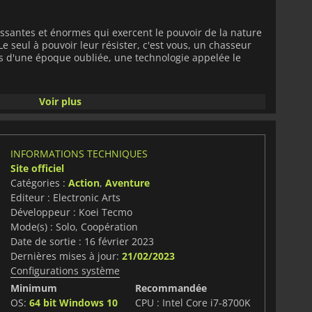
santes et énormes qui exercent le pouvoir de la nature
Le seul à pouvoir leur résister, c'est vous, un chasseur
s d'une époque oubliée, une technologie appelée le
u Japon ancien. Chassez et combattez des Kemono dotés
Voir plus
ez-les pour obtenir des ressources à intégrer à votre
i de base pour fabriquer des armes, puis fusionnez-les
ion, plus puissant. Enfin, utilisez le Karakuri Dragon
asse et créer des dispositifs fantastiques tels que la
INFORMATIONS TECHNIQUES
tour de chasse.
Site officiel
Catégories :
Action
,
Aventure
éalisé
DYNASTY WARRIORS
,
WILD HEARTS
offre une
Editeur : Electronic Arts
dal fantastique. Bonne chance et bonne chasse !
Développeur : Koei Tecmo
Mode(s) : Solo, Coopération
Date de sortie : 16 février 2023
Dernières mises à jour:
21/02/2023
Configurations système
Minimum
Recommandée
OS:
64 bit Windows 10
CPU : Intel Core i7-8700K