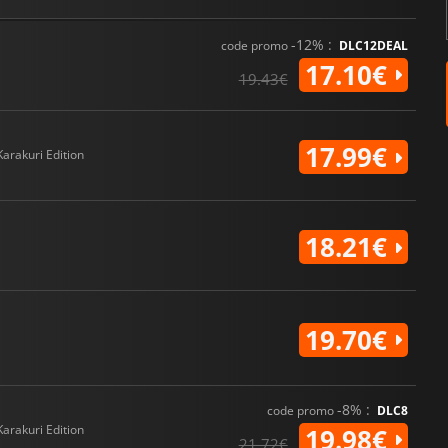
-12% :
code promo
DLC12DEAL
17.10€
19.43€
17.99€
Karakuri Edition
18.21€
19.70€
-8% :
code promo
DLC8
Karakuri Edition
19.98€
21.72€