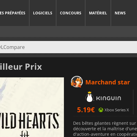
ES PRÉPAYÉES
LOGICIELS
CONCOURS
MATÉRIEL
NEWS
lleur Prix
Marchand star
5.19
€
Xbox Series X
Des bêtes géantes règnent sur l
découverte et la maîtrise d'un
d'action-aventure en coopéra