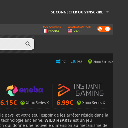
SE CONNECTER OU S'INSCRIRE
YOU ARE HERE
WE ALSO SUPPORT
Dark
FRANCE
USA
mode
PC
PS5
Xbox Series X
6.15
€
6.99
€
Xbox Series X
Xbox Series X
e pays, et votre seul espoir de les arrêter réside dans la
e technologie ancienne.
WILD HEARTS
est un jeu
tion qui donne une nouvelle dimension au mécanisme de