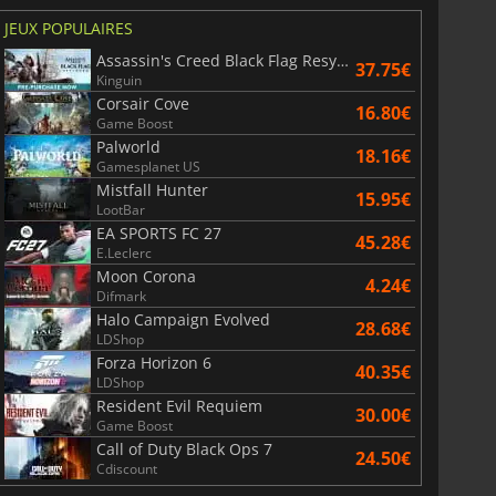
JEUX POPULAIRES
Assassin's Creed Black Flag Resynced
37.75€
Kinguin
Corsair Cove
16.80€
Game Boost
Palworld
18.16€
Gamesplanet US
Mistfall Hunter
15.95€
LootBar
EA SPORTS FC 27
45.28€
E.Leclerc
Moon Corona
4.24€
6.75
€
15.48
€
Difmark
Halo Campaign Evolved
28.68€
LDShop
Forza Horizon 6
40.35€
LDShop
Resident Evil Requiem
War WARHAMMER 3
Lies Of P
30.00€
Game Boost
Call of Duty Black Ops 7
24.50€
Cdiscount