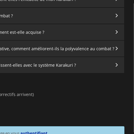
ombat ?
ent est-elle acquise ?
irmative, comment améliorent-ils la polyvalence au combat ?
sent-elles avec le système Karakuri ?
rectifs arrivent)
age en vous
authentifiant