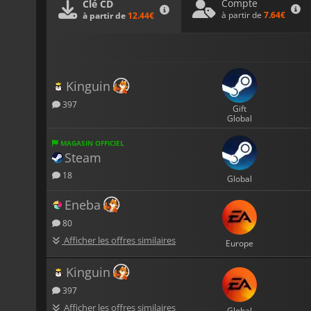
Compte
Clé CD
à partir de
7.64€
à partir de
12.44€
Kinguin
397
Gift
Global
MAGASIN OFFICIEL
Steam
18
Global
Eneba
80
Afficher les offres similaires
Europe
Kinguin
397
Afficher les offres similaires
Global