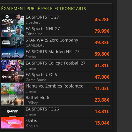
ÉGALEMENT PUBLIÉ PAR ELECTRONIC ARTS
EA SPORTS FC 27
45.28€
E.Leclerc
EA Sports NHL 27
79.99€
Cdiscount
STAR WARS Zero Company
39.83€
GAMESEAL
EA SPORTS Madden NFL 27
59.80€
Eneba
EA SPORTS College Football 27
41.31€
Eneba
EA Sports UFC 6
47.00€
Game Boost
Plants vs. Zombies Replanted
11.03€
Eneba
Battlefield 6
23.68€
LDShop
EA SPORTS FC 26
13.81€
Eneba
skate.
15.04€
Kinguin