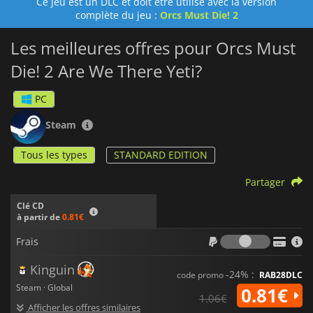
Ce jeu est un DLC et doit être utilisé avec la version
complète du jeu :
Orcs Must Die! 2
Les meilleures offres pour Orcs Must
Die! 2 Are We There Yeti?
PC
Steam
Tous les types
STANDARD EDITION
Partager
Clé CD
à partir de
0.81€
Frais
Frais
Kinguin
-24% :
code promo
RAB28DLC
Steam · Global
0.81€
1.06€
Afficher les offres similaires