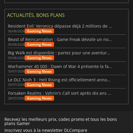
ACTUALITÉS, BONS PLANS
Resident Evil: Veronica dépasse déjà 2 millions de wishlists
Gaming News
06/08/2026
Beast of Reincarnation : Game Freak dévoile un nouveau pari
Gaming News
05/08/2026
Big Walk est disponible : partez pour une aventure entre amis
Gaming News
05/08/2026
Warhammer 40 000 : Dawn of War 4 présente la faction des Nécrons
Gaming News
30/07/2026
Le DLC Nioh 3 : Hell Rising est officiellement annoncé
Gaming News
29/07/2026
Forsaken Realms : Vahrin's Call sort après dix ans de développement
Gaming News
28/07/2026
Recevez les meilleurs prix, codes promo et tous les bons
plans Gamer
Inscrivez vous à la newsletter DLCompare