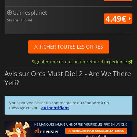
Gamesplanet
4.49€
Steam · Global
AFFICHER TOUTES LES OFFRES
Signaler une erreur ou un retour d'expérience
Avis sur Orcs Must Die! 2 - Are We There
Yeti?
Vous pouvez laisser un commentaire ou répondre à un
message en vous
authentifiant