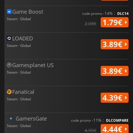
Game Boost
-14% :
code promo
DLC14
Steam · Global
1.79€
2.08€
LOADED
3.89€
Steam · Global
Gamesplanet US
3.89€
Steam · Global
Fanatical
4.39€
Steam · Global
GamersGate
-11% :
code promo
DLCOMPARE
Steam · Global
4.44€
4.99€