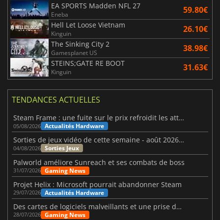
EA SPORTS Madden NFL 27
59.80€
Eneba
Hell Let Loose Vietnam
26.10€
Kinguin
The Sinking City 2
38.98€
Gamesplanet US
STEINS;GATE RE BOOT
31.63€
Kinguin
TENDANCES ACTUELLES
Steam Frame : une fuite sur le prix refroidit les attentes VR
Actualités Hardware
05/08/2026
Sorties de jeux vidéo de cette semaine - août 2026 (semaine 32)
Sorties Jeux
04/08/2026
Palworld améliore Sunreach et ses combats de boss
Gaming News
31/07/2026
Projet Helix : Microsoft pourrait abandonner Steam
Actualités Hardware
29/07/2026
Des cartes de logiciels malveillants et une prise de contrôle de Discord ont touché Meccha Chameleon
Gaming News
28/07/2026