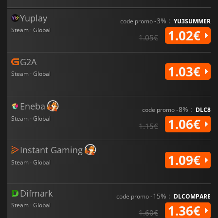
Yuplay
-3% :
code promo
YU3SUMMER
Steam · Global
1.02€
1.05€
G2A
1.03€
Steam · Global
Eneba
-8% :
code promo
DLC8
Steam · Global
1.06€
1.15€
Instant Gaming
1.09€
Steam · Global
Difmark
-15% :
code promo
DLCOMPARE
Steam · Global
1.36€
1.60€