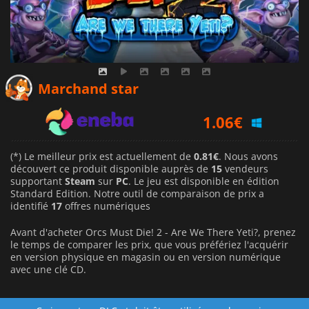
0.81
€
Marchand star
1.06
€
1.09
€
(*) Le meilleur prix est actuellement de
0.81€
. Nous avons
découvert ce produit disponible auprès de
15
vendeurs
supportant
Steam
sur
PC
. Le jeu est disponible en édition
Standard Edition. Notre outil de comparaison de prix a
identifié
17
offres numériques
Avant d'acheter Orcs Must Die! 2 - Are We There Yeti?, prenez
le temps de comparer les prix, que vous préfériez l'acquérir
en version physique en magasin ou en version numérique
avec une clé CD.