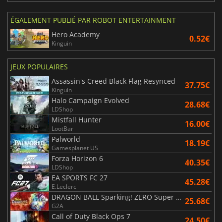
ÉGALEMENT PUBLIÉ PAR ROBOT ENTERTAINMENT
Hero Academy
0.52€
Kinguin
JEUX POPULAIRES
Assassin's Creed Black Flag Resynced
37.75€
Kinguin
Halo Campaign Evolved
28.68€
LDShop
Mistfall Hunter
16.00€
LootBar
Palworld
18.19€
Gamesplanet US
Forza Horizon 6
40.35€
LDShop
EA SPORTS FC 27
45.28€
E.Leclerc
DRAGON BALL Sparking! ZERO Super Limit Breaking NEO
25.68€
G2A
Call of Duty Black Ops 7
24.50€