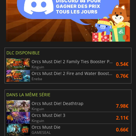
DLC DISPONIBLE
Orcs Must Die! 2 Family Ties Booster Pack
0.54€
Kinguin
Orcs Must Die! 2 Fire and Water Booster Pack
0.76€
Eneba
DANS LA MÊME SÉRIE
Orcs Must Die! Deathtrap
7.98€
Kinguin
Orcs Must Die! 3
2.11€
Kinguin
Orcs Must Die
0.66€
GAMESEAL