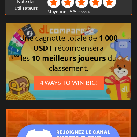
Note des
Portugais brésilien
utilisateurs
Moyenne :
5
/
5
(
5
votes)
Allemand
Polonais
Russe
Une cagnotte totale de
1 000
USDT
récompensera
les
10 meilleurs joueurs
du
classement.
4 WAYS TO WIN BIG!