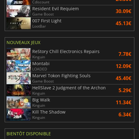
Cdiscount
Resident Evil Requiem
30.09€
Game Boost
007 First Light
45.13€
LootBar
NOUVEAUX JEUX
ReStory Chill Electronics Repairs
7.78€
Kinguin
Montabi
12.09€
LOADED
Marvel Tokon Fighting Souls
45.40€
Game Boost
HellSlave 2 Judgment of the Archon
5.29€
Kinguin
Big Walk
11.34€
Kinguin
Kill The Shadow
6.34€
Kinguin
BIENTÔT DISPONIBLE