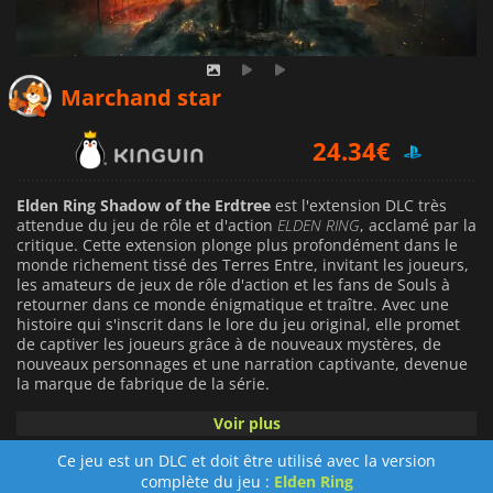
22.76
€
Marchand star
24.34
€
31.49
€
Elden Ring Shadow of the Erdtree
est l'extension DLC très
attendue du jeu de rôle et d'action
ELDEN RING
, acclamé par la
critique. Cette extension plonge plus profondément dans le
monde richement tissé des Terres Entre, invitant les joueurs,
les amateurs de jeux de rôle d'action et les fans de Souls à
retourner dans ce monde énigmatique et traître. Avec une
histoire qui s'inscrit dans le lore du jeu original, elle promet
de captiver les joueurs grâce à de nouveaux mystères, de
nouveaux personnages et une narration captivante, devenue
la marque de fabrique de la série.
Voir plus
Le gameplay d'
Elden Ring Shadow of the Erdtree
s'appuie sur
les solides fondations de son prédécesseur, offrant aux
Ce jeu est un DLC et doit être utilisé avec la version
joueurs une expérience encore plus intense grâce à des
complète du jeu :
Elden Ring
mécanismes améliorés, de nouvelles capacités, armes et