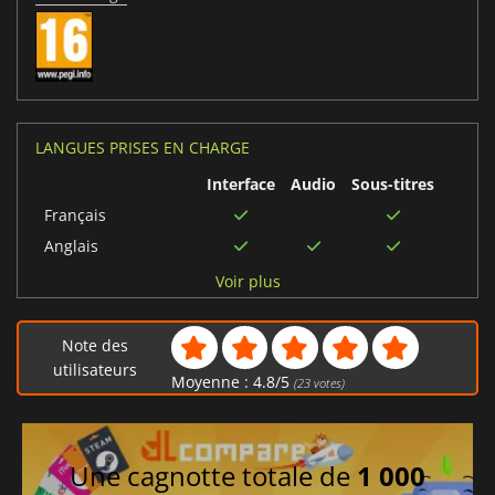
LANGUES PRISES EN CHARGE
Interface
Audio
Sous-titres
Français
Anglais
Allemand
Voir plus
Russe
Chinois traditionnel
Note des
Portugais brésilien
utilisateurs
Moyenne :
4.8
/
5
(
23
votes)
Polonais
Thaïlandais
Coréen
Une cagnotte totale de
1 000
Italien