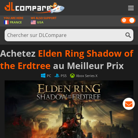
YOU ARE HERE
WE ALSO SUPPORT
Dark
JEUX
FRANCE
USA
mode
CARTES PRÉPAYÉES
LOGICIELS
Achetez
Elden Ring Shadow of
CONCOURS
the Erdtree
au Meilleur Prix
MATÉRIEL
PC
PS5
Xbox Series X
NEWS
SE CONNECTER OU S'INSCRIRE