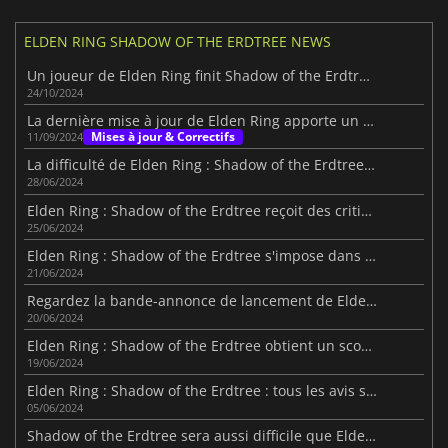
ELDEN RING SHADOW OF THE ERDTREE NEWS
Un joueur de Elden Ring finit Shadow of the Erdtree avec 1 HP
24/10/2024
La dernière mise à jour de Elden Ring apporte un équilibre et des améliorations au boss final de Shadow of the Erdtree.
Mises à jour & Correctifs
11/09/2024
La difficulté de Elden Ring : Shadow of the Erdtree sera "calibrée".
28/06/2024
Elden Ring : Shadow of the Erdtree reçoit des critiques mitigées sur Steam
25/06/2024
Elden Ring : Shadow of the Erdtree s'impose dans les charts sur Steam
21/06/2024
Regardez la bande-annonce de lancement de Elden Ring : Shadow of the Erdtree avant sa sortie
20/06/2024
Elden Ring : Shadow of the Erdtree obtient un score incroyable sur Metacritic
19/06/2024
Elden Ring : Shadow of the Erdtree : tous les avis sont positifs
05/06/2024
Shadow of the Erdtree sera aussi difficile que Elden Ring