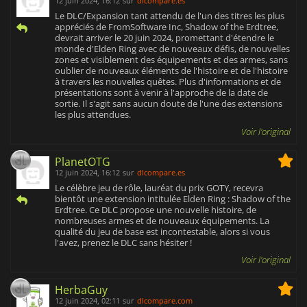
12 juin 2024, 16:12
sur
dlcompare.es
Le DLC/Expansion tant attendu de l'un des titres les plus
appréciés de FromSoftware Inc, Shadow of the Erdtree,
devrait arriver le 20 juin 2024, promettant d'étendre le
monde d'Elden Ring avec de nouveaux défis, de nouvelles
zones et visiblement des équipements et des armes, sans
oublier de nouveaux éléments de l'histoire et de l'histoire
à travers les nouvelles quêtes. Plus d'informations et de
présentations sont à venir à l'approche de la date de
sortie. Il s'agit sans aucun doute de l'une des extensions
les plus attendues.
Voir l'original
PlanetOTG
12 juin 2024, 16:12
sur
dlcompare.es
Le célèbre jeu de rôle, lauréat du prix GOTY, recevra
bientôt une extension intitulée Elden Ring : Shadow of the
Erdtree. Ce DLC propose une nouvelle histoire, de
nombreuses armes et de nouveaux équipements. La
qualité du jeu de base est incontestable, alors si vous
l'avez, prenez le DLC sans hésiter !
Voir l'original
HerbaGuy
12 juin 2024, 02:11
sur
dlcompare.com