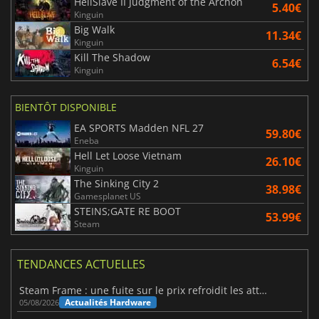
HellSlave II Judgment of the Archon
5.40€
Kinguin
Big Walk
11.34€
Kinguin
Kill The Shadow
6.54€
Kinguin
BIENTÔT DISPONIBLE
EA SPORTS Madden NFL 27
59.80€
Eneba
Hell Let Loose Vietnam
26.10€
Kinguin
The Sinking City 2
38.98€
Gamesplanet US
STEINS;GATE RE BOOT
53.99€
Steam
TENDANCES ACTUELLES
Steam Frame : une fuite sur le prix refroidit les attentes VR
Actualités Hardware
05/08/2026