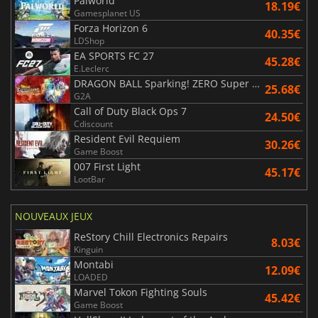
Palworld
18.19€
Gamesplanet US
Forza Horizon 6
40.35€
LDShop
EA SPORTS FC 27
45.28€
E.Leclerc
DRAGON BALL Sparking! ZERO Super Limit Breaking NEO
25.68€
G2A
Call of Duty Black Ops 7
24.50€
Cdiscount
Resident Evil Requiem
30.26€
Game Boost
007 First Light
45.17€
LootBar
NOUVEAUX JEUX
ReStory Chill Electronics Repairs
8.03€
Kinguin
Montabi
12.09€
LOADED
Marvel Tokon Fighting Souls
45.42€
Game Boost