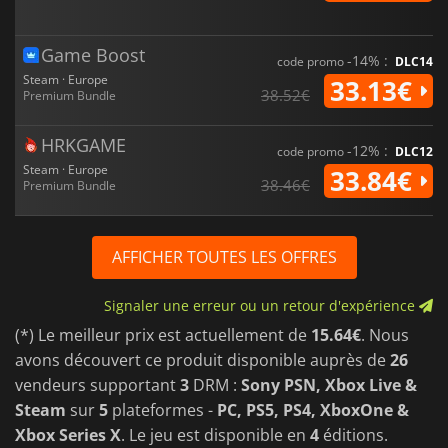
Game Boost
-14% :
code promo
DLC14
Steam · Europe
33.13€
38.52€
Premium Bundle
HRKGAME
-12% :
code promo
DLC12
Steam · Europe
33.84€
38.46€
Premium Bundle
AFFICHER TOUTES LES OFFRES
Signaler une erreur ou un retour d'expérience
(*) Le meilleur prix est actuellement de
15.64€
. Nous
avons découvert ce produit disponible auprès de
26
vendeurs supportant
3
DRM :
Sony PSN, Xbox Live &
Steam
sur
5
plateformes -
PC, PS5, PS4, XboxOne &
Xbox Series X
. Le jeu est disponible en
4
éditions.