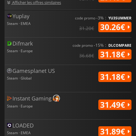
Afficher les offres similaires
Yuplay
-3% :
code promo
YU3SUMMER
Steam · EMEA
30.26€
31.20€
Difmark
-15% :
code promo
DLCOMPARE
Steam · Europe
31.18€
36.68€
Gamesplanet US
31.18€
Steam · Global
Instant Gaming
31.49€
Steam · Europe
LOADED
31.89€
Steam · EMEA