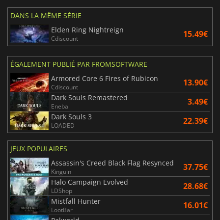
DANS LA MÊME SÉRIE
Elden Ring Nightreign
15.49€
Cdiscount
ÉGALEMENT PUBLIÉ PAR FROMSOFTWARE
Armored Core 6 Fires of Rubicon
13.90€
Cdiscount
Dark Souls Remastered
3.49€
Eneba
Dark Souls 3
22.39€
LOADED
JEUX POPULAIRES
Assassin's Creed Black Flag Resynced
37.75€
Kinguin
Halo Campaign Evolved
28.68€
LDShop
Mistfall Hunter
16.01€
LootBar