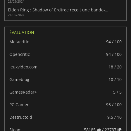
28/05/2024
Elden Ring : Shadow of Erdtree reçoit une bande-annonce épique
21/05/2024
ÉVALUATION
Metacritic
94 / 100
Opencritic
94 / 100
Jeuxvideo.com
18 / 20
Gameblog
10 / 10
GamesRadar+
5 / 5
PC Gamer
95 / 100
Destructoid
9.5 / 10
Steam
58185
/ 23737