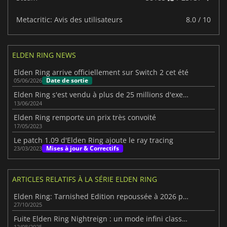
Metacritic: Avis des utilisateurs
8.0 / 10
ELDEN RING NEWS
Elden Ring arrive officiellement sur Switch 2 cet été
Date de sortie
05/06/2026
Elden Ring s'est vendu à plus de 25 millions d'exemplaires dans le monde.
13/06/2024
Elden Ring remporte un prix très convoité
17/05/2023
Le patch 1.09 d'Elden Ring ajoute le ray tracing
Mises à jour & Correctifs
23/03/2023
ARTICLES RELATIFS À LA SÉRIE ELDEN RING
Elden Ring: Tarnished Edition repoussée à 2026 pour optimisation
27/10/2025
Fuite Elden Ring Nightreign : un mode infini classé se dévoile
12/08/2025