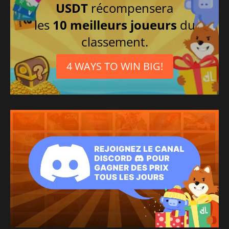
USDT
récompensera
Chinois simplifié
les
10 meilleurs joueurs
du
Espagnol
classement.
Japonais
4 WAYS TO WIN BIG!