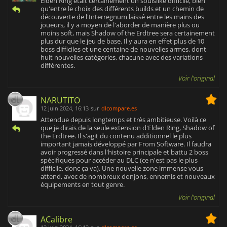
Elden Ring était certainement un soulslike difficile, bien
qu'entre le choix des différents builds et un chemin de
découverte de l'Interregnum laissé entre les mains des
joueurs, il y a moyen de l'aborder de manière plus ou
moins soft, mais Shadow of the Erdtree sera certainement
plus dur que le jeu de base. Il y aura en effet plus de 10
boss difficiles et une centaine de nouvelles armes, dont
huit nouvelles catégories, chacune avec des variations
différentes.
Voir l'original
NARUTITO
12 juin 2024, 16:13
sur
dlcompare.es
Attendue depuis longtemps et très ambitieuse. Voilà ce
que je dirais de la seule extension d'Elden Ring, Shadow of
the Erdtree. Il s'agit du contenu additionnel le plus
important jamais développé par From Software. Il faudra
avoir progressé dans l'histoire principale et battu 2 boss
spécifiques pour accéder au DLC (ce n'est pas le plus
difficile, donc ça va). Une nouvelle zone immense vous
attend, avec de nombreux donjons, ennemis et nouveaux
équipements en tout genre.
Voir l'original
ACalibre