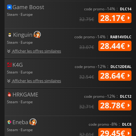
Game Boost
-14% :
code promo
DLC14
Steam · Europe
28.17€
32.75€
Kinguin
-14% :
code promo
RAB14VDLC
Steam · Europe
28.44€
33.07€
Afficher les offres similaires
K4G
-12% :
code promo
DLC12DEAL
Steam · Europe
28.64€
32.54€
Afficher les offres similaires
HRKGAME
-12% :
code promo
DLC12
Steam · Europe
28.78€
32.71€
Eneba
-8% :
code promo
DLC8
Steam · Europe
29.45€
32.01€