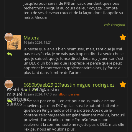
jusqu'ici pour servir de PNJ amicaux pendant que nous
recherchons Miqulla au cours de leur voyage. Compte
tenu de ses cheveux roux et de la façon dont il appelle sa
mère, Messm
Voir l'original
Matera
16 juin 2024, 18:21
Je pense que je vais bien m'amuser, mais, tant que je n'ai
pas essayé cela, je ne vais pas trop en dire. La seule chose
que je sais est que je fonce direct dedans y jouer, car c'est
un DLC d'un bon jeu que j'apprécie. Je pense que je peux
apprécier le contenant supplémentaire alors, j'y fonce à
plus tard dans l'ombre de l'arbre.
6650b9aeb29f2@austin miguel rodriguez
santos
15 juin 2024, 17:13
sur
dlcompare.es
Je ne sais pas ce qu'il en est pour vous, mais je ne me
souviens pas d'un DLC qui ait suscité autant d'attentes
que Elden Ring Shadow of the Erdtree. Alors que le
contenu téléchargeable est généralement mal vu, lorsqu'il
provient d'un studio comme FromSoftware, non
seulement la communauté ne rejette pas le DLC, mais elle
l'exige ; nous en voulons plus.