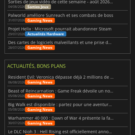
Sorties de jeux vidéo de cette semaine - août 2026 (semaine 32)
Sorties Jeux
04/08/2026
Palworld améliore Sunreach et ses combats de boss
Gaming News
31/07/2026
Projet Helix : Microsoft pourrait abandonner Steam
Actualités Hardware
29/07/2026
Des cartes de logiciels malveillants et une prise de contrôle de Discord ont touché Meccha Chameleon
Gaming News
28/07/2026
ACTUALITÉS, BONS PLANS
Resident Evil: Veronica dépasse déjà 2 millions de wishlists
Gaming News
06/08/2026
Beast of Reincarnation : Game Freak dévoile un nouveau pari
Gaming News
05/08/2026
Big Walk est disponible : partez pour une aventure entre amis
Gaming News
05/08/2026
Warhammer 40 000 : Dawn of War 4 présente la faction des Nécrons
Gaming News
30/07/2026
Le DLC Nioh 3 : Hell Rising est officiellement annoncé