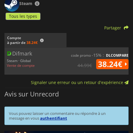
Steam
Tous les types
Partager
Compte
à partir de
38.24€
Difmark
-15% :
code promo
DLCOMPARE
Steam · Global
38.24€
44.99€
Vente de compte
Signaler une erreur ou un retour d'expérience
Avis sur Unrecord
Vous pouvez laisser un commentaire ou répondre à un
message en vous
authentifiant