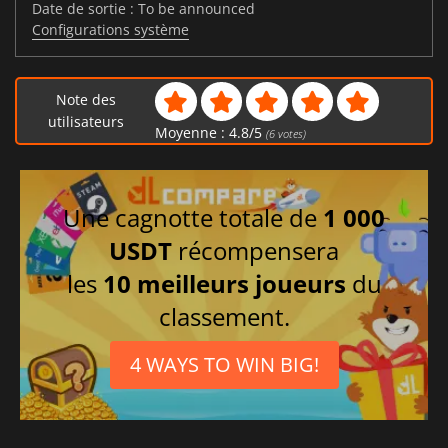
Date de sortie : To be announced
Configurations système
Note des
utilisateurs
Moyenne :
4.8
/
5
(
6
votes)
Une cagnotte totale de
1 000
USDT
récompensera
les
10 meilleurs joueurs
du
classement.
4 WAYS TO WIN BIG!