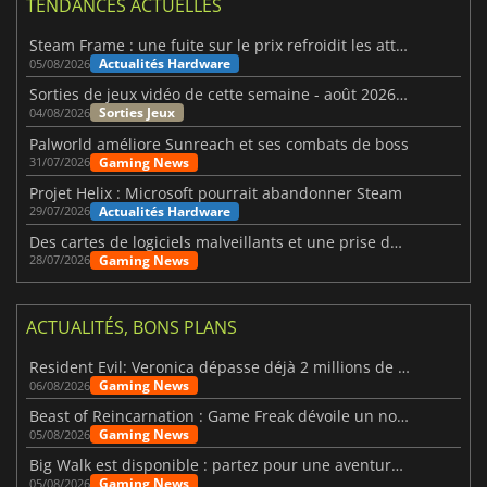
TENDANCES ACTUELLES
Steam Frame : une fuite sur le prix refroidit les attentes VR
Actualités Hardware
05/08/2026
Sorties de jeux vidéo de cette semaine - août 2026 (semaine 32)
Sorties Jeux
04/08/2026
Palworld améliore Sunreach et ses combats de boss
Gaming News
31/07/2026
Projet Helix : Microsoft pourrait abandonner Steam
Actualités Hardware
29/07/2026
Des cartes de logiciels malveillants et une prise de contrôle de Discord ont touché Meccha Chameleon
Gaming News
28/07/2026
ACTUALITÉS, BONS PLANS
Resident Evil: Veronica dépasse déjà 2 millions de wishlists
Gaming News
06/08/2026
Beast of Reincarnation : Game Freak dévoile un nouveau pari
Gaming News
05/08/2026
Big Walk est disponible : partez pour une aventure entre amis
Gaming News
05/08/2026