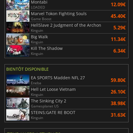
Montabi
12.09€
LOADED
Marvel Tokon Fighting Souls
45.40€
Game Boost
HellSlave 2 Judgment of the Archon
5.29€
Kinguin
Big Walk
11.34€
Kinguin
Kill The Shadow
6.34€
Kinguin
BIENTÔT DISPONIBLE
EA SPORTS Madden NFL 27
59.80€
Eneba
Hell Let Loose Vietnam
26.10€
Kinguin
The Sinking City 2
38.98€
Gamesplanet US
STEINS;GATE RE BOOT
31.63€
Kinguin