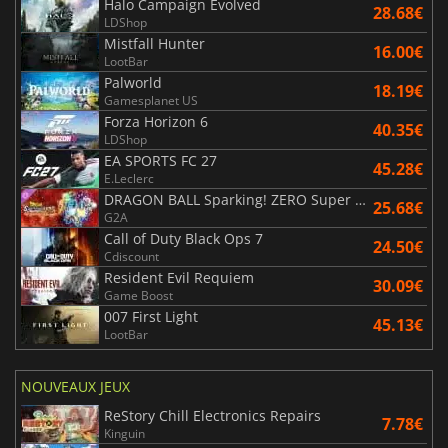
Halo Campaign Evolved
28.68€
LDShop
Mistfall Hunter
16.00€
LootBar
Palworld
18.19€
Gamesplanet US
Forza Horizon 6
40.35€
LDShop
EA SPORTS FC 27
45.28€
E.Leclerc
DRAGON BALL Sparking! ZERO Super Limit Breaking NEO
25.68€
G2A
Call of Duty Black Ops 7
24.50€
Cdiscount
Resident Evil Requiem
30.09€
Game Boost
007 First Light
45.13€
LootBar
NOUVEAUX JEUX
ReStory Chill Electronics Repairs
7.78€
Kinguin