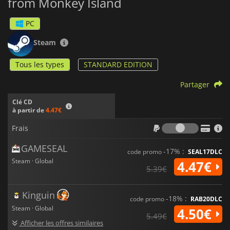
from Monkey Island
PC
Steam
Tous les types
STANDARD EDITION
Partager
Clé CD
à partir de
4.47€
Frais
Frais
GAMESEAL
-17% :
code promo
SEAL17DLC
Steam · Global
4.47€
5.39€
Kinguin
-18% :
code promo
RAB20DLC
Steam · Global
4.50€
5.49€
Afficher les offres similaires