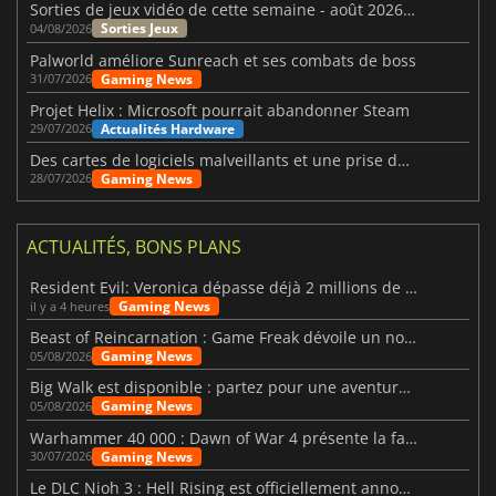
Sorties de jeux vidéo de cette semaine - août 2026 (semaine 32)
Sorties Jeux
04/08/2026
Palworld améliore Sunreach et ses combats de boss
Gaming News
31/07/2026
Projet Helix : Microsoft pourrait abandonner Steam
Actualités Hardware
29/07/2026
Des cartes de logiciels malveillants et une prise de contrôle de Discord ont touché Meccha Chameleon
Gaming News
28/07/2026
ACTUALITÉS, BONS PLANS
Resident Evil: Veronica dépasse déjà 2 millions de wishlists
Gaming News
il y a 4 heures
Beast of Reincarnation : Game Freak dévoile un nouveau pari
Gaming News
05/08/2026
Big Walk est disponible : partez pour une aventure entre amis
Gaming News
05/08/2026
Warhammer 40 000 : Dawn of War 4 présente la faction des Nécrons
Gaming News
30/07/2026
Le DLC Nioh 3 : Hell Rising est officiellement annoncé