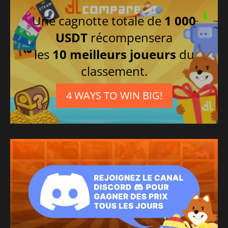
Une cagnotte totale de
1 000
USDT
récompensera
les
10 meilleurs joueurs
du
classement.
4 WAYS TO WIN BIG!