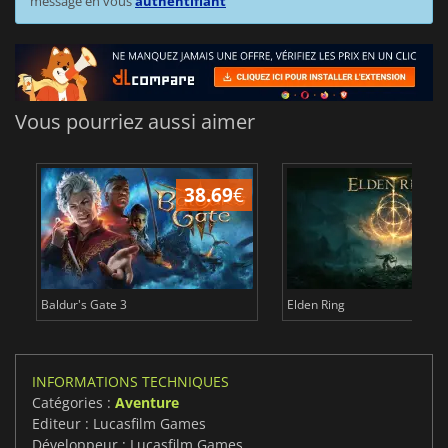
message en vous
authentifiant
Vous pourriez aussi aimer
38.69
€
1
Baldur's Gate 3
Elden Ring
INFORMATIONS TECHNIQUES
Catégories :
Aventure
Editeur : Lucasfilm Games
Développeur : Lucasfilm Games