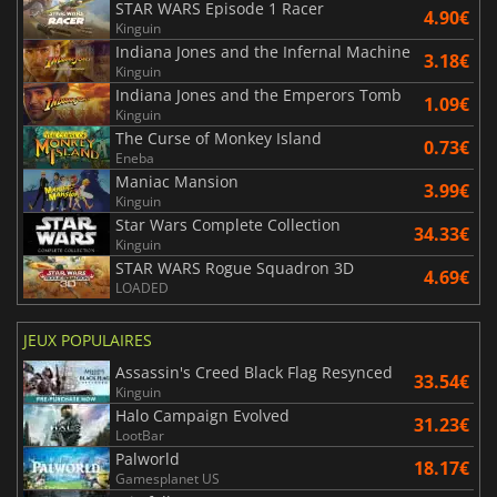
STAR WARS Episode 1 Racer
4.90€
Kinguin
Indiana Jones and the Infernal Machine
3.18€
Kinguin
Indiana Jones and the Emperors Tomb
1.09€
Kinguin
The Curse of Monkey Island
0.73€
Eneba
Maniac Mansion
3.99€
Kinguin
Star Wars Complete Collection
34.33€
Kinguin
STAR WARS Rogue Squadron 3D
4.69€
LOADED
JEUX POPULAIRES
Assassin's Creed Black Flag Resynced
33.54€
Kinguin
Halo Campaign Evolved
31.23€
LootBar
Palworld
18.17€
Gamesplanet US