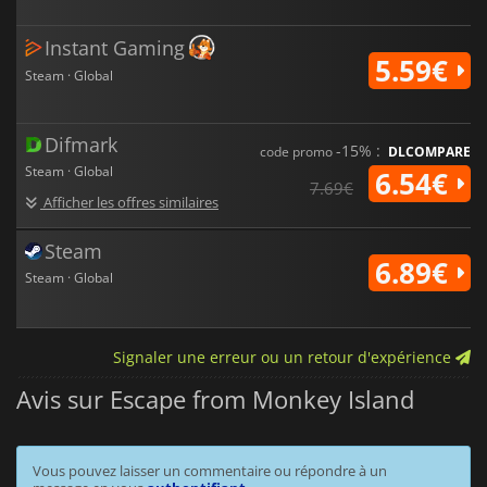
Instant Gaming
5.59€
Steam · Global
Difmark
-15% :
code promo
DLCOMPARE
Steam · Global
6.54€
7.69€
Afficher les offres similaires
Steam
6.89€
Steam · Global
Signaler une erreur ou un retour d'expérience
Avis sur Escape from Monkey Island
Vous pouvez laisser un commentaire ou répondre à un