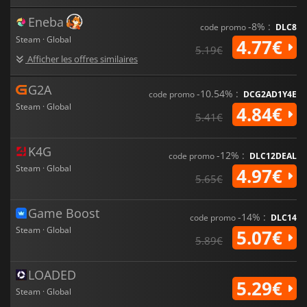
Eneba
-8% :
code promo
DLC8
Steam · Global
4.77€
5.19€
Afficher les offres similaires
G2A
-10.54% :
code promo
DCG2AD1Y4E
Steam · Global
4.84€
5.41€
K4G
-12% :
code promo
DLC12DEAL
Steam · Global
4.97€
5.65€
Game Boost
-14% :
code promo
DLC14
Steam · Global
5.07€
5.89€
LOADED
5.29€
Steam · Global