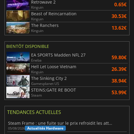
Retrowave 2
0.65€
Kinguin
Beast of Reincarnation
30.53€
Kinguin
The Ranchers
13.62€
Kinguin
BIENTÔT DISPONIBLE
EA SPORTS Madden NFL 27
59.80€
Eneba
Hell Let Loose Vietnam
26.39€
Kinguin
The Sinking City 2
38.94€
Gamesplanet US
STEINS;GATE RE BOOT
53.99€
Steam
TENDANCES ACTUELLES
Steam Frame : une fuite sur le prix refroidit les attentes VR
Actualités Hardware
05/08/2026