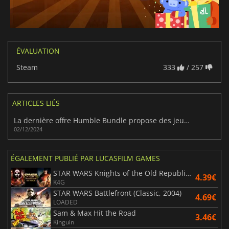
ÉVALUATION
Steam
333
/ 257
ARTICLES LIÉS
La dernière offre Humble Bundle propose des jeux Disney classiques pour moins d'un euro l'unité
02/12/2024
ÉGALEMENT PUBLIÉ PAR LUCASFILM GAMES
STAR WARS Knights of the Old Republic Bundle
4.39€
K4G
STAR WARS Battlefront (Classic, 2004)
4.69€
LOADED
Sam & Max Hit the Road
3.46€
Kinguin