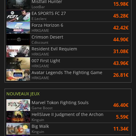
Mistfall Hunter
15.98€
LootBar
EA SPORTS FC 27
45.28€
E.Leclerc
Forza Horizon 6
42.42€
HRKGAME
Crimson Desert
44.90€
Cdiscount
Resident Evil Requiem
31.08€
HRKGAME
007 First Light
43.96€
HRKGAME
Avatar Legends The Fighting Game
26.81€
HRKGAME
NOUVEAUX JEUX
Marvel Tokon Fighting Souls
46.40€
Game Boost
HellSlave II Judgment of the Archon
5.59€
Kinguin
Big Walk
11.34€
Kinguin