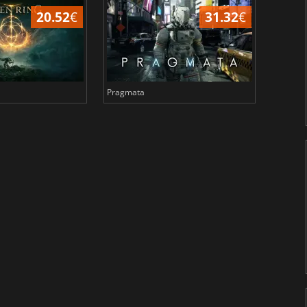
20.52
€
31.32
€
Pragmata
Total 