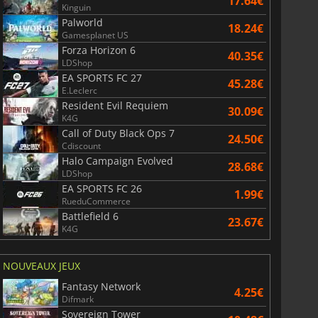
17.64€
Kinguin
Palworld
18.24€
Gamesplanet US
Forza Horizon 6
40.35€
LDShop
EA SPORTS FC 27
45.28€
E.Leclerc
Resident Evil Requiem
30.09€
K4G
Call of Duty Black Ops 7
24.50€
Cdiscount
Halo Campaign Evolved
28.68€
LDShop
EA SPORTS FC 26
1.99€
RueduCommerce
Battlefield 6
23.67€
K4G
NOUVEAUX JEUX
Fantasy Network
4.25€
Difmark
Sovereign Tower