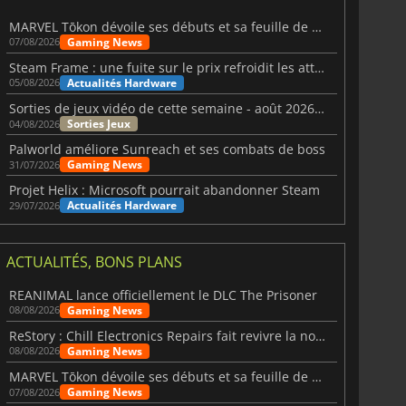
MARVEL Tōkon dévoile ses débuts et sa feuille de route
Gaming News
07/08/2026
Steam Frame : une fuite sur le prix refroidit les attentes VR
Actualités Hardware
05/08/2026
Sorties de jeux vidéo de cette semaine - août 2026 (semaine 32)
Sorties Jeux
04/08/2026
Palworld améliore Sunreach et ses combats de boss
Gaming News
31/07/2026
Projet Helix : Microsoft pourrait abandonner Steam
Actualités Hardware
29/07/2026
ACTUALITÉS, BONS PLANS
REANIMAL lance officiellement le DLC The Prisoner
Gaming News
08/08/2026
ReStory : Chill Electronics Repairs fait revivre la nostalgie des années 2000
Gaming News
08/08/2026
MARVEL Tōkon dévoile ses débuts et sa feuille de route
Gaming News
07/08/2026