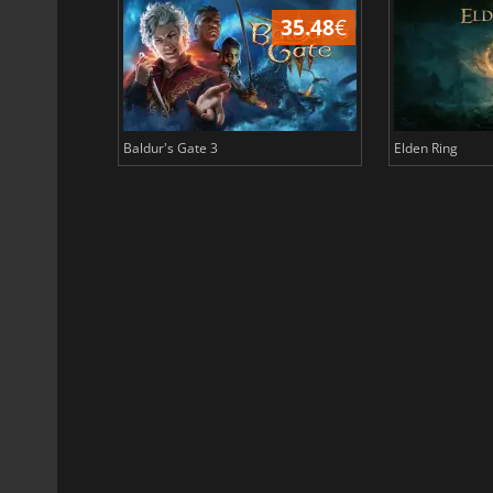
45.05
€
35.48
€
Baldur's Gate 3
Elden Ring