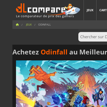
JEUX
CART
Le comparateur de prix des gamers
JEUX
ODINFALL
Achetez
Odinfall
au Meilleur