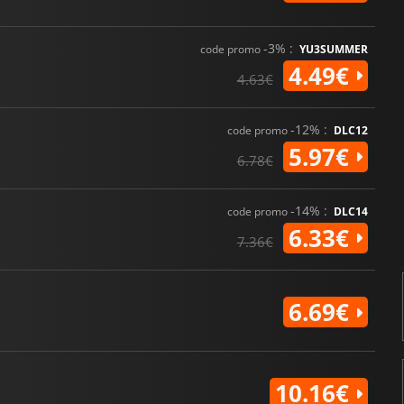
-3% :
code promo
YU3SUMMER
4.49€
4.63€
-12% :
code promo
DLC12
5.97€
6.78€
-14% :
code promo
DLC14
6.33€
7.36€
6.69€
10.16€