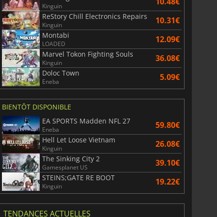
10.48€
Kinguin
6.75
€
15.86
€
ReStory Chill Electronics Repairs
10.31€
Kinguin
Montabi
12.09€
LOADED
Marvel Tokon Fighting Souls
36.08€
Kinguin
War WARHAMMER 3
Lies Of P
Doloc Town
5.09€
Eneba
BIENTÔT DISPONIBLE
EA SPORTS Madden NFL 27
59.80€
Eneba
Hell Let Loose Vietnam
26.08€
Kinguin
The Sinking City 2
39.10€
Gamesplanet US
STEINS;GATE RE BOOT
19.22€
Kinguin
TENDANCES ACTUELLES