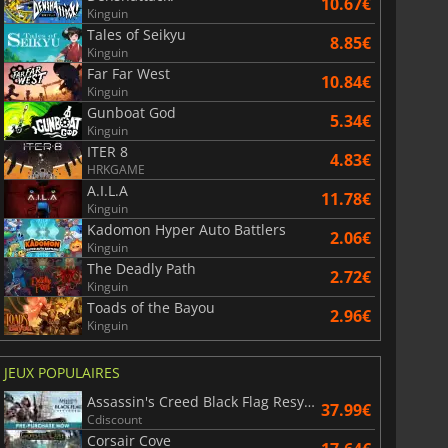
10.67€
Kinguin
Tales of Seikyu
8.85€
Kinguin
Far Far West
10.84€
Kinguin
Gunboat God
5.34€
Kinguin
ITER 8
4.83€
HRKGAME
A.I.L.A
11.78€
Kinguin
Kadomon Hyper Auto Battlers
2.06€
Kinguin
The Deadly Path
2.72€
Kinguin
Toads of the Bayou
2.96€
Kinguin
JEUX POPULAIRES
Assassin's Creed Black Flag Resynced
37.99€
Cdiscount
Corsair Cove