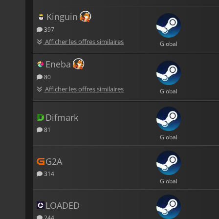
Kinguin
397
Afficher les offres similaires
Global
Eneba
80
Afficher les offres similaires
Global
Difmark
81
Global
G2A
314
Global
LOADED
244