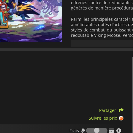
effrénés contre de redoutables
générés de manière procédurale
Parmi les principales caractér
améliorables dotés d'arbres de
styles de combat, du puissant C
redoutable Viking Moose. Pers
créative, qu'il s'agisse d'un m
d'une arbalète qui gèle les en
Affrontez des boss imposants t
l
survivant à des hordes implaca
accumulez de la puissance de f
votre liberté. Dans
Odinfall
, ch
équipez-vous et préparez-vous 
Partager
Suivre les prix
Frais
Frais