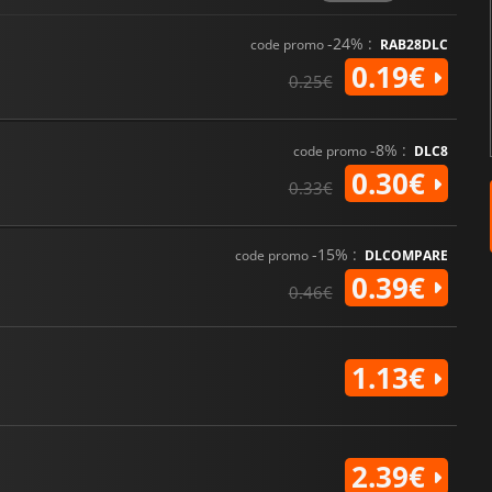
-24% :
code promo
RAB28DLC
0.19€
0.25€
-8% :
code promo
DLC8
0.30€
0.33€
-15% :
code promo
DLCOMPARE
0.39€
0.46€
1.13€
2.39€