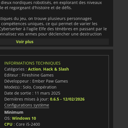
 dieux nordiques robotisés, en explorant des niveaux
 et regorgeant d'histoire et de défis.
istiques du jeu, on trouve plusieurs personnages
 compétences uniques, ce qui permet de varier les
yberserker à l'agile Elfe des ténèbres en passant par le
onnalisez vos armes pour déclencher une destruction
inigun qui tire des balles acides à tête chercheuse ou
Voir plus
nemis.
els que des géants de glace et d'anciens Vikings tout en
bles dans l'arène. Améliorez votre personnage,
INFORMATIONS TECHNIQUES
eu et affinez vos compétences afin de vous battre pour
Catégories :
Action
,
Hack & Slash
aque défaite offre de nouvelles opportunités, alors
Editeur : Fireshine Games
à vivre une aventure épique !
Développeur : Ember Paw Games
Mode(s) : Solo, Coopération
Date de sortie : 11 mars 2025
Dernières mises à jour:
0.6.5 - 12/02/2026
Configurations système
Minimum
OS:
Windows 10
CPU
: Core i5-2400