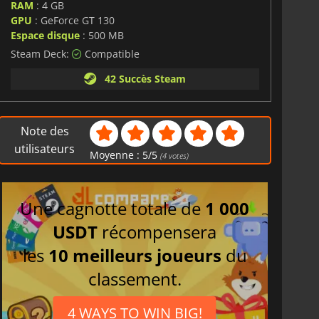
RAM
: 4 GB
GPU
: GeForce GT 130
Espace disque
: 500 MB
Steam Deck:
Compatible
42 Succès Steam
Note des
utilisateurs
Moyenne :
5
/
5
(
4
votes)
Une cagnotte totale de
1 000
USDT
récompensera
les
10 meilleurs joueurs
du
classement.
4 WAYS TO WIN BIG!