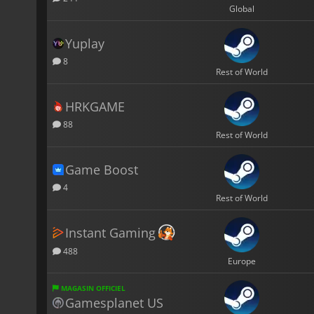
Global
Yuplay
8
Rest of World
HRKGAME
88
Rest of World
Game Boost
4
Rest of World
Instant Gaming
488
Europe
MAGASIN OFFICIEL
Gamesplanet US