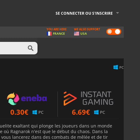
SE CONNECTER OU S'INSCRIRE
YOU ARE HERE
WE ALSO SUPPORT
Dark
FRANCE
USA
mode
PC
0.30
€
6.69
€
PC
PC
guelite exaltant qui plonge les joueurs dans un monde
ue où Ragnarok n'est que le début du chaos. Dans la
s vous lancerez dans des combats de mêlée et de tir