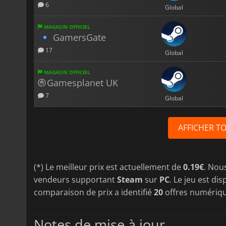
6
Global
MAGASIN OFFICIEL
GamersGate
17
Global
MAGASIN OFFICIEL
Gamesplanet UK
7
Global
AFFICHER T
(*) Le meilleur prix est actuellement de
0.19€
. Nou
vendeurs supportant
Steam
sur
PC
. Le jeu est di
comparaison de prix a identifié
20
offres numériq
Notes de mise à jour