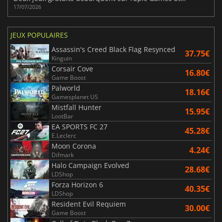
17/07/2026
JEUX POPULAIRES
Assassin's Creed Black Flag Resynced
37.75€
Kinguin
Corsair Cove
16.80€
Game Boost
Palworld
18.16€
Gamesplanet US
Mistfall Hunter
15.95€
LootBar
EA SPORTS FC 27
45.28€
E.Leclerc
Moon Corona
4.24€
Difmark
Halo Campaign Evolved
28.68€
LDShop
Forza Horizon 6
40.35€
LDShop
Resident Evil Requiem
30.00€
Game Boost