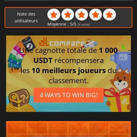
Note des
utilisateurs
Moyenne :
5
/
5
(
4
votes)
Une cagnotte totale de
1 000
USDT
récompensera
les
10 meilleurs joueurs
du
classement.
4 WAYS TO WIN BIG!