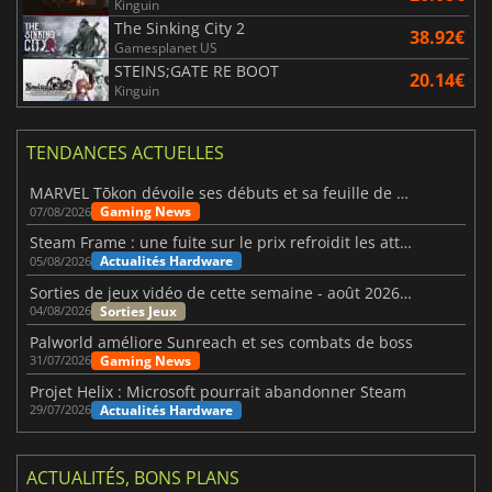
Kinguin
The Sinking City 2
38.92€
Gamesplanet US
STEINS;GATE RE BOOT
20.14€
Kinguin
TENDANCES ACTUELLES
MARVEL Tōkon dévoile ses débuts et sa feuille de route
Gaming News
07/08/2026
Steam Frame : une fuite sur le prix refroidit les attentes VR
Actualités Hardware
05/08/2026
Sorties de jeux vidéo de cette semaine - août 2026 (semaine 32)
Sorties Jeux
04/08/2026
Palworld améliore Sunreach et ses combats de boss
Gaming News
31/07/2026
Projet Helix : Microsoft pourrait abandonner Steam
Actualités Hardware
29/07/2026
ACTUALITÉS, BONS PLANS