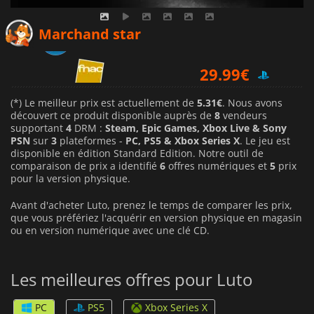
19.99
€
Marchand star
29.99
€
29.99
€
(*) Le meilleur prix est actuellement de
5.31€
. Nous avons
découvert ce produit disponible auprès de
8
vendeurs
supportant
4
DRM :
Steam, Epic Games, Xbox Live & Sony
PSN
sur
3
plateformes -
PC, PS5 & Xbox Series X
. Le jeu est
disponible en édition Standard Edition. Notre outil de
comparaison de prix a identifié
6
offres numériques et
5
prix
pour la version physique.
Avant d'acheter Luto, prenez le temps de comparer les prix,
que vous préfériez l'acquérir en version physique en magasin
ou en version numérique avec une clé CD.
Les meilleures offres pour Luto
PC
PS5
Xbox Series X