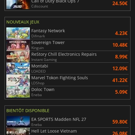
Call of Duty Black Ops 7
24.50€
Cdiscount
NOUVEAUX JEUX
Fantasy Network
4.23€
Difmark
Sovereign Tower
10.48€
Kinguin
ReStory Chill Electronics Repairs
8.99€
Instant Gaming
Montabi
12.09€
LOADED
Marvel Tokon Fighting Souls
41.22€
LDShop
Doloc Town
5.09€
Eneba
BIENTÔT DISPONIBLE
EA SPORTS Madden NFL 27
59.80€
Eneba
Hell Let Loose Vietnam
26.08€