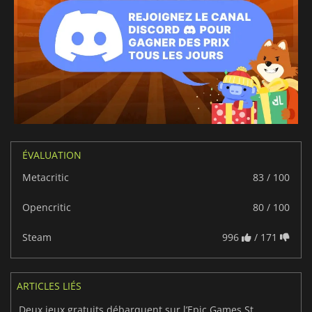
ÉVALUATION
Metacritic
83 / 100
Opencritic
80 / 100
Steam
996
/ 171
ARTICLES LIÉS
Deux jeux gratuits débarquent sur l’Epic Games Store