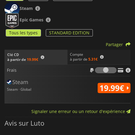
Steam
Epic Games
Tous les types
STANDARD EDITION
Partager
Compte
Clé CD
à partir de
5.31€
à partir de
19.99€
Frais
Frais
Steam
19.99€
Steam · Global
Signaler une erreur ou un retour d'expérience
Avis sur Luto