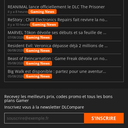
REANIMAL lance officiellement le DLC The Prisoner
Gaming News
il y a 8 heures
ReStory : Chill Electronics Repairs fait revivre la nostalgie des années 2000
Gaming News
il y a 10 heures
MARVEL Tōkon dévoile ses débuts et sa feuille de route
Gaming News
07/08/2026
Resident Evil: Veronica dépasse déjà 2 millions de wishlists
Gaming News
06/08/2026
Beast of Reincarnation : Game Freak dévoile un nouveau pari
Gaming News
05/08/2026
Big Walk est disponible : partez pour une aventure entre amis
Gaming News
05/08/2026
Recevez les meilleurs prix, codes promo et tous les bons
plans Gamer
Inscrivez vous à la newsletter DLCompare