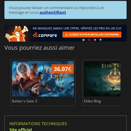
Vous pouvez laisser un commentaire ou répondre à un
message en vous
authentifiant
Vous pourriez aussi aimer
36.07
€
2
Baldur's Gate 3
Elden Ring
INFORMATIONS TECHNIQUES
Site officiel