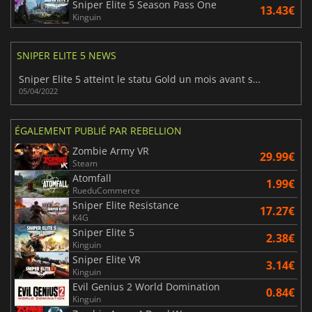
Sniper Elite 5 Season Pass One
13.43€
Kinguin
SNIPER ELITE 5 NEWS
Sniper Elite 5 atteint le statu Gold un mois avant sa sortie
05/04/2022
ÉGALEMENT PUBLIÉ PAR REBELLION
Zombie Army VR
29.99€
Steam
Atomfall
1.99€
RueduCommerce
Sniper Elite Resistance
17.27€
K4G
Sniper Elite 5
2.38€
Kinguin
Sniper Elite VR
3.14€
Kinguin
Evil Genius 2 World Domination
0.84€
Kinguin