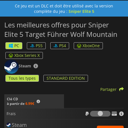
Ce jeu est un DLC et doit être utilisé avec la version
complète du jeu :
Sniper Elite 5
Les meilleures offres pour Sniper
Elite 5 Target Führer Wolf Mountain
PC
PS5
PS4
XboxOne
Xbox Series X
Steam
Tous les types
STANDARD EDITION
Partager
Clé CD
à partir de
6.99€
Frais
Frais
Steam