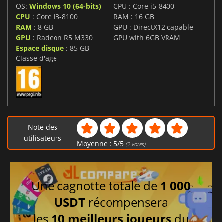
OS:
Windows 10 (64-bits)
CPU : Core i5-8400
CPU
: Core i3-8100
RAM : 16 GB
RAM
: 8 GB
GPU : DirectX12 capable
GPU
: Radeon R5 M330
GPU with 6GB VRAM
Espace disque
: 85 GB
Classe d'âge
Note des
utilisateurs
Moyenne :
5
/
5
(
2
votes)
Une cagnotte totale de
1 000
USDT
récompensera
les
10 meilleurs joueurs
du