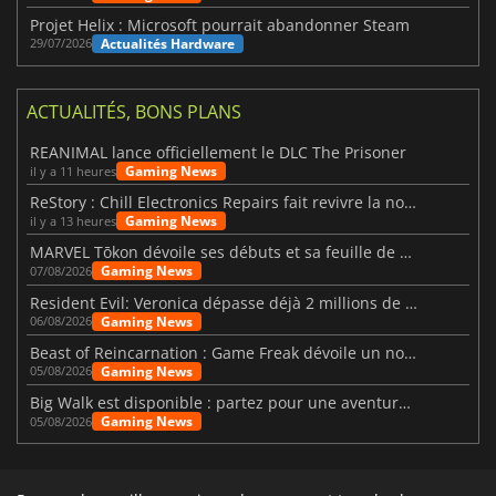
Projet Helix : Microsoft pourrait abandonner Steam
Actualités Hardware
29/07/2026
ACTUALITÉS, BONS PLANS
REANIMAL lance officiellement le DLC The Prisoner
Gaming News
il y a 11 heures
ReStory : Chill Electronics Repairs fait revivre la nostalgie des années 2000
Gaming News
il y a 13 heures
MARVEL Tōkon dévoile ses débuts et sa feuille de route
Gaming News
07/08/2026
Resident Evil: Veronica dépasse déjà 2 millions de wishlists
Gaming News
06/08/2026
Beast of Reincarnation : Game Freak dévoile un nouveau pari
Gaming News
05/08/2026
Big Walk est disponible : partez pour une aventure entre amis
Gaming News
05/08/2026