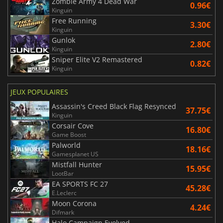
Zombie Army 4 Dead War
0.96€
Kinguin
Free Running
3.30€
Kinguin
Gunlok
2.80€
Kinguin
Sniper Elite V2 Remastered
0.82€
Kinguin
JEUX POPULAIRES
Assassin's Creed Black Flag Resynced
37.75€
Kinguin
Corsair Cove
16.80€
Game Boost
Palworld
18.16€
Gamesplanet US
Mistfall Hunter
15.95€
LootBar
EA SPORTS FC 27
45.28€
E.Leclerc
Moon Corona
4.24€
Difmark
Halo Campaign Evolved