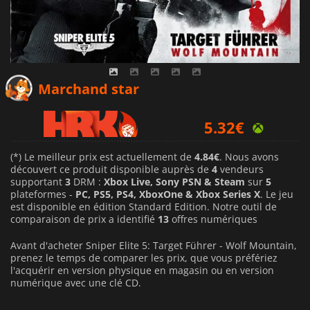
4.84
€
Marchand star
5.32
€
6.99
€
(*) Le meilleur prix est actuellement de
4.84€
. Nous avons
découvert ce produit disponible auprès de
4
vendeurs
supportant
3
DRM :
Xbox Live, Sony PSN & Steam
sur
5
plateformes -
PC, PS5, PS4, XboxOne & Xbox Series X
. Le jeu
est disponible en édition Standard Edition. Notre outil de
comparaison de prix a identifié
13
offres numériques
Avant d'acheter Sniper Elite 5: Target Führer - Wolf Mountain,
prenez le temps de comparer les prix, que vous préfériez
l'acquérir en version physique en magasin ou en version
numérique avec une clé CD.