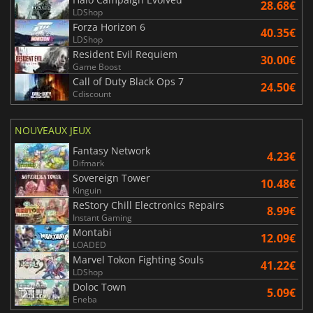
28.68€
LDShop
Forza Horizon 6
40.35€
LDShop
Resident Evil Requiem
30.00€
Game Boost
Call of Duty Black Ops 7
24.50€
Cdiscount
NOUVEAUX JEUX
Fantasy Network
4.23€
Difmark
Sovereign Tower
10.48€
Kinguin
ReStory Chill Electronics Repairs
8.99€
Instant Gaming
Montabi
12.09€
LOADED
Marvel Tokon Fighting Souls
41.22€
LDShop
Doloc Town
5.09€
Eneba