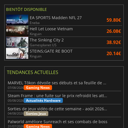
BIENTÔT DISPONIBLE
EA SPORTS Madden NFL 27
59.80€
Eneba
Hell Let Loose Vietnam
26.08€
Kinguin
The Sinking City 2
38.92€
Gamesplanet US
STEINS;GATE RE BOOT
20.14€
Kinguin
TENDANCES ACTUELLES
MARVEL Tōkon dévoile ses débuts et sa feuille de route
Gaming News
07/08/2026
Steam Frame : une fuite sur le prix refroidit les attentes VR
Actualités Hardware
05/08/2026
Sorties de jeux vidéo de cette semaine - août 2026 (semaine 32)
Sorties Jeux
04/08/2026
Palworld améliore Sunreach et ses combats de boss
Gaming News
31/07/2026