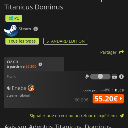
Titanicus Dominus
PC
Steam
Tous les types
STANDARD EDITION
Partager
Clé CD
à partir de
55.20€
Frais
Frais
Eneba
-8% :
code promo
DLC8
Steam · Global
55.20€
60.00€
Signaler une erreur ou un retour d'expérience
Avis sur Adeptus Titanicus: Dominus