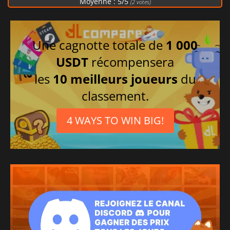
Moyenne :
5
/
5
(
2
votes)
Une cagnotte totale de
1 000
USDT
récompensera
les
10 meilleurs joueurs
du
classement.
4 WAYS TO WIN BIG!