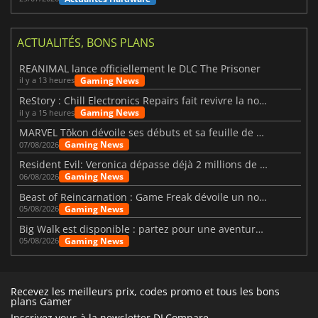
ACTUALITÉS, BONS PLANS
REANIMAL lance officiellement le DLC The Prisoner
Gaming News
il y a 13 heures
ReStory : Chill Electronics Repairs fait revivre la nostalgie des années 2000
Gaming News
il y a 15 heures
MARVEL Tōkon dévoile ses débuts et sa feuille de route
Gaming News
07/08/2026
Resident Evil: Veronica dépasse déjà 2 millions de wishlists
Gaming News
06/08/2026
Beast of Reincarnation : Game Freak dévoile un nouveau pari
Gaming News
05/08/2026
Big Walk est disponible : partez pour une aventure entre amis
Gaming News
05/08/2026
Recevez les meilleurs prix, codes promo et tous les bons
plans Gamer
Inscrivez vous à la newsletter DLCompare