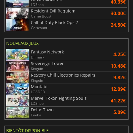
40.35€
LDShop
Resident Evil Requiem
30.00€
Game Boost
Call of Duty Black Ops 7
24.50€
Cdiscount
NOUVEAUX JEUX
Fantasy Network
4.25€
Difmark
Sovereign Tower
10.48€
Kinguin
ReStory Chill Electronics Repairs
9.82€
Kinguin
Montabi
12.09€
LOADED
Marvel Tokon Fighting Souls
41.22€
LDShop
Doloc Town
5.09€
Eneba
BIENTÔT DISPONIBLE