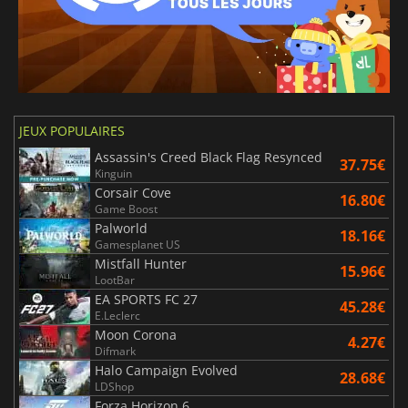
JEUX POPULAIRES
Assassin's Creed Black Flag Resynced
37.75€
Kinguin
Corsair Cove
16.80€
Game Boost
Palworld
18.16€
Gamesplanet US
Mistfall Hunter
15.96€
LootBar
EA SPORTS FC 27
45.28€
E.Leclerc
Moon Corona
4.27€
Difmark
Halo Campaign Evolved
28.68€
LDShop
Forza Horizon 6