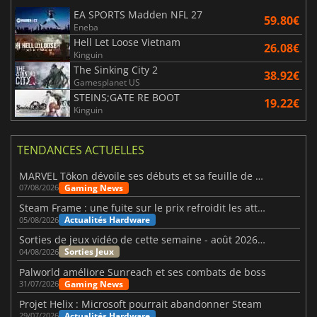
EA SPORTS Madden NFL 27
59.80€
Eneba
Hell Let Loose Vietnam
26.08€
Kinguin
The Sinking City 2
38.92€
Gamesplanet US
STEINS;GATE RE BOOT
19.22€
Kinguin
TENDANCES ACTUELLES
MARVEL Tōkon dévoile ses débuts et sa feuille de route
Gaming News
07/08/2026
Steam Frame : une fuite sur le prix refroidit les attentes VR
Actualités Hardware
05/08/2026
Sorties de jeux vidéo de cette semaine - août 2026 (semaine 32)
Sorties Jeux
04/08/2026
Palworld améliore Sunreach et ses combats de boss
Gaming News
31/07/2026
Projet Helix : Microsoft pourrait abandonner Steam
Actualités Hardware
29/07/2026