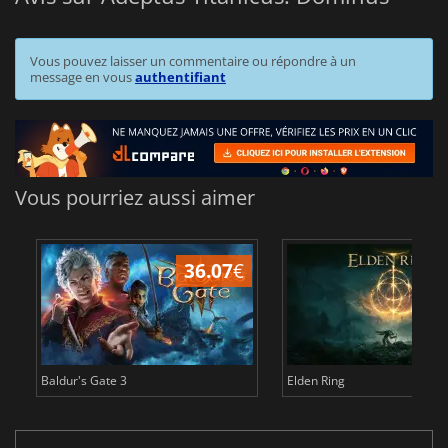
Vous pouvez laisser un commentaire ou répondre à un
message en vous
authentifiant
Vous pourriez aussi aimer
36.07
€
2
Baldur's Gate 3
Elden Ring