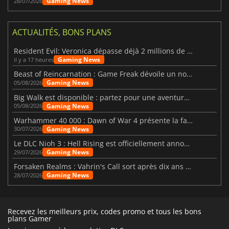
Gaming News
28/07/2026
ACTUALITÉS, BONS PLANS
Resident Evil: Veronica dépasse déjà 2 millions de wishlists
Gaming News
il y a 17 heures
Beast of Reincarnation : Game Freak dévoile un nouveau pari
Gaming News
05/08/2026
Big Walk est disponible : partez pour une aventure entre amis
Gaming News
05/08/2026
Warhammer 40 000 : Dawn of War 4 présente la faction des Nécrons
Gaming News
30/07/2026
Le DLC Nioh 3 : Hell Rising est officiellement annoncé
Gaming News
29/07/2026
Forsaken Realms : Vahrin's Call sort après dix ans de développement
Gaming News
28/07/2026
Recevez les meilleurs prix, codes promo et tous les bons
plans Gamer