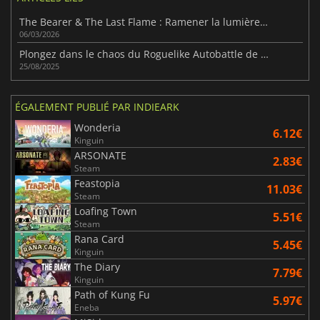
The Bearer & The Last Flame : Ramener la lumière dans le monde
06/03/2026
Plongez dans le chaos du Roguelike Autobattle de Knightica
25/08/2025
ÉGALEMENT PUBLIÉ PAR INDIEARK
Wonderia
6.12€
Kinguin
ARSONATE
2.83€
Steam
Feastopia
11.03€
Steam
Loafing Town
5.51€
Steam
Rana Card
5.45€
Kinguin
The Diary
7.79€
Kinguin
Path of Kung Fu
5.97€
Eneba