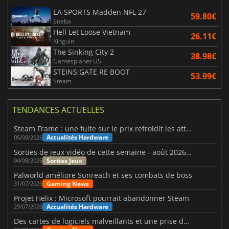
EA SPORTS Madden NFL 27
59.80€
Eneba
Hell Let Loose Vietnam
26.11€
Kinguin
The Sinking City 2
38.98€
Gamesplanet US
STEINS;GATE RE BOOT
53.99€
Steam
TENDANCES ACTUELLES
Steam Frame : une fuite sur le prix refroidit les attentes VR
Actualités Hardware
05/08/2026
Sorties de jeux vidéo de cette semaine - août 2026 (semaine 32)
Sorties Jeux
04/08/2026
Palworld améliore Sunreach et ses combats de boss
Gaming News
31/07/2026
Projet Helix : Microsoft pourrait abandonner Steam
Actualités Hardware
29/07/2026
Des cartes de logiciels malveillants et une prise de contrôle de Discord ont touché Meccha Chameleon