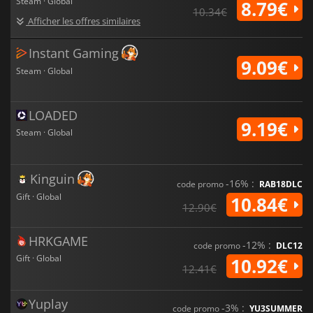
Steam · Global
8.79€
10.34€
Afficher les offres similaires
Instant Gaming
9.09€
Steam · Global
LOADED
9.19€
Steam · Global
Kinguin
-16% :
code promo
RAB18DLC
Gift · Global
10.84€
12.90€
HRKGAME
-12% :
code promo
DLC12
Gift · Global
10.92€
12.41€
Yuplay
-3% :
code promo
YU3SUMMER