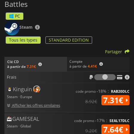
Battles
Backpack Battles
offre un mélange de stratégie, de créativité
et d'amusement, ce qui en fait un choix passionnant pour les
PC
fans du genre.
Steam
Tous les types
STANDARD EDITION
Partager
Compte
Clé CD
à partir de
4.41€
à partir de
7.31€
Frais
Frais
Kinguin
-18% :
code promo
RAB20DLC
Steam · Europe
7.31€
8.92€
Afficher les offres similaires
GAMESEAL
-17% :
code promo
SEAL17DLC
Steam · Global
7.64€
9.20€