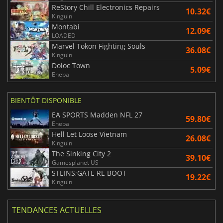
ReStory Chill Electronics Repairs
10.32€
Kinguin
Montabi
12.09€
LOADED
Marvel Tokon Fighting Souls
36.08€
Kinguin
Doloc Town
5.09€
Eneba
BIENTÔT DISPONIBLE
EA SPORTS Madden NFL 27
59.80€
Eneba
Hell Let Loose Vietnam
26.08€
Kinguin
The Sinking City 2
39.10€
Gamesplanet US
STEINS;GATE RE BOOT
19.22€
Kinguin
TENDANCES ACTUELLES