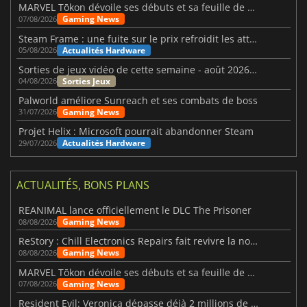
MARVEL Tōkon dévoile ses débuts et sa feuille de route
Gaming News
07/08/2026
Steam Frame : une fuite sur le prix refroidit les attentes VR
Actualités Hardware
05/08/2026
Sorties de jeux vidéo de cette semaine - août 2026 (semaine 32)
Sorties Jeux
04/08/2026
Palworld améliore Sunreach et ses combats de boss
Gaming News
31/07/2026
Projet Helix : Microsoft pourrait abandonner Steam
Actualités Hardware
29/07/2026
ACTUALITÉS, BONS PLANS
REANIMAL lance officiellement le DLC The Prisoner
Gaming News
08/08/2026
ReStory : Chill Electronics Repairs fait revivre la nostalgie des années 2000
Gaming News
08/08/2026
MARVEL Tōkon dévoile ses débuts et sa feuille de route
Gaming News
07/08/2026
Resident Evil: Veronica dépasse déjà 2 millions de wishlists