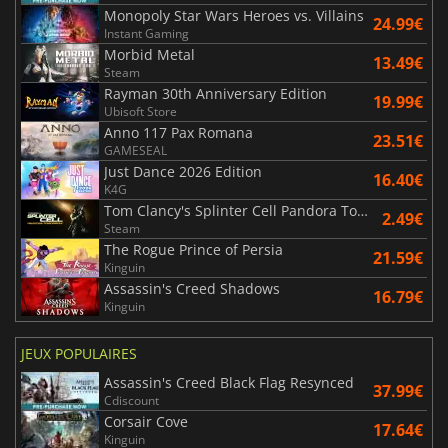
Monopoly Star Wars Heroes vs. Villains
24.99€
Instant Gaming
Morbid Metal
13.49€
Steam
Rayman 30th Anniversary Edition
19.99€
Ubisoft Store
Anno 117 Pax Romana
23.51€
GAMESEAL
Just Dance 2026 Edition
16.40€
K4G
Tom Clancy's Splinter Cell Pandora Tomorrow
2.49€
Steam
The Rogue Prince of Persia
21.59€
Kinguin
Assassin's Creed Shadows
16.79€
Kinguin
JEUX POPULAIRES
Assassin's Creed Black Flag Resynced
37.99€
Cdiscount
Corsair Cove
17.64€
Kinguin