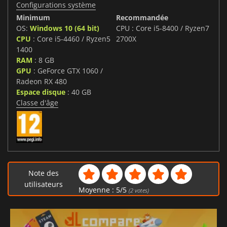
Configurations système
Minimum
Recommandée
OS:
Windows 10 (64 bit)
CPU : Core i5-8400 / Ryzen7
CPU
: Core i5-4460 / Ryzen5
2700X
1400
RAM
: 8 GB
GPU
: GeForce GTX 1060 /
Radeon RX 480
Espace disque
: 40 GB
Classe d'âge
Note des
utilisateurs
Moyenne :
5
/
5
(
2
votes)