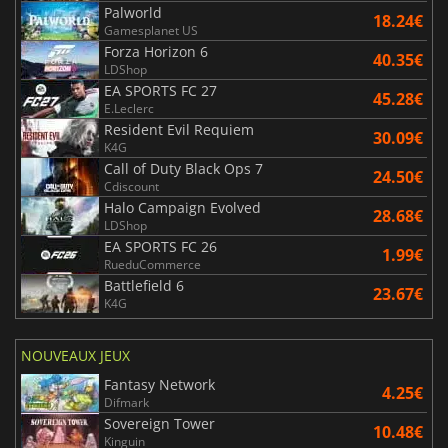
Palworld
18.24€
Gamesplanet US
Forza Horizon 6
40.35€
LDShop
EA SPORTS FC 27
45.28€
E.Leclerc
Resident Evil Requiem
30.09€
K4G
Call of Duty Black Ops 7
24.50€
Cdiscount
Halo Campaign Evolved
28.68€
LDShop
EA SPORTS FC 26
1.99€
RueduCommerce
Battlefield 6
23.67€
K4G
NOUVEAUX JEUX
Fantasy Network
4.25€
Difmark
Sovereign Tower
10.48€
Kinguin