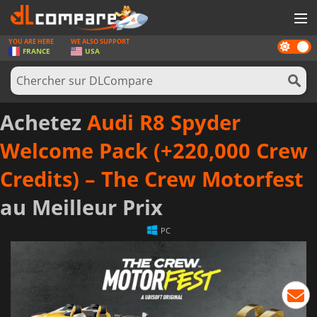
YOU ARE HERE
WE ALSO SUPPORT
Dark
JEUX
FRANCE
USA
mode
CARTES PRÉPAYÉES
LOGICIELS
Achetez
Audi R8 Spyder
CONCOURS
Welcome Pack (+220,000 Crew
MATÉRIEL
Credits) – The Crew Motorfest
NEWS
au Meilleur Prix
SE CONNECTER OU S'INSCRIRE
PC