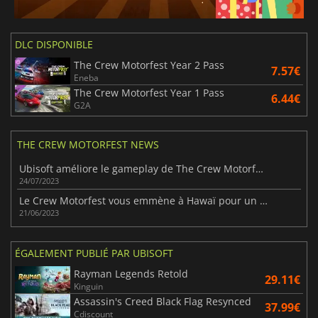
DLC DISPONIBLE
The Crew Motorfest Year 2 Pass
7.57€
Eneba
The Crew Motorfest Year 1 Pass
6.44€
G2A
THE CREW MOTORFEST NEWS
Ubisoft améliore le gameplay de The Crew Motorfest
24/07/2023
Le Crew Motorfest vous emmène à Hawaï pour un voyage extraordinaire
21/06/2023
ÉGALEMENT PUBLIÉ PAR UBISOFT
Rayman Legends Retold
29.11€
Kinguin
Assassin's Creed Black Flag Resynced
37.99€
Cdiscount