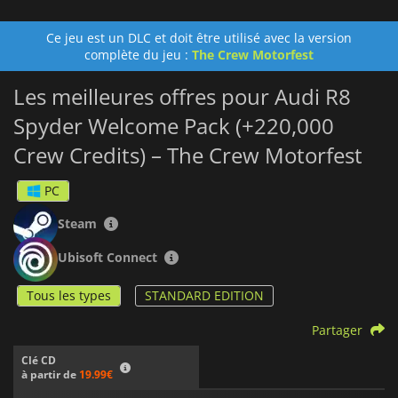
Ce jeu est un DLC et doit être utilisé avec la version
complète du jeu :
The Crew Motorfest
Les meilleures offres pour Audi R8
Spyder Welcome Pack (+220,000
Crew Credits) – The Crew Motorfest
PC
Steam
Ubisoft Connect
Tous les types
STANDARD EDITION
Partager
Clé CD
à partir de
19.99€