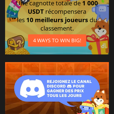
Une cagnotte totale de
1 000
USDT
récompensera
les
10 meilleurs joueurs
du
classement.
4 WAYS TO WIN BIG!