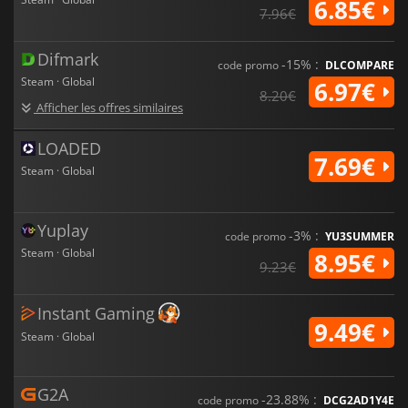
6.85€
7.96€
Difmark
-15% :
code promo
DLCOMPARE
Steam · Global
6.97€
8.20€
Afficher les offres similaires
LOADED
7.69€
Steam · Global
Yuplay
-3% :
code promo
YU3SUMMER
Steam · Global
8.95€
9.23€
Instant Gaming
9.49€
Steam · Global
G2A
-23.88% :
code promo
DCG2AD1Y4E