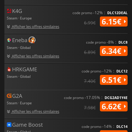
K4G
-12% :
code promo
DLC12DEAL
Steam · Europe
6.15€
6.99€
Afficher les offres similaires
Eneba
-8% :
code promo
DLC8
Steam · Global
6.34€
6.89€
Afficher les offres similaires
HRKGAME
-12% :
code promo
DLC12
Steam · Global
6.51€
7.40€
G2A
-17.05% :
code promo
DCG2AD1Y4E
Steam · Europe
6.62€
7.98€
Afficher les offres similaires
Game Boost
-14% :
code promo
DLC14
Steam · Global