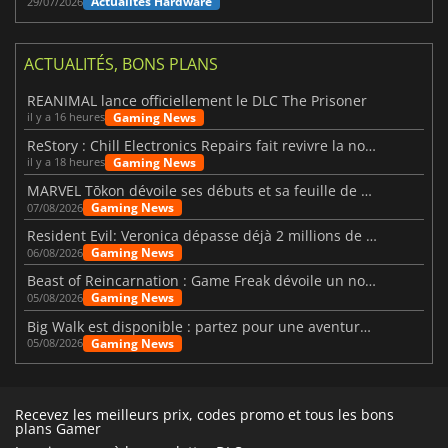
Actualités Hardware
29/07/2026
ACTUALITÉS, BONS PLANS
REANIMAL lance officiellement le DLC The Prisoner
Gaming News
il y a 16 heures
ReStory : Chill Electronics Repairs fait revivre la nostalgie des années 2000
Gaming News
il y a 18 heures
MARVEL Tōkon dévoile ses débuts et sa feuille de route
Gaming News
07/08/2026
Resident Evil: Veronica dépasse déjà 2 millions de wishlists
Gaming News
06/08/2026
Beast of Reincarnation : Game Freak dévoile un nouveau pari
Gaming News
05/08/2026
Big Walk est disponible : partez pour une aventure entre amis
Gaming News
05/08/2026
Recevez les meilleurs prix, codes promo et tous les bons
plans Gamer