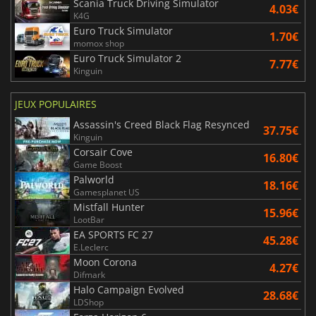
Scania Truck Driving Simulator
4.03€
K4G
Euro Truck Simulator
1.70€
momox shop
Euro Truck Simulator 2
7.77€
Kinguin
JEUX POPULAIRES
Assassin's Creed Black Flag Resynced
37.75€
Kinguin
Corsair Cove
16.80€
Game Boost
Palworld
18.16€
Gamesplanet US
Mistfall Hunter
15.96€
LootBar
EA SPORTS FC 27
45.28€
E.Leclerc
Moon Corona
4.27€
Difmark
Halo Campaign Evolved
28.68€
LDShop