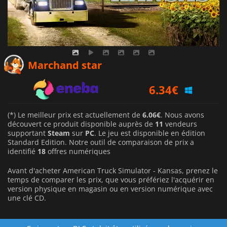
6.06
€
Marchand star
6.34
€
9.49
€
(*) Le meilleur prix est actuellement de
6.06€
. Nous avons
découvert ce produit disponible auprès de
11
vendeurs
supportant
Steam
sur
PC
. Le jeu est disponible en édition
Standard Edition. Notre outil de comparaison de prix a
identifié
18
offres numériques
Avant d'acheter American Truck Simulator - Kansas, prenez le
temps de comparer les prix, que vous préfériez l'acquérir en
version physique en magasin ou en version numérique avec
une clé CD.