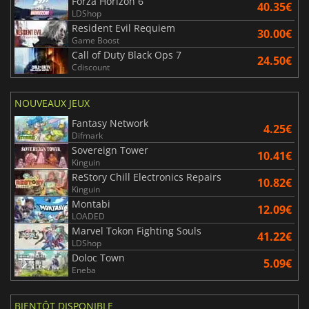
Forza Horizon 6
40.35€
LDShop
Resident Evil Requiem
30.00€
Game Boost
Call of Duty Black Ops 7
24.50€
Cdiscount
NOUVEAUX JEUX
Fantasy Network
4.25€
Difmark
Sovereign Tower
10.41€
Kinguin
ReStory Chill Electronics Repairs
10.82€
Kinguin
Montabi
12.09€
LOADED
Marvel Tokon Fighting Souls
41.22€
LDShop
Doloc Town
5.09€
Eneba
BIENTÔT DISPONIBLE