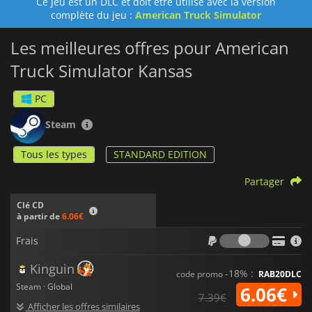
Ce jeu est un DLC et doit être utilisé avec la version
complète du jeu :
American Truck Simulator
Les meilleures offres pour American
Truck Simulator Kansas
PC
Steam
Tous les types
STANDARD EDITION
Partager
Clé CD
à partir de
6.06€
Frais
Frais
Kinguin
-18% :
code promo
RAB20DLC
Steam · Global
6.06€
7.39€
Afficher les offres similaires