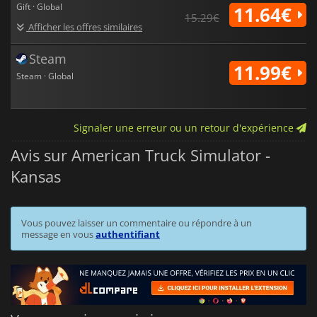
Gift · Global
11.64€
15.29€
Afficher les offres similaires
Steam
11.99€
Steam · Global
Signaler une erreur ou un retour d'expérience
Avis sur American Truck Simulator -
Kansas
Vous pouvez laisser un commentaire ou répondre à un
message en vous
authentifiant