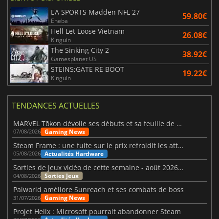
EA SPORTS Madden NFL 27
59.80€
Eneba
Hell Let Loose Vietnam
26.08€
Kinguin
The Sinking City 2
38.92€
Gamesplanet US
STEINS;GATE RE BOOT
19.22€
Kinguin
TENDANCES ACTUELLES
MARVEL Tōkon dévoile ses débuts et sa feuille de route
Gaming News
07/08/2026
Steam Frame : une fuite sur le prix refroidit les attentes VR
Actualités Hardware
05/08/2026
Sorties de jeux vidéo de cette semaine - août 2026 (semaine 32)
Sorties Jeux
04/08/2026
Palworld améliore Sunreach et ses combats de boss
Gaming News
31/07/2026
Projet Helix : Microsoft pourrait abandonner Steam