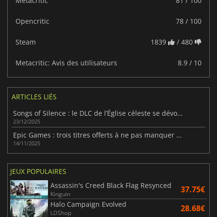
Metacritic
81 / 100
Opencritic
78 / 100
Steam
1839
/ 480
Metacritic: Avis des utilisateurs
8.9 / 10
ARTICLES LIÉS
Songs of Silence : le DLC de l’Église céleste se dévoile
23/12/2025
Epic Games : trois titres offerts à ne pas manquer cette semaine
14/11/2025
JEUX POPULAIRES
Assassin's Creed Black Flag Resynced
37.75€
Kinguin
Halo Campaign Evolved
28.68€
LDShop