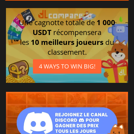
Chinois simplifié
Coréen
Japonais
Une cagnotte totale de
1 000
Italien
USDT
récompensera
Turc
les
10 meilleurs joueurs
du
Chinois traditionnel
classement.
Russe
Polonais
4 WAYS TO WIN BIG!
Ukrainien