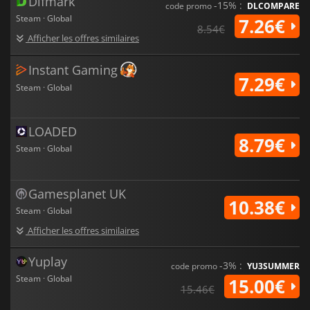
Difmark
-15% :
code promo
DLCOMPARE
Steam · Global
7.26€
8.54€
Afficher les offres similaires
Instant Gaming
7.29€
Steam · Global
LOADED
8.79€
Steam · Global
Gamesplanet UK
10.38€
Steam · Global
Afficher les offres similaires
Yuplay
-3% :
code promo
YU3SUMMER
Steam · Global
15.00€
15.46€