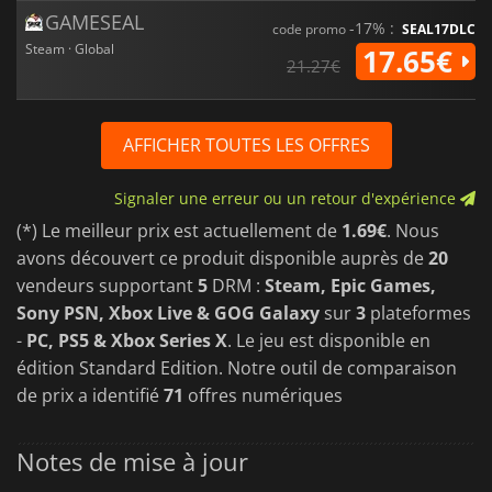
GAMESEAL
-17% :
code promo
SEAL17DLC
Steam · Global
17.65€
21.27€
AFFICHER TOUTES LES OFFRES
Signaler une erreur ou un retour d'expérience
(*) Le meilleur prix est actuellement de
1.69€
. Nous
avons découvert ce produit disponible auprès de
20
vendeurs supportant
5
DRM :
Steam, Epic Games,
Sony PSN, Xbox Live & GOG Galaxy
sur
3
plateformes
-
PC, PS5 & Xbox Series X
. Le jeu est disponible en
édition Standard Edition. Notre outil de comparaison
de prix a identifié
71
offres numériques
Notes de mise à jour