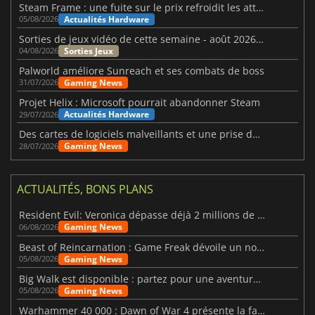
Steam Frame : une fuite sur le prix refroidit les attentes VR
Actualités Hardware
05/08/2026
Sorties de jeux vidéo de cette semaine - août 2026 (semaine 32)
Sorties Jeux
04/08/2026
Palworld améliore Sunreach et ses combats de boss
Gaming News
31/07/2026
Projet Helix : Microsoft pourrait abandonner Steam
Actualités Hardware
29/07/2026
Des cartes de logiciels malveillants et une prise de contrôle de Discord ont touché Meccha Chameleon
Gaming News
28/07/2026
ACTUALITÉS, BONS PLANS
Resident Evil: Veronica dépasse déjà 2 millions de wishlists
Gaming News
06/08/2026
Beast of Reincarnation : Game Freak dévoile un nouveau pari
Gaming News
05/08/2026
Big Walk est disponible : partez pour une aventure entre amis
Gaming News
05/08/2026
Warhammer 40 000 : Dawn of War 4 présente la faction des Nécrons