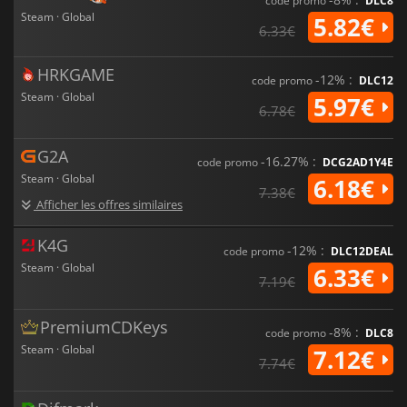
code promo
DLC8
Steam · Global
5.82€
6.33€
HRKGAME
-12% :
code promo
DLC12
Steam · Global
5.97€
6.78€
G2A
-16.27% :
code promo
DCG2AD1Y4E
Steam · Global
6.18€
7.38€
Afficher les offres similaires
K4G
-12% :
code promo
DLC12DEAL
Steam · Global
6.33€
7.19€
PremiumCDKeys
-8% :
code promo
DLC8
Steam · Global
7.12€
7.74€