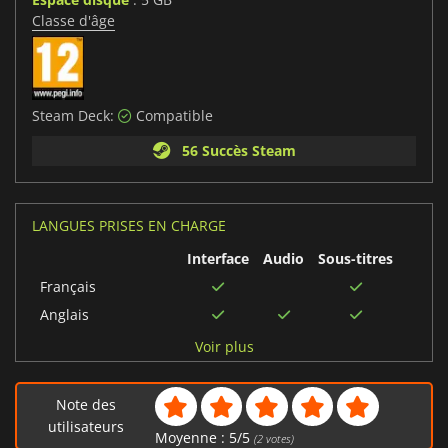
Classe d'âge
Steam Deck:
Compatible
56 Succès Steam
LANGUES PRISES EN CHARGE
Interface
Audio
Sous-titres
Français
Anglais
Allemand
Voir plus
Portugais brésilien
Espagnol
Note des
Tchèque
utilisateurs
Moyenne :
5
/
5
(
2
votes)