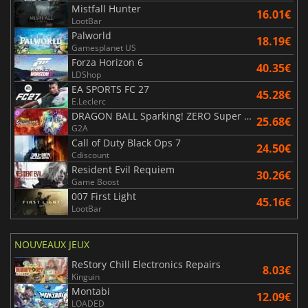
Mistfall Hunter
16.01€
LootBar
Palworld
18.19€
Gamesplanet US
Forza Horizon 6
40.35€
LDShop
EA SPORTS FC 27
45.28€
E.Leclerc
DRAGON BALL Sparking! ZERO Super Limit Breaking NEO
25.68€
G2A
Call of Duty Black Ops 7
24.50€
Cdiscount
Resident Evil Requiem
30.26€
Game Boost
007 First Light
45.16€
LootBar
NOUVEAUX JEUX
ReStory Chill Electronics Repairs
8.03€
Kinguin
Montabi
12.09€
LOADED