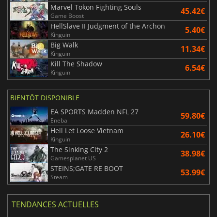
Marvel Tokon Fighting Souls
45.42€
Game Boost
HellSlave II Judgment of the Archon
5.40€
Kinguin
Big Walk
11.34€
Kinguin
Kill The Shadow
6.54€
Kinguin
BIENTÔT DISPONIBLE
EA SPORTS Madden NFL 27
59.80€
Eneba
Hell Let Loose Vietnam
26.10€
Kinguin
The Sinking City 2
38.98€
Gamesplanet US
STEINS;GATE RE BOOT
53.99€
Steam
TENDANCES ACTUELLES