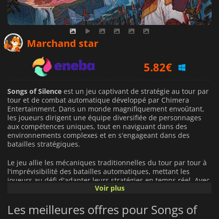
5.55
€
Marchand star
5.82
€
7.29
€
Songs of Silence
est un jeu captivant de stratégie au tour par
tour et de combat automatique développé par Chimera
Entertainment. Dans un monde magnifiquement envoûtant,
les joueurs dirigent une équipe diversifiée de personnages
aux compétences uniques, tout en naviguant dans des
environnements complexes et en s'engageant dans des
batailles stratégiques.
Le jeu allie les mécaniques traditionnelles du tour par tour à
l'imprévisibilité des batailles automatiques, mettant les
joueurs au défi d'adapter leurs stratégies en temps réel. Avec
Voir plus
des graphismes époustouflants inspirés de l'Art nouveau et
une bande-son envoûtante signée Hitoshi Sakimoto, les
Les meilleures offres pour Songs of
joueurs sont entraînés dans un récit riche en profondeur
tactique.