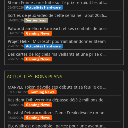
Steam Frame : une fuite sur le prix refroidit les attentes VR
Actualités Hardware
05/08/2026
Sorties de jeux vidéo de cette semaine - août 2026 (semaine 32)
Sorties Jeux
04/08/2026
Palworld améliore Sunreach et ses combats de boss
Gaming News
31/07/2026
Projet Helix : Microsoft pourrait abandonner Steam
Actualités Hardware
29/07/2026
Des cartes de logiciels malveillants et une prise de contrôle de Discord ont touché Meccha Chameleon
Gaming News
28/07/2026
ACTUALITÉS, BONS PLANS
MARVEL Tōkon dévoile ses débuts et sa feuille de route
Gaming News
il y a 2 heures
Resident Evil: Veronica dépasse déjà 2 millions de wishlists
Gaming News
06/08/2026
Beast of Reincarnation : Game Freak dévoile un nouveau pari
Gaming News
05/08/2026
Big Walk est disponible : partez pour une aventure entre amis