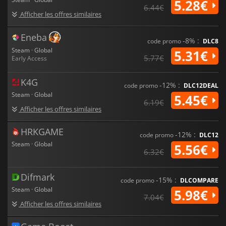
5.28€
6.44€
Afficher les offres similaires
Eneba
-8% :
code promo
DLC8
Steam · Global
5.31€
5.77€
Early Access
K4G
-12% :
code promo
DLC12DEAL
Steam · Global
5.45€
6.19€
Afficher les offres similaires
HRKGAME
-12% :
code promo
DLC12
Steam · Global
5.56€
6.32€
Difmark
-15% :
code promo
DLCOMPARE
Steam · Global
5.98€
7.04€
Afficher les offres similaires