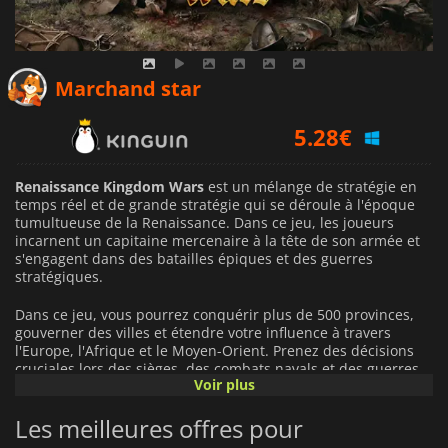
4.93
€
Marchand star
5.28
€
12.99
€
Renaissance Kingdom Wars
est un mélange de stratégie en
temps réel et de grande stratégie qui se déroule à l'époque
tumultueuse de la Renaissance. Dans ce jeu, les joueurs
incarnent un capitaine mercenaire à la tête de son armée et
s'engagent dans des batailles épiques et des guerres
stratégiques.
Dans ce jeu, vous pourrez conquérir plus de 500 provinces,
gouverner des villes et étendre votre influence à travers
l'Europe, l'Afrique et le Moyen-Orient. Prenez des décisions
cruciales lors des sièges, des combats navals et des guerres
Voir plus
de campagne, et adaptez vos tactiques à l'évolution de
l'armement, des armes médiévales aux fusils et aux canons
Les meilleures offres pour
révolutionnaires.