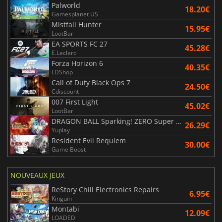
Palworld
18.20€
Gamesplanet US
Mistfall Hunter
15.95€
LootBar
EA SPORTS FC 27
45.28€
E.Leclerc
Forza Horizon 6
40.35€
LDShop
Call of Duty Black Ops 7
24.50€
Cdiscount
007 First Light
45.02€
LootBar
DRAGON BALL Sparking! ZERO Super Limit Breaking NEO
26.29€
Yuplay
Resident Evil Requiem
30.00€
Game Boost
NOUVEAUX JEUX
ReStory Chill Electronics Repairs
6.95€
Kinguin
Montabi
12.09€
LOADED