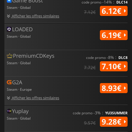
Game Boost
-14% :
code promo
DLC14
Steam · Global
6.12€
7.12€
Afficher les offres similaires
LOADED
6.19€
Steam · Global
PremiumCDKeys
-8% :
code promo
DLC8
Steam · Global
7.10€
7.72€
G2A
8.93€
Steam · Europe
Afficher les offres similaires
Yuplay
-3% :
code promo
YU3SUMMER
Steam · Global
9.28€
9.57€