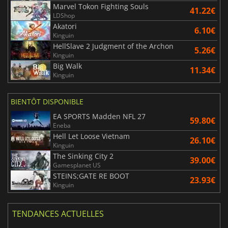
Marvel Tokon Fighting Souls
41.22€
LDShop
Akatori
6.10€
Kinguin
HellSlave 2 Judgment of the Archon
5.26€
Kinguin
Big Walk
11.34€
Kinguin
BIENTÔT DISPONIBLE
EA SPORTS Madden NFL 27
59.80€
Eneba
Hell Let Loose Vietnam
26.10€
Kinguin
The Sinking City 2
39.00€
Gamesplanet US
STEINS;GATE RE BOOT
23.93€
Kinguin
TENDANCES ACTUELLES