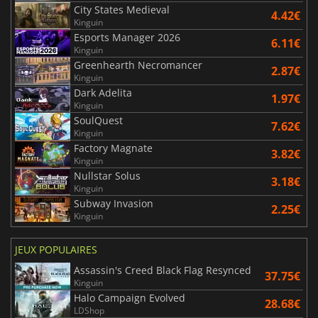
City States Medieval
4.42€
Kinguin
Esports Manager 2026
6.11€
Kinguin
Greenhearth Necromancer
2.87€
Kinguin
Dark Adelita
1.97€
Kinguin
SoulQuest
7.62€
Kinguin
Factory Magnate
3.82€
Kinguin
Nullstar Solus
3.18€
Kinguin
Subway Invasion
2.25€
Kinguin
JEUX POPULAIRES
Assassin's Creed Black Flag Resynced
37.75€
Kinguin
Halo Campaign Evolved
28.68€
LDShop