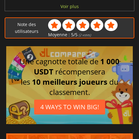
Italien
Voir plus
Chinois simplifié
Espagnol
Note des
Portugais
utilisateurs
Moyenne :
5
/
5
(
2
votes)
Allemand
Russe
Une cagnotte totale de
1 000
USDT
récompensera
les
10 meilleurs joueurs
du
classement.
4 WAYS TO WIN BIG!