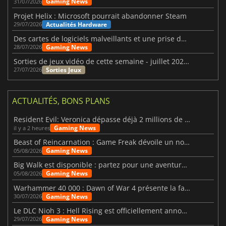
Gaming News
31/07/2026
Projet Helix : Microsoft pourrait abandonner Steam
Actualités Hardware
29/07/2026
Des cartes de logiciels malveillants et une prise de contrôle de Discord ont touché Meccha Chameleon
Gaming News
28/07/2026
Sorties de jeux vidéo de cette semaine - juillet 2026 (semaine 31)
Sorties Jeux
27/07/2026
ACTUALITÉS, BONS PLANS
Resident Evil: Veronica dépasse déjà 2 millions de wishlists
Gaming News
il y a 2 heures
Beast of Reincarnation : Game Freak dévoile un nouveau pari
Gaming News
05/08/2026
Big Walk est disponible : partez pour une aventure entre amis
Gaming News
05/08/2026
Warhammer 40 000 : Dawn of War 4 présente la faction des Nécrons
Gaming News
30/07/2026
Le DLC Nioh 3 : Hell Rising est officiellement annoncé
Gaming News
29/07/2026