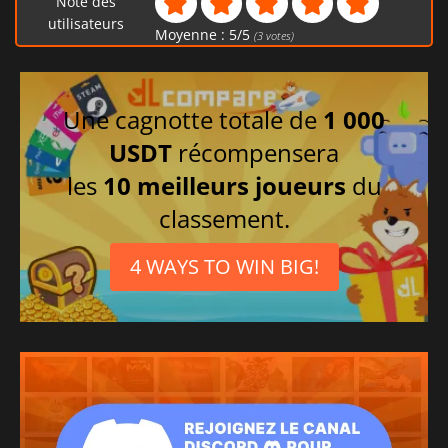
Note des
utilisateurs
Moyenne :
5
/
5
(
3
votes)
Une cagnotte totale de
1 000
USDT
récompensera
les
10 meilleurs joueurs
du
classement.
4 WAYS TO WIN BIG!