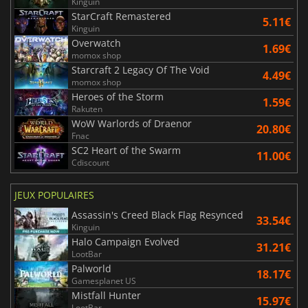
Kinguin
StarCraft Remastered
5.11€
Kinguin
Overwatch
1.69€
momox shop
Starcraft 2 Legacy Of The Void
4.49€
momox shop
Heroes of the Storm
1.59€
Rakuten
WoW Warlords of Draenor
20.80€
Fnac
SC2 Heart of the Swarm
11.00€
Cdiscount
JEUX POPULAIRES
Assassin's Creed Black Flag Resynced
33.54€
Kinguin
Halo Campaign Evolved
31.21€
LootBar
Palworld
18.17€
Gamesplanet US
Mistfall Hunter
15.97€
LootBar