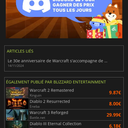
ARTICLES LIÉS
Le 30e anniversaire de Warcraft s'accompagne de nouveaux jeux et d'une pléthore d'annonces
14/11/2024
ÉGALEMENT PUBLIÉ PAR BLIZZARD ENTERTAINMENT
Warcraft 2 Remastered
9.87€
Kinguin
Diablo 2 Resurrected
8.00€
Eneba
Warcraft 3 Reforged
29.99€
Battle.net
Diablo III Eternal Collection
6.18€