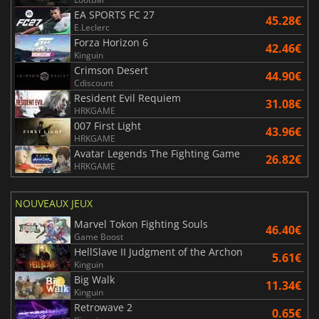
EA SPORTS FC 27
45.28€
E.Leclerc
Forza Horizon 6
42.46€
Kinguin
Crimson Desert
44.90€
Cdiscount
Resident Evil Requiem
31.08€
HRKGAME
007 First Light
43.96€
HRKGAME
Avatar Legends The Fighting Game
26.82€
HRKGAME
NOUVEAUX JEUX
Marvel Tokon Fighting Souls
46.40€
Game Boost
HellSlave II Judgment of the Archon
5.61€
Kinguin
Big Walk
11.34€
Kinguin
Retrowave 2
0.65€