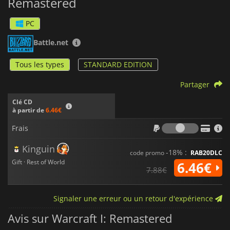
Remastered
PC
Battle.net
Tous les types
STANDARD EDITION
Partager
Clé CD
à partir de
6.46€
Frais
Frais
Kinguin
-18% :
code promo
RAB20DLC
Gift · Rest of World
6.46€
7.88€
Signaler une erreur ou un retour d'expérience
Avis sur Warcraft I: Remastered