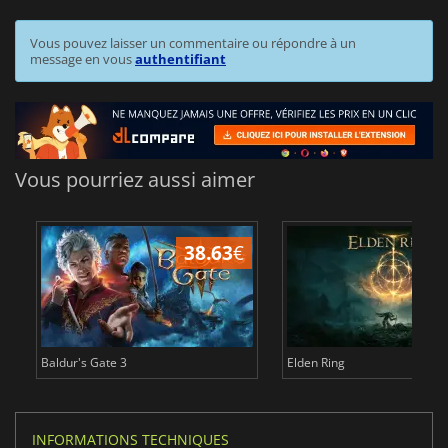
Vous pouvez laisser un commentaire ou répondre à un
message en vous
authentifiant
Vous pourriez aussi aimer
38.63
€
1
Baldur's Gate 3
Elden Ring
INFORMATIONS TECHNIQUES