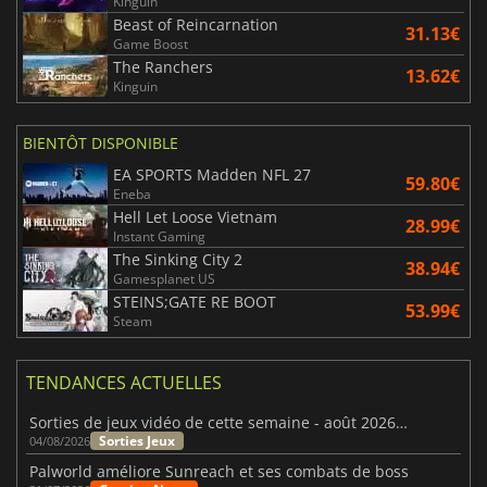
Kinguin
Beast of Reincarnation
31.13€
Game Boost
The Ranchers
13.62€
Kinguin
BIENTÔT DISPONIBLE
EA SPORTS Madden NFL 27
59.80€
Eneba
Hell Let Loose Vietnam
28.99€
Instant Gaming
The Sinking City 2
38.94€
Gamesplanet US
STEINS;GATE RE BOOT
53.99€
Steam
TENDANCES ACTUELLES
Sorties de jeux vidéo de cette semaine - août 2026 (semaine 32)
Sorties Jeux
04/08/2026
Palworld améliore Sunreach et ses combats de boss