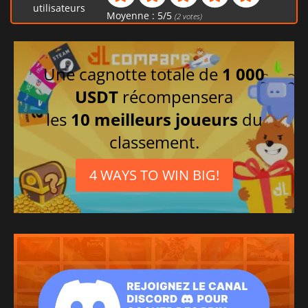
utilisateurs
Moyenne :
5
/
5
(
2
votes)
Une cagnotte totale de
1 000
USDT
récompensera
les
10 meilleurs joueurs
du
classement.
4 WAYS TO WIN BIG!