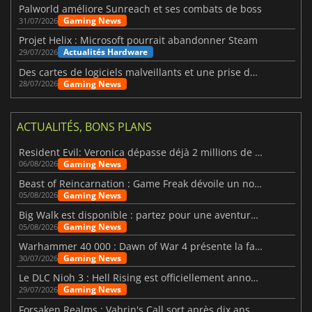
Palworld améliore Sunreach et ses combats de boss
Gaming News
31/07/2026
Projet Helix : Microsoft pourrait abandonner Steam
Actualités Hardware
29/07/2026
Des cartes de logiciels malveillants et une prise de contrôle de Discord ont touché Meccha Chameleon
Gaming News
28/07/2026
ACTUALITÉS, BONS PLANS
Resident Evil: Veronica dépasse déjà 2 millions de wishlists
Gaming News
06/08/2026
Beast of Reincarnation : Game Freak dévoile un nouveau pari
Gaming News
05/08/2026
Big Walk est disponible : partez pour une aventure entre amis
Gaming News
05/08/2026
Warhammer 40 000 : Dawn of War 4 présente la faction des Nécrons
Gaming News
30/07/2026
Le DLC Nioh 3 : Hell Rising est officiellement annoncé
Gaming News
29/07/2026
Forsaken Realms : Vahrin's Call sort après dix ans de développement