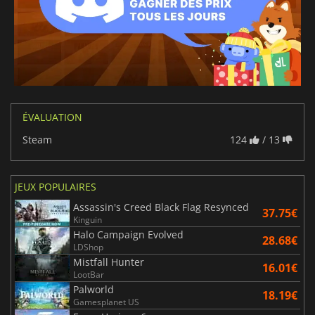
ÉVALUATION
Steam
124
/ 13
JEUX POPULAIRES
Assassin's Creed Black Flag Resynced
37.75€
Kinguin
Halo Campaign Evolved
28.68€
LDShop
Mistfall Hunter
16.01€
LootBar
Palworld
18.19€
Gamesplanet US