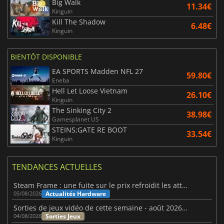
Big Walk
11.34€
Kinguin
Kill The Shadow
6.48€
Kinguin
BIENTÔT DISPONIBLE
EA SPORTS Madden NFL 27
59.80€
Eneba
Hell Let Loose Vietnam
26.10€
Kinguin
The Sinking City 2
38.98€
Gamesplanet US
STEINS;GATE RE BOOT
33.54€
Kinguin
TENDANCES ACTUELLES
Steam Frame : une fuite sur le prix refroidit les attentes VR
Actualités Hardware
05/08/2026
Sorties de jeux vidéo de cette semaine - août 2026 (semaine 32)
Sorties Jeux
04/08/2026