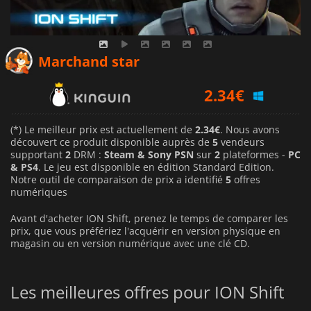
Marchand star
2.34
€
3.20
€
(*) Le meilleur prix est actuellement de
2.34€
. Nous avons
2.94
€
découvert ce produit disponible auprès de
5
vendeurs
supportant
2
DRM :
Steam & Sony PSN
sur
2
plateformes -
PC
& PS4
. Le jeu est disponible en édition Standard Edition.
Notre outil de comparaison de prix a identifié
5
offres
numériques
Avant d'acheter ION Shift, prenez le temps de comparer les
prix, que vous préfériez l'acquérir en version physique en
magasin ou en version numérique avec une clé CD.
Les meilleures offres pour ION Shift