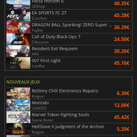
Forza Horizon 6
40.35€
LDShop
EA SPORTS FC 27
45.28€
E.Leclerc
DRAGON BALL Sparking! ZERO Super Limit Breaking NEO
26.29€
Yuplay
Call of Duty Black Ops 7
24.50€
Cdiscount
Resident Evil Requiem
30.26€
K4G
007 First Light
45.16€
LootBar
NOUVEAUX JEUX
ReStory Chill Electronics Repairs
6.39€
Kinguin
Montabi
12.09€
LOADED
Marvel Tokon Fighting Souls
45.42€
Game Boost
HellSlave II Judgment of the Archon
5.29€
Kinguin