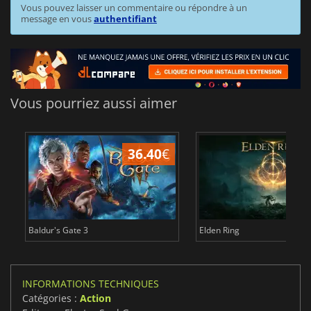
Vous pouvez laisser un commentaire ou répondre à un
message en vous
authentifiant
Vous pourriez aussi aimer
36.40
€
Baldur's Gate 3
Elden Ring
INFORMATIONS TECHNIQUES
Catégories :
Action