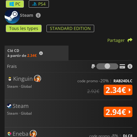
PC
PS4
Steam
Tous les types
STANDARD EDITION
Partager
Clé CD
à partir de
2.34€
Frais
Frais
Kinguin
-20% :
code promo
RAB24DLC
Steam · Global
2.34€
2.92€
Steam
2.94€
Steam · Global
Eneba
-8% :
code promo
DLC8