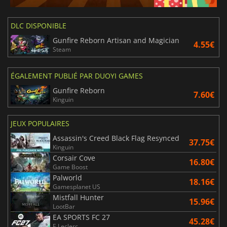
DLC DISPONIBLE
Gunfire Reborn Artisan and Magician
4.55€
Steam
ÉGALEMENT PUBLIÉ PAR DUOYI GAMES
Gunfire Reborn
7.60€
Kinguin
JEUX POPULAIRES
Assassin's Creed Black Flag Resynced
37.75€
Kinguin
Corsair Cove
16.80€
Game Boost
Palworld
18.16€
Gamesplanet US
Mistfall Hunter
15.96€
LootBar
EA SPORTS FC 27
45.28€
E.Leclerc