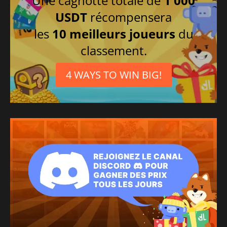
Une cagnotte totale de
1 000
Turc
USDT
récompensera
Polonais
les
10 meilleurs joueurs
du
Allemand
classement.
Italien
Russe
4 WAYS TO WIN BIG!
Chinois simplifié
Japonais