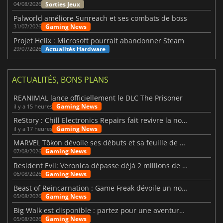
Sorties Jeux
04/08/2026
Palworld améliore Sunreach et ses combats de boss
Gaming News
31/07/2026
Projet Helix : Microsoft pourrait abandonner Steam
Actualités Hardware
29/07/2026
ACTUALITÉS, BONS PLANS
REANIMAL lance officiellement le DLC The Prisoner
Gaming News
il y a 15 heures
ReStory : Chill Electronics Repairs fait revivre la nostalgie des années 2000
Gaming News
il y a 17 heures
MARVEL Tōkon dévoile ses débuts et sa feuille de route
Gaming News
07/08/2026
Resident Evil: Veronica dépasse déjà 2 millions de wishlists
Gaming News
06/08/2026
Beast of Reincarnation : Game Freak dévoile un nouveau pari
Gaming News
05/08/2026
Big Walk est disponible : partez pour une aventure entre amis
Gaming News
05/08/2026