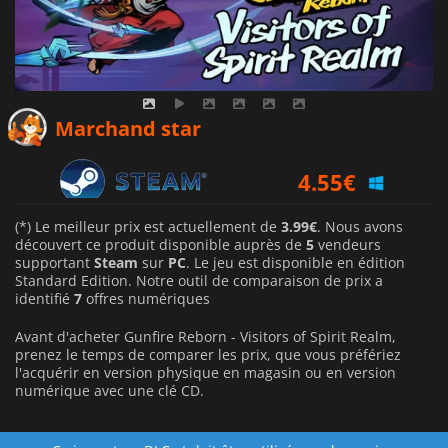
3.99
€
Marchand star
4.55
€
4.79
€
(*) Le meilleur prix est actuellement de
3.99€
. Nous avons
découvert ce produit disponible auprès de
5
vendeurs
supportant
Steam
sur
PC
. Le jeu est disponible en édition
Standard Edition. Notre outil de comparaison de prix a
identifié
7
offres numériques
Avant d'acheter Gunfire Reborn - Visitors of Spirit Realm,
prenez le temps de comparer les prix, que vous préfériez
l'acquérir en version physique en magasin ou en version
numérique avec une clé CD.