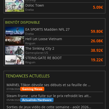
LDShop
Doloc Town
5.09€
Eneba
BIENTÔT DISPONIBLE
EA SPORTS Madden NFL 27
59.80€
Eneba
Hell Let Loose Vietnam
26.08€
Kinguin
The Sinking City 2
38.92€
Gamesplanet US
STEINS;GATE RE BOOT
19.22€
Kinguin
TENDANCES ACTUELLES
MARVEL Tōkon dévoile ses débuts et sa feuille de route
Gaming News
07/08/2026
Steam Frame : une fuite sur le prix refroidit les attentes VR
Actualités Hardware
05/08/2026
Sorties de jeux vidéo de cette semaine - août 2026 (semaine 32)