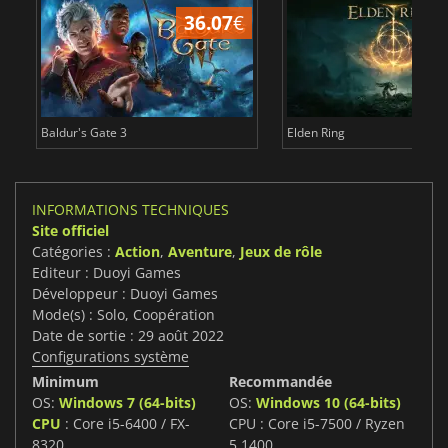
36.07
€
2
Baldur's Gate 3
Elden Ring
INFORMATIONS TECHNIQUES
Site officiel
Catégories :
Action
,
Aventure
,
Jeux de rôle
Editeur : Duoyi Games
Développeur : Duoyi Games
Mode(s) : Solo, Coopération
Date de sortie : 29 août 2022
Configurations système
Minimum
Recommandée
OS:
Windows 7 (64-bits)
OS:
Windows 10 (64-bits)
CPU
: Core i5-6400 / FX-
CPU : Core i5-7500 / Ryzen
8320
5 1400