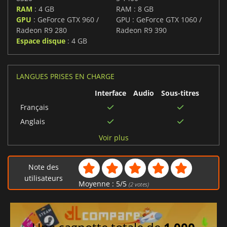
RAM
: 4 GB
RAM : 8 GB
GPU
: GeForce GTX 960 /
GPU : GeForce GTX 1060 /
Radeon R9 280
Radeon R9 390
Espace disque
: 4 GB
LANGUES PRISES EN CHARGE
Interface
Audio
Sous-titres
Français
Anglais
Espagnol
Voir plus
Chinois traditionnel
Portugais brésilien
Note des
Thaïlandais
utilisateurs
Moyenne :
5
/
5
(
2
votes)
Vietnamien
Coréen
Portugais