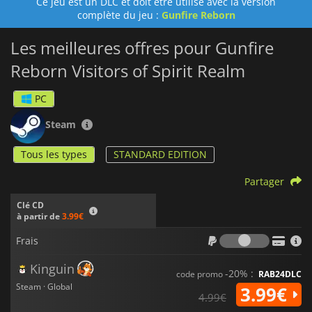
Ce jeu est un DLC et doit être utilisé avec la version
complète du jeu :
Gunfire Reborn
Les meilleures offres pour Gunfire
Reborn Visitors of Spirit Realm
PC
Steam
Tous les types
STANDARD EDITION
Partager
Clé CD
à partir de
3.99€
Frais
Frais
Kinguin
-20% :
code promo
RAB24DLC
Steam · Global
3.99€
4.99€