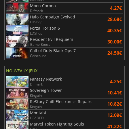
Moon Corona
4.27€
Difmark
Halo Campaign Evolved
28.68€
LDShop
Forza Horizon 6
40.35€
LDShop
Resident Evil Requiem
30.00€
Game Boost
Call of Duty Black Ops 7
24.50€
Cdiscount
NOUVEAUX JEUX
Fantasy Network
4.25€
Difmark
Sovereign Tower
10.41€
Kinguin
ReStory Chill Electronics Repairs
10.82€
Kinguin
Montabi
12.09€
LOADED
Marvel Tokon Fighting Souls
41.22€