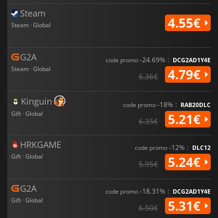
Steam
4.55€
Steam · Global
G2A
-24.69% :
code promo
DCG2AD1Y4E
Steam · Global
4.79€
6.36€
Kinguin
-18% :
code promo
RAB20DLC
Gift · Global
5.21€
6.35€
HRKGAME
-12% :
code promo
DLC12
Gift · Global
5.24€
5.95€
G2A
-18.31% :
code promo
DCG2AD1Y4E
Gift · Global
5.31€
6.50€