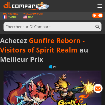
YOU ARE HERE
WE ALSO SUPPORT
Dark
JEUX
FRANCE
USA
mode
CARTES PRÉPAYÉES
LOGICIELS
Achetez
Gunfire Reborn -
CONCOURS
Visitors of Spirit Realm
au
MATÉRIEL
Meilleur Prix
NEWS
PC
SE CONNECTER OU S'INSCRIRE