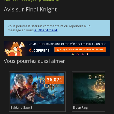
Avis sur Final Knight
Vous pouvez laisser un commentaire ou répondre à un
message en vous
authentifiant
Vous pourriez aussi aimer
36.07
€
2
Baldur's Gate 3
Elden Ring