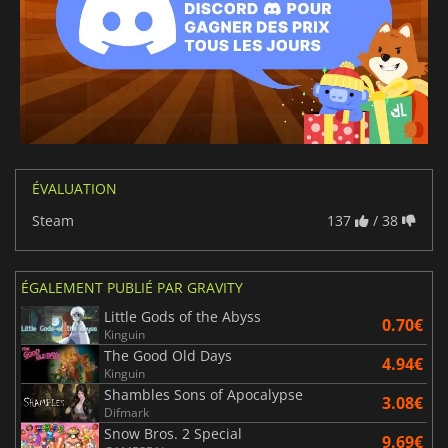
ÉVALUATION
Steam
137
/ 38
ÉGALEMENT PUBLIÉ PAR GRAVITY
Little Gods of the Abyss
0.70€
Kinguin
The Good Old Days
4.94€
Kinguin
Shambles Sons of Apocalypse
3.08€
Difmark
Snow Bros. 2 Special
9.69€