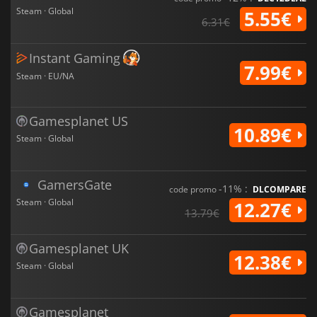
Steam · Global
5.55€
6.31€
Instant Gaming
7.99€
Steam · EU/NA
Gamesplanet US
10.89€
Steam · Global
GamersGate
-11% :
code promo
DLCOMPARE
Steam · Global
12.27€
13.79€
Gamesplanet UK
12.38€
Steam · Global
Gamesplanet