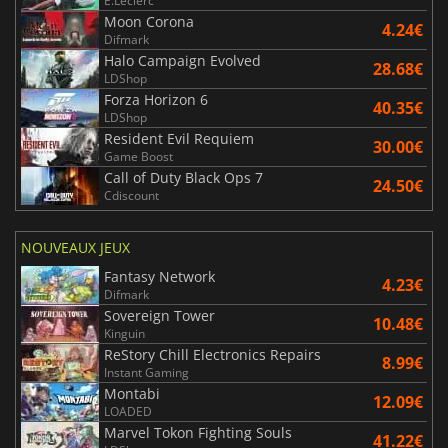
E.Leclerc
Moon Corona
4.24€
Difmark
Halo Campaign Evolved
28.68€
LDShop
Forza Horizon 6
40.35€
LDShop
Resident Evil Requiem
30.00€
Game Boost
Call of Duty Black Ops 7
24.50€
Cdiscount
NOUVEAUX JEUX
Fantasy Network
4.23€
Difmark
Sovereign Tower
10.48€
Kinguin
ReStory Chill Electronics Repairs
8.99€
Instant Gaming
Montabi
12.09€
LOADED
Marvel Tokon Fighting Souls
41.22€