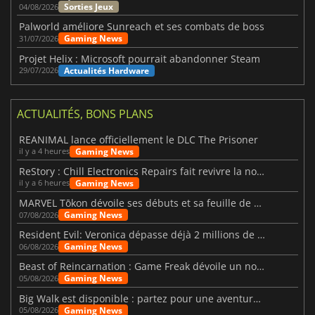
Sorties Jeux
04/08/2026
Palworld améliore Sunreach et ses combats de boss
Gaming News
31/07/2026
Projet Helix : Microsoft pourrait abandonner Steam
Actualités Hardware
29/07/2026
ACTUALITÉS, BONS PLANS
REANIMAL lance officiellement le DLC The Prisoner
Gaming News
il y a 4 heures
ReStory : Chill Electronics Repairs fait revivre la nostalgie des années 2000
Gaming News
il y a 6 heures
MARVEL Tōkon dévoile ses débuts et sa feuille de route
Gaming News
07/08/2026
Resident Evil: Veronica dépasse déjà 2 millions de wishlists
Gaming News
06/08/2026
Beast of Reincarnation : Game Freak dévoile un nouveau pari
Gaming News
05/08/2026
Big Walk est disponible : partez pour une aventure entre amis
Gaming News
05/08/2026