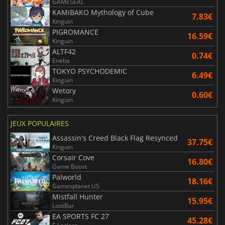
GAMESEAL
KAMiBAKO Mythology of Cube
7.83€
Kinguin
PIGROMANCE
16.59€
Kinguin
ALTF42
0.74€
Eneba
TOKYO PSYCHODEMIC
6.49€
Kinguin
Wetory
0.60€
Kinguin
JEUX POPULAIRES
Assassin's Creed Black Flag Resynced
37.75€
Kinguin
Corsair Cove
16.80€
Game Boost
Palworld
18.16€
Gamesplanet US
Mistfall Hunter
15.95€
LootBar
EA SPORTS FC 27
45.28€