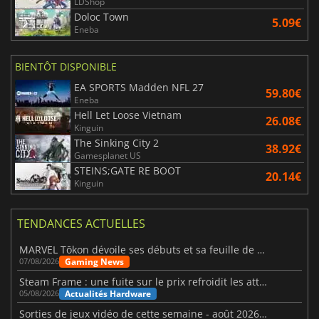
LDShop
Doloc Town
5.09€
Eneba
BIENTÔT DISPONIBLE
EA SPORTS Madden NFL 27
59.80€
Eneba
Hell Let Loose Vietnam
26.08€
Kinguin
The Sinking City 2
38.92€
Gamesplanet US
STEINS;GATE RE BOOT
20.14€
Kinguin
TENDANCES ACTUELLES
MARVEL Tōkon dévoile ses débuts et sa feuille de route
Gaming News
07/08/2026
Steam Frame : une fuite sur le prix refroidit les attentes VR
Actualités Hardware
05/08/2026
Sorties de jeux vidéo de cette semaine - août 2026 (semaine 32)