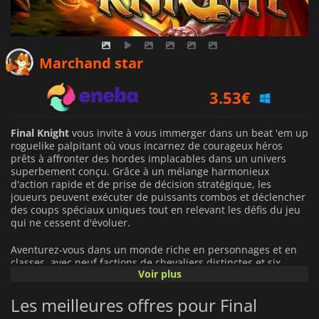
3.43
€
Marchand star
3.53
€
7.99
€
Final Knight
vous invite à vous immerger dans un beat 'em up
roguelike palpitant où vous incarnez de courageux héros
prêts à affronter des hordes implacables dans un univers
superbement conçu. Grâce à un mélange harmonieux
d'action rapide et de prise de décision stratégique, les
joueurs peuvent exécuter de puissants combos et déclencher
des coups spéciaux uniques tout en relevant les défis du jeu
qui ne cessent d'évoluer.
Aventurez-vous dans un monde riche en personnages et en
classes, avec neuf factions de chevaliers distinctes et six
Voir plus
backgrounds uniques. Les mécanismes stratégiques de
construction de groupes permettent aux joueurs de créer de
Les meilleures offres pour Final
puissantes équipes, en utilisant les talents et les
compétences acquis au cours de leur périple pour déclencher