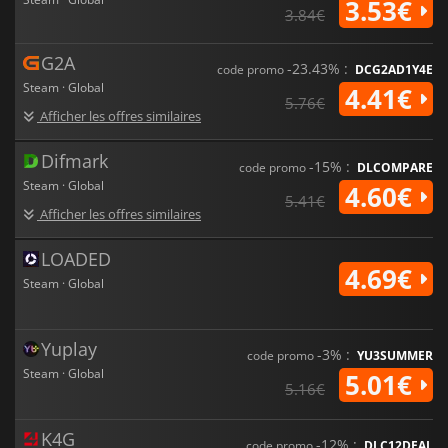
3.53€
3.84€
G2A
-23.43% :
code promo
DCG2AD1Y4E
Steam · Global
4.41€
5.76€
Afficher les offres similaires
Difmark
-15% :
code promo
DLCOMPARE
Steam · Global
4.60€
5.41€
Afficher les offres similaires
LOADED
4.69€
Steam · Global
Yuplay
-3% :
code promo
YU3SUMMER
Steam · Global
5.01€
5.16€
K4G
-12% :
code promo
DLC12DEAL