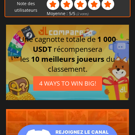
Note des
utilisateurs
Moyenne :
5
/
5
(
2
votes)
Une cagnotte totale de
1 000
USDT
récompensera
les
10 meilleurs joueurs
du
classement.
4 WAYS TO WIN BIG!