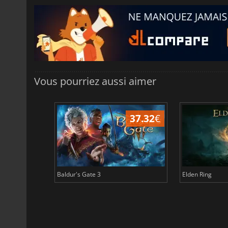
Vous pourriez aussi aimer
44.87
€
37.32
€
Baldur's Gate 3
Elden Ring