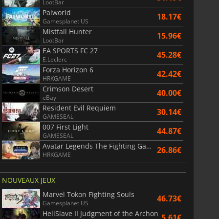
LootBar
Palworld
18.17€
Gamesplanet US
Mistfall Hunter
15.96€
LootBar
EA SPORTS FC 27
45.28€
E.Leclerc
Forza Horizon 6
42.42€
HRKGAME
Crimson Desert
40.00€
eBay
Resident Evil Requiem
30.14€
GAMESEAL
007 First Light
44.87€
GAMESEAL
Avatar Legends The Fighting Game
26.86€
HRKGAME
NOUVEAUX JEUX
Marvel Tokon Fighting Souls
46.73€
Gamesplanet US
HellSlave II Judgment of the Archon
5.61€