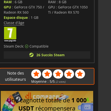
RAM
: 6 GB
RAM : 8 GB
GPU
: GeForce GTX 750 /
GPU : GeForce GTX 1050
Radeon RX 560
Ti / Radeon RX 570
Espace disque
: 1 GB
Classe d'âge
Steam Deck:
Compatible
26 Succès Steam
Note des
utilisateurs
Moyenne :
5
/
5
(
2
votes)
Une cagnotte totale de
1 000
USDT
récompensera