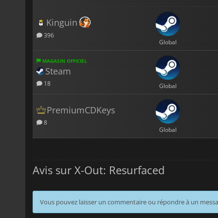
Kinguin
396
Global
MAGASIN OFFICIEL
Steam
18
Global
PremiumCDKeys
8
Global
Avis sur X-Out: Resurfaced
Vous pouvez laisser un commentaire ou répondre à un mess