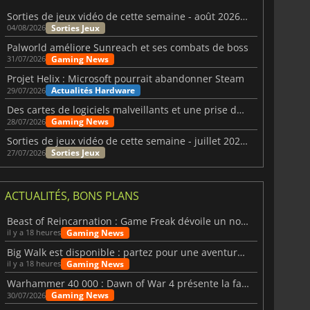
Sorties de jeux vidéo de cette semaine - août 2026 (semaine 32)
Sorties Jeux
04/08/2026
Palworld améliore Sunreach et ses combats de boss
Gaming News
31/07/2026
Projet Helix : Microsoft pourrait abandonner Steam
Actualités Hardware
29/07/2026
Des cartes de logiciels malveillants et une prise de contrôle de Discord ont touché Meccha Chameleon
Gaming News
28/07/2026
Sorties de jeux vidéo de cette semaine - juillet 2026 (semaine 31)
Sorties Jeux
27/07/2026
ACTUALITÉS, BONS PLANS
Beast of Reincarnation : Game Freak dévoile un nouveau pari
Gaming News
il y a 18 heures
Big Walk est disponible : partez pour une aventure entre amis
Gaming News
il y a 18 heures
Warhammer 40 000 : Dawn of War 4 présente la faction des Nécrons
Gaming News
30/07/2026