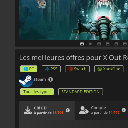
Les meilleures offres pour X Out 
PC
PS5
Switch
XboxOne
Steam
Tous les types
STANDARD EDITION
Compte
Clé CD
à partir de
14.44€
à partir de
16.79€