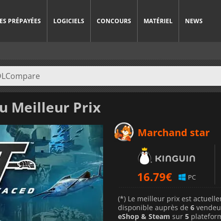
ES PRÉPAYÉES
LOGICIELS
CONCOURS
MATÉRIEL
NEWS
u Meilleur Prix
Marchand star
16.79
€
PC
(*) Le meilleur prix est actuel
disponible auprès de
6
vendeu
eShop & Steam
sur
5
platefor