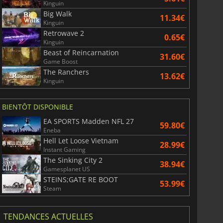
Kinguin
Big Walk
11.34€
Kinguin
Retrowave 2
0.65€
Kinguin
Beast of Reincarnation
31.60€
Game Boost
The Ranchers
13.62€
Kinguin
BIENTÔT DISPONIBLE
EA SPORTS Madden NFL 27
59.80€
Eneba
Hell Let Loose Vietnam
28.99€
Instant Gaming
The Sinking City 2
38.94€
Gamesplanet US
STEINS;GATE RE BOOT
53.99€
Steam
TENDANCES ACTUELLES