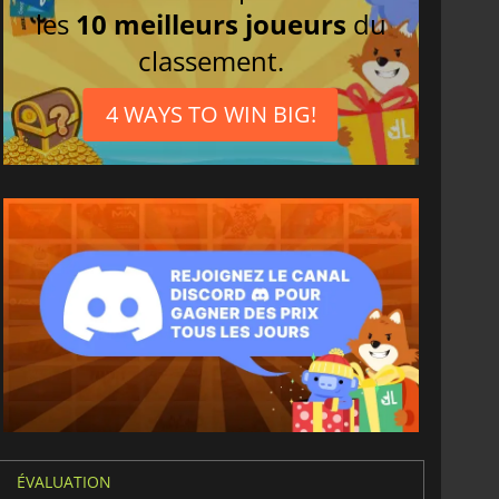
les
10 meilleurs joueurs
du
classement.
4 WAYS TO WIN BIG!
6.75
€
15.48
€
War WARHAMMER 3
Lies Of P
ÉVALUATION