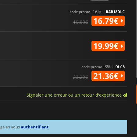
-16% :
code promo
RAB18DLC
16.79€
19.99€
19.99€
-8% :
code promo
DLC8
21.36€
23.22€
Signaler une erreur ou un retour d'expérience
age en vous
authentifiant