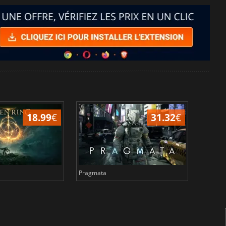
18.99
€
31.32
€
Pragmata
Total 