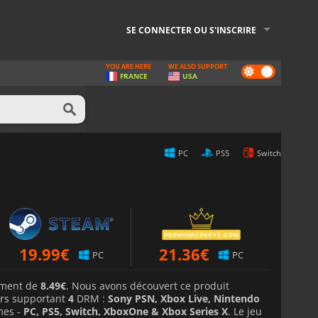
SE CONNECTER OU S'INSCRIRE
YOU ARE HERE
WE ALSO SUPPORT
Dark
FRANCE
USA
mode
PC
PS5
Switch
19.99
€
21.36
€
PC
PC
lement de
8.49€
. Nous avons découvert ce produit
rs supportant
4
DRM :
Sony PSN, Xbox Live, Nintendo
mes -
PC, PS5, Switch, XboxOne & Xbox Series X
. Le jeu