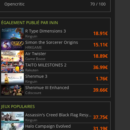
Opencritic
70 / 100
ÉGALEMENT PUBLIÉ PAR ININ
R Type Dimensions 3
18.91€
Kinguin
Simon the Sorcerer Origins
15.11€
HRKGAME
Air Twister
18.89€
Game Boost
TAITO MILESTONES 2
36.99€
Rakuten
Shenmue 3
1.76€
Kinguin
Shenmue III Enhanced
39.66€
Cdiscount
JEUX POPULAIRES
Assassin's Creed Black Flag Resynced
37.75€
Kinguin
Halo Campaign Evolved
31.19€