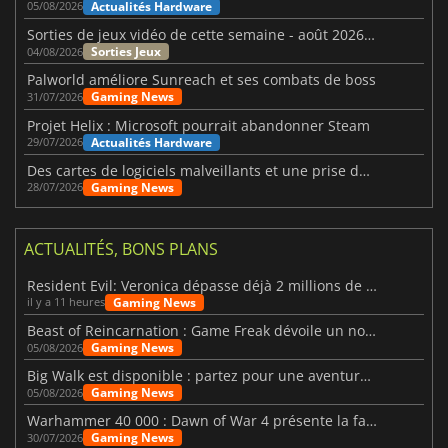
Actualités Hardware
05/08/2026
Sorties de jeux vidéo de cette semaine - août 2026 (semaine 32)
Sorties Jeux
04/08/2026
Palworld améliore Sunreach et ses combats de boss
Gaming News
31/07/2026
Projet Helix : Microsoft pourrait abandonner Steam
Actualités Hardware
29/07/2026
Des cartes de logiciels malveillants et une prise de contrôle de Discord ont touché Meccha Chameleon
Gaming News
28/07/2026
ACTUALITÉS, BONS PLANS
Resident Evil: Veronica dépasse déjà 2 millions de wishlists
Gaming News
il y a 11 heures
Beast of Reincarnation : Game Freak dévoile un nouveau pari
Gaming News
05/08/2026
Big Walk est disponible : partez pour une aventure entre amis
Gaming News
05/08/2026
Warhammer 40 000 : Dawn of War 4 présente la faction des Nécrons
Gaming News
30/07/2026