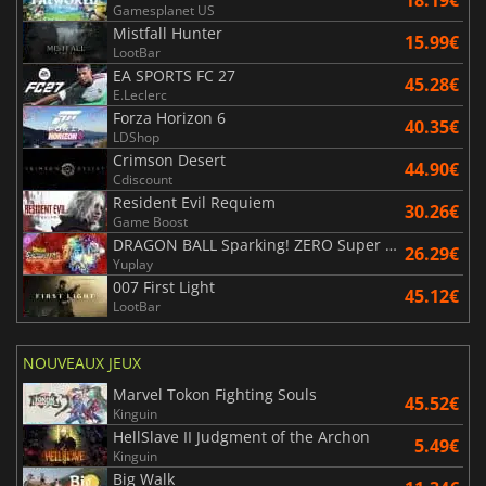
Gamesplanet US
Mistfall Hunter
15.99€
LootBar
EA SPORTS FC 27
45.28€
E.Leclerc
Forza Horizon 6
40.35€
LDShop
Crimson Desert
44.90€
Cdiscount
Resident Evil Requiem
30.26€
Game Boost
DRAGON BALL Sparking! ZERO Super Limit Breaking NEO
26.29€
Yuplay
007 First Light
45.12€
LootBar
NOUVEAUX JEUX
Marvel Tokon Fighting Souls
45.52€
Kinguin
HellSlave II Judgment of the Archon
5.49€
Kinguin
Big Walk