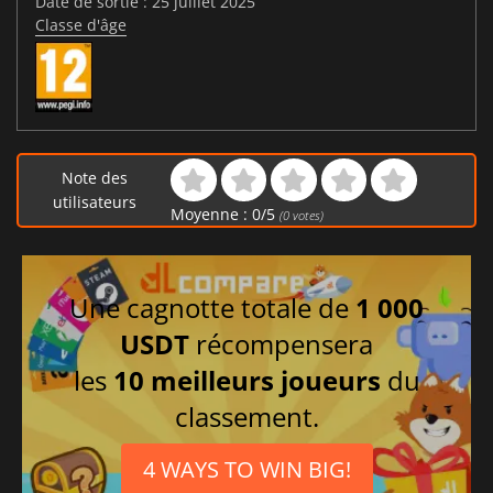
Date de sortie : 25 juillet 2025
Classe d'âge
Note des
utilisateurs
Moyenne :
0
/
5
(
0
votes)
Une cagnotte totale de
1 000
USDT
récompensera
les
10 meilleurs joueurs
du
classement.
4 WAYS TO WIN BIG!