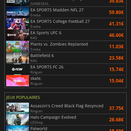
39.83€
GAMESEAL
EA SPORTS Madden NFL 27
59.80€
Eneba
EA SPORTS College Football 27
41.31€
Eneba
EA Sports UFC 6
46.60€
K4G
Plants vs. Zombies Replanted
11.03€
Eneba
Battlefield 6
23.58€
K4G
EA SPORTS FC 26
15.74€
Kinguin
skate.
15.04€
Kinguin
JEUX POPULAIRES
Assassin's Creed Black Flag Resynced
37.75€
Kinguin
Halo Campaign Evolved
28.68€
LDShop
Palworld
18.19€