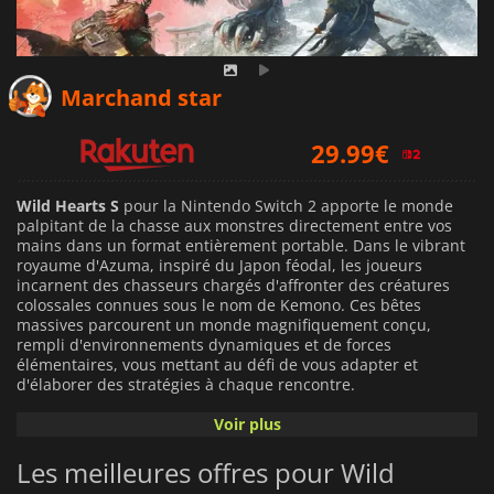
29.99
€
Marchand star
29.99
€
29.99
€
Wild Hearts S
pour la Nintendo Switch 2 apporte le monde
palpitant de la chasse aux monstres directement entre vos
mains dans un format entièrement portable. Dans le vibrant
royaume d'Azuma, inspiré du Japon féodal, les joueurs
incarnent des chasseurs chargés d'affronter des créatures
colossales connues sous le nom de Kemono. Ces bêtes
massives parcourent un monde magnifiquement conçu,
rempli d'environnements dynamiques et de forces
élémentaires, vous mettant au défi de vous adapter et
d'élaborer des stratégies à chaque rencontre.
Voir plus
Le système innovant de Karakuri permet aux chasseurs de
fabriquer des gadgets mécaniques à la volée pendant la
Les meilleures offres pour Wild
chasse. Qu'il s'agisse de poser des pièges, de déployer des
zones de soin ou de créer des tyroliennes pour se déplacer