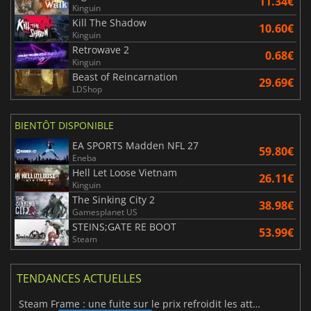
11.34€
Kinguin
Kill The Shadow
10.60€
Kinguin
Retrowave 2
0.68€
Kinguin
Beast of Reincarnation
29.69€
LDShop
BIENTÔT DISPONIBLE
EA SPORTS Madden NFL 27
59.80€
Eneba
Hell Let Loose Vietnam
26.11€
Kinguin
The Sinking City 2
38.98€
Gamesplanet US
STEINS;GATE RE BOOT
53.99€
Steam
TENDANCES ACTUELLES
Steam Frame : une fuite sur le prix refroidit les attentes VR