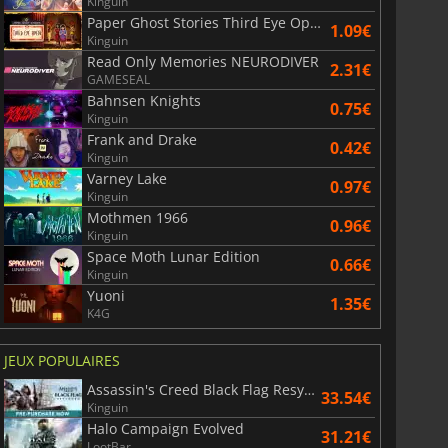
Kinguin
Paper Ghost Stories Third Eye Open
1.09€
Kinguin
Read Only Memories NEURODIVER
2.31€
GAMESEAL
Bahnsen Knights
0.75€
Kinguin
Frank and Drake
0.42€
Kinguin
Varney Lake
0.97€
Kinguin
Mothmen 1966
0.96€
Kinguin
Space Moth Lunar Edition
0.66€
Kinguin
Yuoni
1.35€
K4G
JEUX POPULAIRES
Assassin's Creed Black Flag Resynced
33.54€
Kinguin
Halo Campaign Evolved
31.21€
LootBar