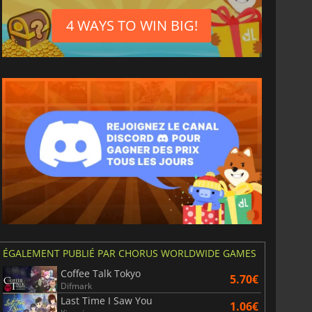
6.75
€
15.48
€
4 WAYS TO WIN BIG!
War WARHAMMER 3
Lies Of P
ÉGALEMENT PUBLIÉ PAR CHORUS WORLDWIDE GAMES
Coffee Talk Tokyo
5.70€
Difmark
Last Time I Saw You
1.06€