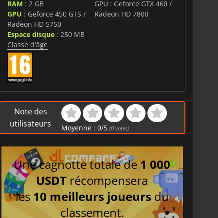
RAM
: 2 GB
GPU : Geforce GTX 460 /
GPU
: Geforce 450 GTS /
Radeon HD 7800
Radeon HD 5750
Espace disque
: 250 MB
Classe d'âge
Note des
utilisateurs
Moyenne :
0
/
5
(
0
votes)
Une cagnotte totale de
1 000
USDT
récompensera
les
10 meilleurs joueurs
du
classement.