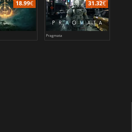
18.99
€
31.32
€
Pragmata
Total 