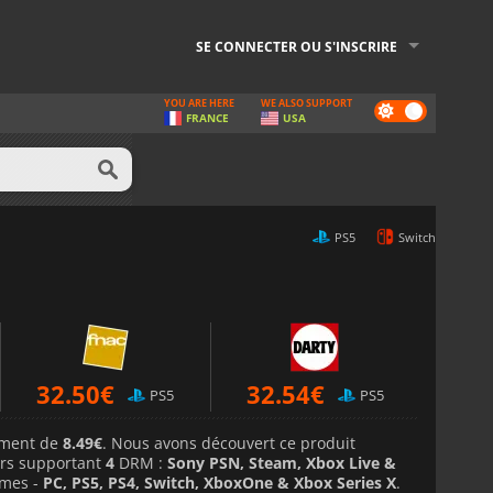
SE CONNECTER OU S'INSCRIRE
YOU ARE HERE
WE ALSO SUPPORT
Dark
FRANCE
USA
mode
PS5
Switch
32.50
€
32.54
€
PS5
PS5
lement de
8.49€
. Nous avons découvert ce produit
rs supportant
4
DRM :
Sony PSN, Steam, Xbox Live &
rmes -
PC, PS5, PS4, Switch, XboxOne & Xbox Series X
.