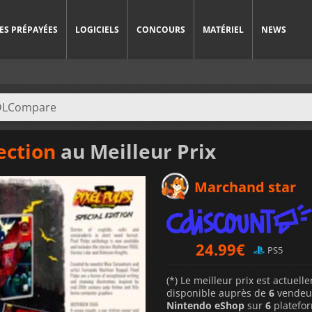
ES PRÉPAYÉES
LOGICIELS
CONCOURS
MATÉRIEL
NEWS
ection
au Meilleur Prix
Marchand star
24.99
€
PS5
(*) Le meilleur prix est actuel
disponible auprès de
6
vendeu
Nintendo eShop
sur
6
platefo