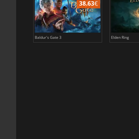
43.98
€
38.63
€
Baldur's Gate 3
Elden Ring