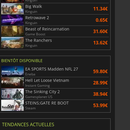
Kinguin
Big Walk
11.34€
Kinguin
Retrowave 2
0.65€
Kinguin
Beast of Reincarnation
31.60€
Game Boost
The Ranchers
13.62€
Kinguin
BIENTÔT DISPONIBLE
EA SPORTS Madden NFL 27
59.80€
Eneba
Hell Let Loose Vietnam
28.99€
Instant Gaming
The Sinking City 2
38.94€
Gamesplanet US
STEINS;GATE RE BOOT
53.99€
Steam
TENDANCES ACTUELLES