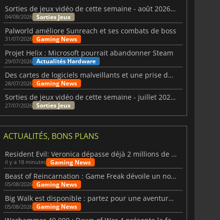
Sorties de jeux vidéo de cette semaine - août 2026 (semaine 32)
Sorties Jeux
04/08/2026
Palworld améliore Sunreach et ses combats de boss
Gaming News
31/07/2026
Projet Helix : Microsoft pourrait abandonner Steam
Actualités Hardware
29/07/2026
Des cartes de logiciels malveillants et une prise de contrôle de Discord ont touché Meccha Chameleon
Gaming News
28/07/2026
Sorties de jeux vidéo de cette semaine - juillet 2026 (semaine 31)
Sorties Jeux
27/07/2026
ACTUALITÉS, BONS PLANS
Resident Evil: Veronica dépasse déjà 2 millions de wishlists
Gaming News
il y a 18 minutes
Beast of Reincarnation : Game Freak dévoile un nouveau pari
Gaming News
05/08/2026
Big Walk est disponible : partez pour une aventure entre amis
Gaming News
05/08/2026