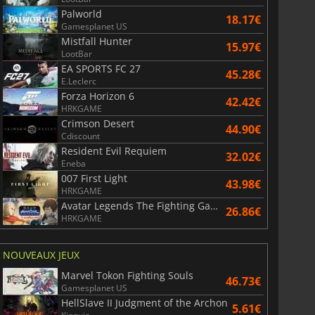
Palworld
18.17€
Gamesplanet US
Mistfall Hunter
15.97€
LootBar
EA SPORTS FC 27
45.28€
E.Leclerc
Forza Horizon 6
42.42€
HRKGAME
Crimson Desert
44.90€
Cdiscount
Resident Evil Requiem
32.02€
Eneba
007 First Light
43.98€
HRKGAME
Avatar Legends The Fighting Game
26.86€
HRKGAME
NOUVEAUX JEUX
Marvel Tokon Fighting Souls
46.73€
Gamesplanet US
HellSlave II Judgment of the Archon
5.61€