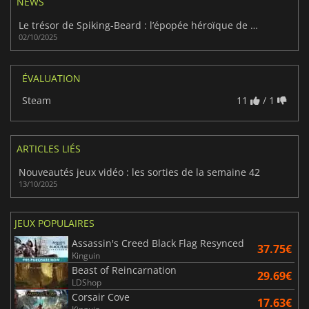
NEWS
Le trésor de Spiking-Beard : l’épopée héroïque de Chickenhare
02/10/2025
ÉVALUATION
Steam
11
/ 1
ARTICLES LIÉS
Nouveautés jeux vidéo : les sorties de la semaine 42
13/10/2025
JEUX POPULAIRES
Assassin's Creed Black Flag Resynced
37.75€
Kinguin
Beast of Reincarnation
29.69€
LDShop
Corsair Cove
17.63€