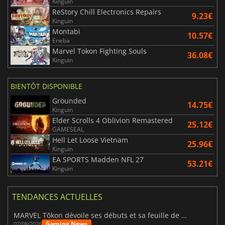
Kinguin
ReStory Chill Electronics Repairs
9.23€
Kinguin
Montabi
10.57€
Eneba
Marvel Tokon Fighting Souls
36.08€
Kinguin
BIENTÔT DISPONIBLE
Grounded
14.75€
Kinguin
Elder Scrolls 4 Oblivion Remastered
25.12€
GAMESEAL
Hell Let Loose Vietnam
25.96€
Kinguin
EA SPORTS Madden NFL 27
53.21€
Kinguin
TENDANCES ACTUELLES
MARVEL Tōkon dévoile ses débuts et sa feuille de route
Gaming News
07/08/2026