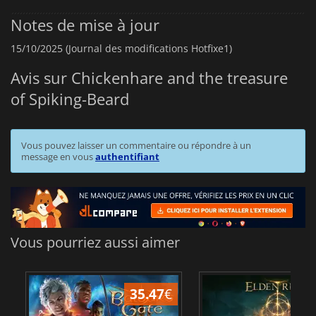
Notes de mise à jour
15/10/2025 (Journal des modifications Hotfixe1)
Avis sur Chickenhare and the treasure
of Spiking-Beard
Vous pouvez laisser un commentaire ou répondre à un
message en vous
authentifiant
Vous pourriez aussi aimer
35.47
€
2