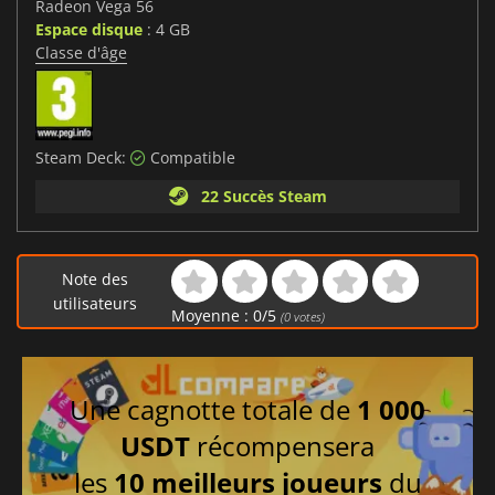
Radeon Vega 56
Espace disque
: 4 GB
Classe d'âge
Steam Deck:
Compatible
22 Succès Steam
Note des
utilisateurs
Moyenne :
0
/
5
(
0
votes)
Une cagnotte totale de
1 000
USDT
récompensera
les
10 meilleurs joueurs
du