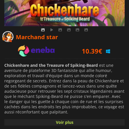
7.30
€
Marchand star
10.39
€
9.72
€
Chickenhare and the Treasure of Spiking-Beard
est une
aventure de plateforme 3D fantaisiste qui allie humour,
exploration et travail d'équipe dans un monde coloré
regorgeant de secrets. Entrez dans la peau de Chickenhare et
de ses fidèles compagnons et lancez-vous dans une quête
audacieuse pour retrouver les sept cristaux légendaires avant
que le méchant Spiking-Beard ne puisse s'en emparer. Avec
le danger qui les guette à chaque coin de rue et les surprises
cachées dans les endroits les plus improbables, ce voyage est
aussi réconfortant que palpitant.
Voir plus
L'aventure se déroule dans des paysages vibrants et
imaginatifs, depuis les grandes salles du château de Barbe-