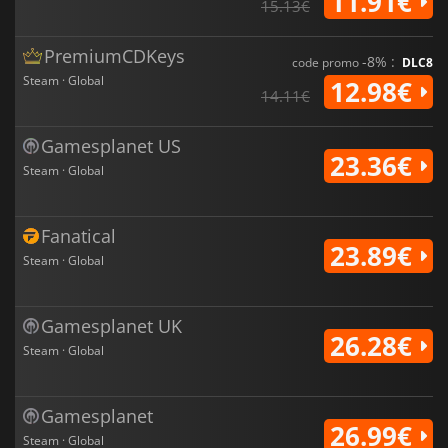
11.91€
15.13€
PremiumCDKeys
-8% :
code promo
DLC8
Steam · Global
12.98€
14.11€
Gamesplanet US
23.36€
Steam · Global
Fanatical
23.89€
Steam · Global
Gamesplanet UK
26.28€
Steam · Global
Gamesplanet
26.99€
Steam · Global