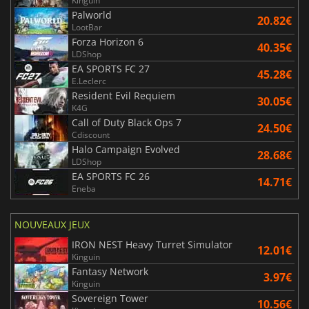
Kinguin
Palworld
20.82€
LootBar
Forza Horizon 6
40.35€
LDShop
EA SPORTS FC 27
45.28€
E.Leclerc
Resident Evil Requiem
30.05€
K4G
Call of Duty Black Ops 7
24.50€
Cdiscount
Halo Campaign Evolved
28.68€
LDShop
EA SPORTS FC 26
14.71€
Eneba
NOUVEAUX JEUX
IRON NEST Heavy Turret Simulator
12.01€
Kinguin
Fantasy Network
3.97€
Kinguin
Sovereign Tower
10.56€