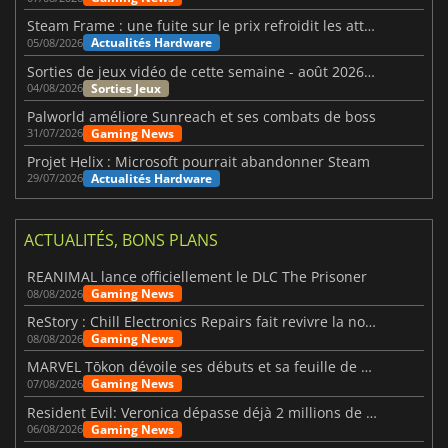
Steam Frame : une fuite sur le prix refroidit les attentes VR
Actualités Hardware
05/08/2026
Sorties de jeux vidéo de cette semaine - août 2026 (semaine 32)
Sorties Jeux
04/08/2026
Palworld améliore Sunreach et ses combats de boss
Gaming News
31/07/2026
Projet Helix : Microsoft pourrait abandonner Steam
Actualités Hardware
29/07/2026
ACTUALITÉS, BONS PLANS
REANIMAL lance officiellement le DLC The Prisoner
Gaming News
08/08/2026
ReStory : Chill Electronics Repairs fait revivre la nostalgie des années 2000
Gaming News
08/08/2026
MARVEL Tōkon dévoile ses débuts et sa feuille de route
Gaming News
07/08/2026
Resident Evil: Veronica dépasse déjà 2 millions de wishlists
Gaming News
06/08/2026