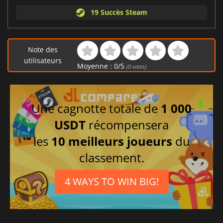
19 Succès Steam
Note des
utilisateurs
Moyenne :
0
/
5
(
0
votes)
Une cagnotte totale de
1 000
USDT
récompensera
les
10 meilleurs joueurs
du
classement.
4 WAYS TO WIN BIG!