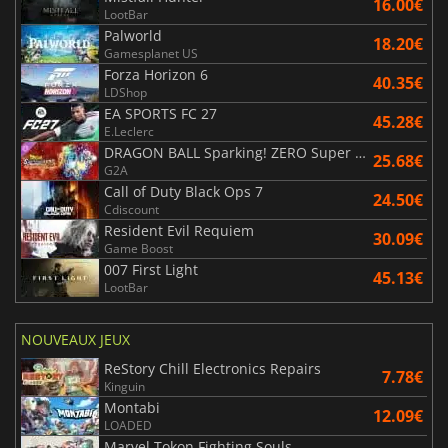
16.00€
LootBar
Palworld
18.20€
Gamesplanet US
Forza Horizon 6
40.35€
LDShop
EA SPORTS FC 27
45.28€
E.Leclerc
DRAGON BALL Sparking! ZERO Super Limit Breaking NEO
25.68€
G2A
Call of Duty Black Ops 7
24.50€
Cdiscount
Resident Evil Requiem
30.09€
Game Boost
007 First Light
45.13€
LootBar
NOUVEAUX JEUX
ReStory Chill Electronics Repairs
7.78€
Kinguin
Montabi
12.09€
LOADED
Marvel Tokon Fighting Souls