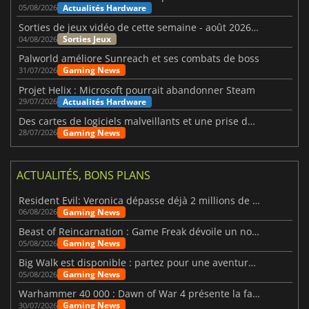
Actualités Hardware
05/08/2026
Sorties de jeux vidéo de cette semaine - août 2026 (semaine 32)
Sorties Jeux
04/08/2026
Palworld améliore Sunreach et ses combats de boss
Gaming News
31/07/2026
Projet Helix : Microsoft pourrait abandonner Steam
Actualités Hardware
29/07/2026
Des cartes de logiciels malveillants et une prise de contrôle de Discord ont touché Meccha Chameleon
Gaming News
28/07/2026
ACTUALITÉS, BONS PLANS
Resident Evil: Veronica dépasse déjà 2 millions de wishlists
Gaming News
06/08/2026
Beast of Reincarnation : Game Freak dévoile un nouveau pari
Gaming News
05/08/2026
Big Walk est disponible : partez pour une aventure entre amis
Gaming News
05/08/2026
Warhammer 40 000 : Dawn of War 4 présente la faction des Nécrons
Gaming News
30/07/2026