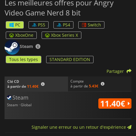
Les meilleures offres pour Angry
Video Game Nerd 8 bit
PC
PS5
PS4
Switch
XboxOne
Xbox Series X
Steam
Tous les types
STANDARD EDITION
Partager
Compte
Clé CD
à partir de
5.43€
à partir de
11.40€
Steam
11.40€
Steam · Global
Signaler une erreur ou un retour d'expérience