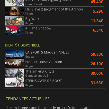
45.40€
Game Boost
HellSlave 2 Judgment of the Archon
5.29€
Kinguin
Big Walk
11.34€
Kinguin
Kill The Shadow
6.34€
Kinguin
BIENTÔT DISPONIBLE
EA SPORTS Madden NFL 27
59.80€
Eneba
Hell Let Loose Vietnam
26.10€
Kinguin
The Sinking City 2
39.00€
Gamesplanet US
STEINS;GATE RE BOOT
31.63€
Kinguin
TENDANCES ACTUELLES
Steam Frame : une fuite sur le prix refroidit les attentes VR