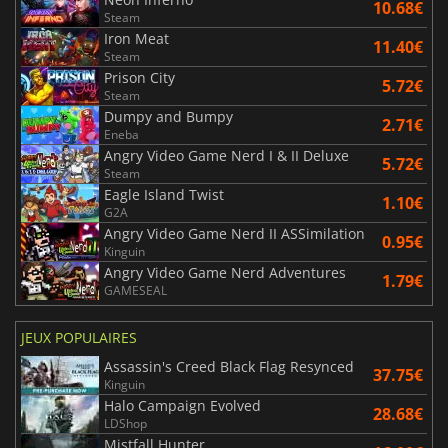
10.68€
Steam
Iron Meat
11.40€
Steam
Prison City
5.72€
Steam
Dumpy and Bumpy
2.71€
Eneba
Angry Video Game Nerd I & II Deluxe
5.72€
Steam
Eagle Island Twist
1.10€
G2A
Angry Video Game Nerd II ASSimilation
0.95€
Kinguin
Angry Video Game Nerd Adventures
1.79€
GAMESEAL
JEUX POPULAIRES
Assassin's Creed Black Flag Resynced
37.75€
Kinguin
Halo Campaign Evolved
28.68€
LDShop
Mistfall Hunter