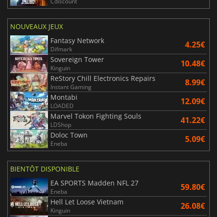
Cdiscount
NOUVEAUX JEUX
Fantasy Network
4.25€
Difmark
Sovereign Tower
10.48€
Kinguin
ReStory Chill Electronics Repairs
8.99€
Instant Gaming
Montabi
12.09€
LOADED
Marvel Tokon Fighting Souls
41.22€
LDShop
Doloc Town
5.09€
Eneba
BIENTÔT DISPONIBLE
EA SPORTS Madden NFL 27
59.80€
Eneba
Hell Let Loose Vietnam
26.08€
Kinguin