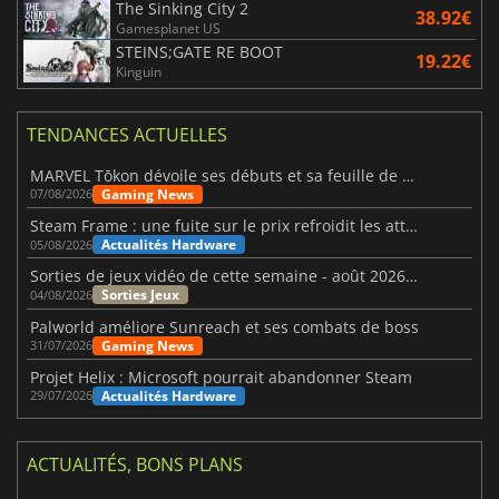
The Sinking City 2
38.92€
Gamesplanet US
STEINS;GATE RE BOOT
19.22€
Kinguin
TENDANCES ACTUELLES
MARVEL Tōkon dévoile ses débuts et sa feuille de route
Gaming News
07/08/2026
Steam Frame : une fuite sur le prix refroidit les attentes VR
Actualités Hardware
05/08/2026
Sorties de jeux vidéo de cette semaine - août 2026 (semaine 32)
Sorties Jeux
04/08/2026
Palworld améliore Sunreach et ses combats de boss
Gaming News
31/07/2026
Projet Helix : Microsoft pourrait abandonner Steam
Actualités Hardware
29/07/2026
ACTUALITÉS, BONS PLANS