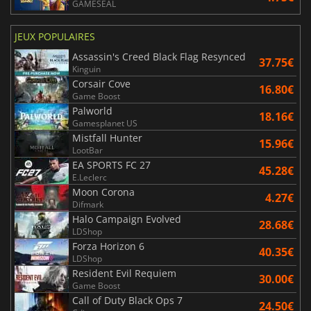
GAMESEAL
JEUX POPULAIRES
Assassin's Creed Black Flag Resynced
37.75€
Kinguin
Corsair Cove
16.80€
Game Boost
Palworld
18.16€
Gamesplanet US
Mistfall Hunter
15.96€
LootBar
EA SPORTS FC 27
45.28€
E.Leclerc
Moon Corona
4.27€
Difmark
Halo Campaign Evolved
28.68€
LDShop
Forza Horizon 6
40.35€
LDShop
Resident Evil Requiem
30.00€
Game Boost
Call of Duty Black Ops 7
24.50€