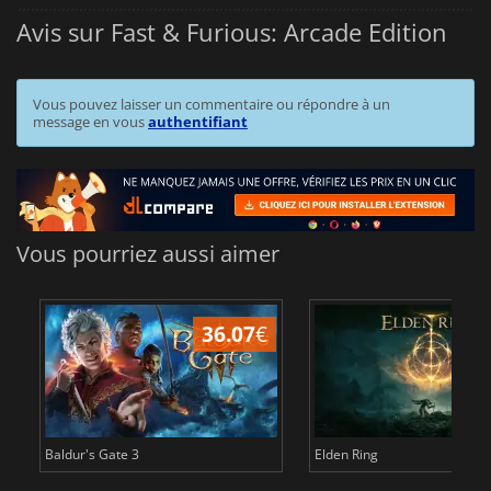
Avis sur Fast & Furious: Arcade Edition
Vous pouvez laisser un commentaire ou répondre à un
message en vous
authentifiant
Vous pourriez aussi aimer
36.07
€
2
Baldur's Gate 3
Elden Ring