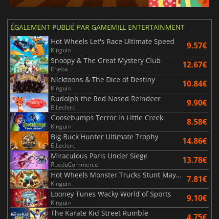
ÉGALEMENT PUBLIÉ PAR GAMEMILL ENTERTAINMENT
Hot Wheels Let's Race Ultimate Speed
9.57€
Kinguin
Snoopy & The Great Mystery Club
12.67€
Eneba
Nicktoons & The Dice of Destiny
10.84€
Kinguin
Rudolph the Red Nosed Reindeer
9.90€
E.Leclerc
Goosebumps Terror in Little Creek
8.58€
Kinguin
Big Buck Hunter Ultimate Trophy
14.86€
E.Leclerc
Miraculous Paris Under Siege
13.78€
RueduCommerce
Hot Wheels Monster Trucks Stunt Mayhem
7.81€
Kinguin
Looney Tunes Wacky World of Sports
9.10€
Kinguin
The Karate Kid Street Rumble
4.75€