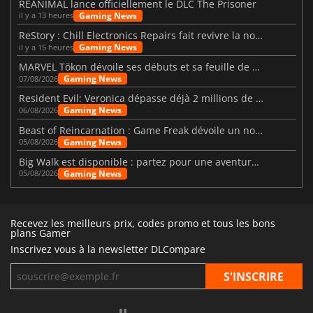
REANIMAL lance officiellement le DLC The Prisoner
Gaming News
il y a 13 heures
ReStory : Chill Electronics Repairs fait revivre la nostalgie des années 2000
Gaming News
il y a 15 heures
MARVEL Tōkon dévoile ses débuts et sa feuille de route
Gaming News
07/08/2026
Resident Evil: Veronica dépasse déjà 2 millions de wishlists
Gaming News
06/08/2026
Beast of Reincarnation : Game Freak dévoile un nouveau pari
Gaming News
05/08/2026
Big Walk est disponible : partez pour une aventure entre amis
Gaming News
05/08/2026
Recevez les meilleurs prix, codes promo et tous les bons
plans Gamer
Inscrivez vous à la newsletter DLCompare