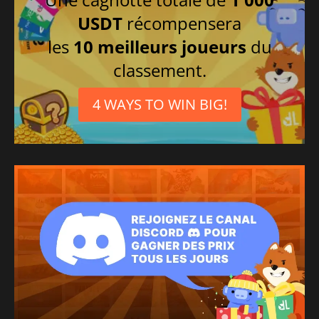
USDT
récompensera
les
10 meilleurs joueurs
du
classement.
4 WAYS TO WIN BIG!