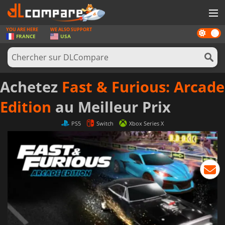
YOU ARE HERE
WE ALSO SUPPORT
Dark
JEUX
FRANCE
USA
mode
CARTES PRÉPAYÉES
LOGICIELS
Achetez
Fast & Furious: Arcade
CONCOURS
Edition
au Meilleur Prix
MATÉRIEL
PS5
Switch
Xbox Series X
NEWS
SE CONNECTER OU S'INSCRIRE