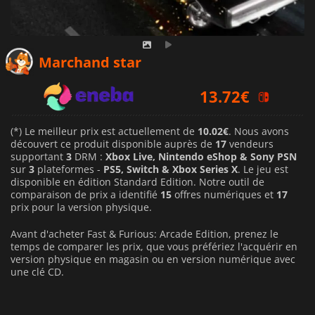
12.69
€
Marchand star
13.72
€
14.39
€
(*) Le meilleur prix est actuellement de
10.02€
. Nous avons
découvert ce produit disponible auprès de
17
vendeurs
supportant
3
DRM :
Xbox Live, Nintendo eShop & Sony PSN
sur
3
plateformes -
PS5, Switch & Xbox Series X
. Le jeu est
disponible en édition Standard Edition. Notre outil de
comparaison de prix a identifié
15
offres numériques et
17
prix pour la version physique.
Avant d'acheter Fast & Furious: Arcade Edition, prenez le
temps de comparer les prix, que vous préfériez l'acquérir en
version physique en magasin ou en version numérique avec
une clé CD.