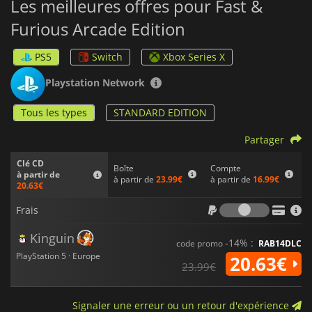
Les meilleures offres pour Fast &
Furious Arcade Edition
PS5
Switch
Xbox Series X
Playstation Network
Tous les types
STANDARD EDITION
Partager
Clé CD
Boîte
Compte
à partir de
à partir de
23.99€
à partir de
16.99€
20.63€
Frais
Frais
Kinguin
-14% :
code promo
RAB14DLC
PlayStation 5 · Europe
20.63€
23.99€
Signaler une erreur ou un retour d'expérience