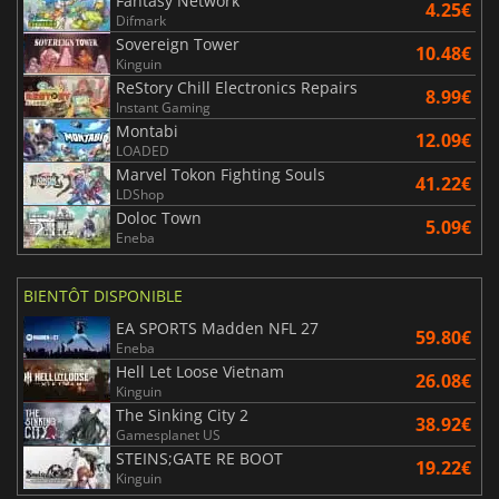
Fantasy Network
4.25€
Difmark
Sovereign Tower
10.48€
Kinguin
ReStory Chill Electronics Repairs
8.99€
Instant Gaming
Montabi
12.09€
LOADED
Marvel Tokon Fighting Souls
41.22€
LDShop
Doloc Town
5.09€
Eneba
BIENTÔT DISPONIBLE
EA SPORTS Madden NFL 27
59.80€
Eneba
Hell Let Loose Vietnam
26.08€
Kinguin
The Sinking City 2
38.92€
Gamesplanet US
STEINS;GATE RE BOOT
19.22€
Kinguin