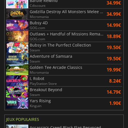
Barbie Rewind
34.99€
Cdiscount
Godzilla Destroy All Monsters Melee Remastered
34.99€
Micromania
Bubsy 4D
14.99€
GOG.com
Outlaws + Handful of Missions Remaster
18.89€
GOG.com
Bubsy in The Purrfect Collection
19.50€
Steam
Adventure of Samsara
19.50€
Steam
Golden Tee Arcade Classics
19.99€
Micromania
I, Robot
8.24€
PlayStation Store
Breakout Beyond
14.79€
Steam
Yars Rising
1.90€
Kinguin
JEUX POPULAIRES
Assassin's Creed Black Flag Resynced