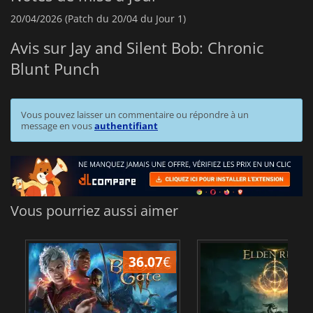
20/04/2026 (Patch du 20/04 du Jour 1)
Avis sur Jay and Silent Bob: Chronic
Blunt Punch
Vous pouvez laisser un commentaire ou répondre à un
message en vous
authentifiant
Vous pourriez aussi aimer
36.07
€
2