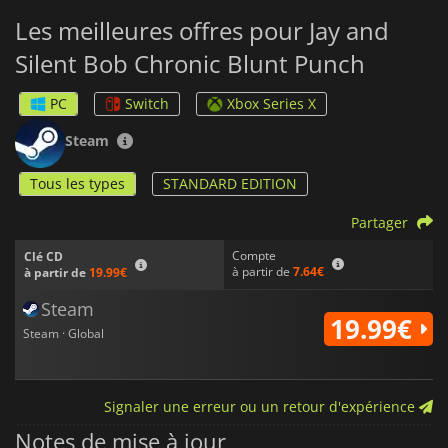
Les meilleures offres pour Jay and
Silent Bob Chronic Blunt Punch
PC
Switch
Xbox Series X
Steam
Tous les types
STANDARD EDITION
Partager
Compte
Clé CD
à partir de
7.64€
à partir de
19.99€
Steam
19.99€
Steam · Global
Signaler une erreur ou un retour d'expérience
Notes de mise à jour