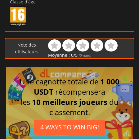
Classe d'âge
Note des
utilisateurs
Moyenne :
0
/
5
(
0
votes)
Une cagnotte totale de
1 000
USDT
récompensera
les
10 meilleurs joueurs
du
classement.
4 WAYS TO WIN BIG!