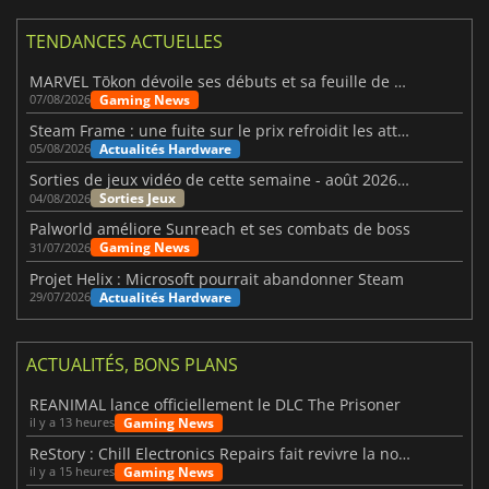
TENDANCES ACTUELLES
MARVEL Tōkon dévoile ses débuts et sa feuille de route
Gaming News
07/08/2026
Steam Frame : une fuite sur le prix refroidit les attentes VR
Actualités Hardware
05/08/2026
Sorties de jeux vidéo de cette semaine - août 2026 (semaine 32)
Sorties Jeux
04/08/2026
Palworld améliore Sunreach et ses combats de boss
Gaming News
31/07/2026
Projet Helix : Microsoft pourrait abandonner Steam
Actualités Hardware
29/07/2026
ACTUALITÉS, BONS PLANS
REANIMAL lance officiellement le DLC The Prisoner
Gaming News
il y a 13 heures
ReStory : Chill Electronics Repairs fait revivre la nostalgie des années 2000
Gaming News
il y a 15 heures