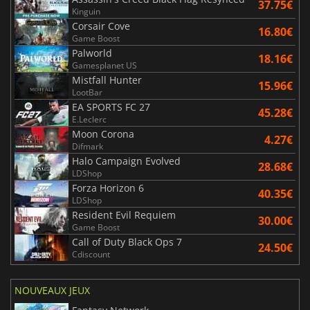
37.75€
Kinguin
Corsair Cove
16.80€
Game Boost
Palworld
18.16€
Gamesplanet US
Mistfall Hunter
15.96€
LootBar
EA SPORTS FC 27
45.28€
E.Leclerc
Moon Corona
4.27€
Difmark
Halo Campaign Evolved
28.68€
LDShop
Forza Horizon 6
40.35€
LDShop
Resident Evil Requiem
30.00€
Game Boost
Call of Duty Black Ops 7
24.50€
Cdiscount
NOUVEAUX JEUX