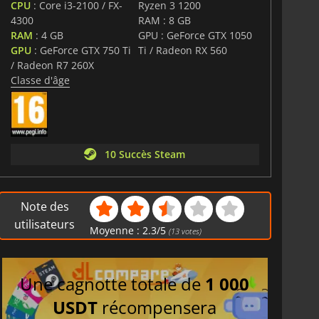
atmosphérique et la communication vocale immersive pour
CPU
: Core i3-2100 / FX-
Ryzen 3 1200
 suspense où la confiance n'est jamais garantie et où
4300
RAM : 8 GB
 secret terrifiant.
RAM
: 4 GB
GPU : GeForce GTX 1050
GPU
: GeForce GTX 750 Ti
Ti / Radeon RX 560
/ Radeon R7 260X
Classe d'âge
10 Succès Steam
Note des
utilisateurs
Moyenne :
2.3
/
5
(
13
votes)
Une cagnotte totale de
1 000
USDT
récompensera