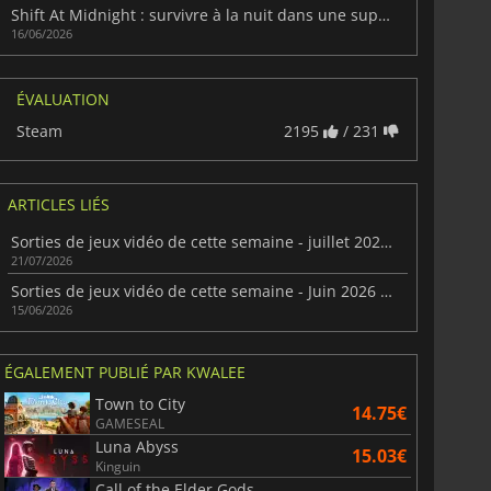
Shift At Midnight : survivre à la nuit dans une supérette hantée
16/06/2026
ÉVALUATION
Steam
2195
/ 231
ARTICLES LIÉS
Sorties de jeux vidéo de cette semaine - juillet 2026 (semaine 30)
21/07/2026
Sorties de jeux vidéo de cette semaine - Juin 2026 (semaine 25)
15/06/2026
ÉGALEMENT PUBLIÉ PAR KWALEE
Town to City
14.75€
GAMESEAL
Luna Abyss
15.03€
Kinguin
Call of the Elder Gods