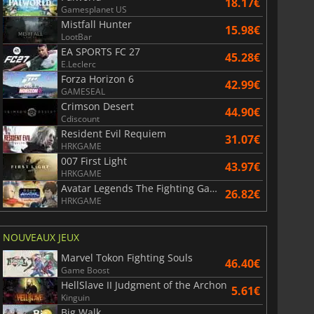
18.17€
Gamesplanet US
Mistfall Hunter
15.98€
LootBar
EA SPORTS FC 27
45.28€
E.Leclerc
18.94
€
17.94
€
Forza Horizon 6
42.99€
GAMESEAL
Crimson Desert
44.90€
Cdiscount
Resident Evil Requiem
31.07€
HRKGAME
ization 7
Borderlands 4
007 First Light
43.97€
HRKGAME
Avatar Legends The Fighting Game
26.82€
HRKGAME
NOUVEAUX JEUX
Marvel Tokon Fighting Souls
46.40€
Game Boost
HellSlave II Judgment of the Archon
5.61€
Kinguin
Big Walk