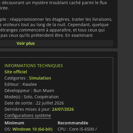
en découvrant un mystère troublant caché parmi le flux
irée.
le : réapprovisionner les étagères, traiter les livraisons,
es visiteurs tout au long de la nuit. Cependant, quelque
 étranges commencent à apparaître, et tous ceux qui
t pas ceux qu'ils prétendent être. En examinant
tité, en interrogeant les clients et en comparant les
Voir plus
rminer quels visiteurs sont authentiques et lesquels
x.
nte de nouveaux défis grâce à des événements et des
INFORMATIONS TECHNIQUES
tiennent les joueurs constamment sur le qui-vive. Au fur
Site officiel
 l'activité suspecte devient plus fréquente, ce qui oblige
Catégories :
Simulation
responsabilités quotidiennes avec des enquêtes de plus
n aux petits détails peut faire la différence entre voir le
Editeur : Kwalee
ochaine victime.
Développeur : Bun Muen
Mode(s) : Solo, Coopération
 la survie devient la priorité. Travaillez ensemble pour
Date de sortie : 22 juillet 2026
es outils défensifs et rester hors de vue pendant que des
Dernières mises à jour:
24/07/2026
s locaux. La communication, le travail d'équipe et la prise
Configurations système
els alors que la situation dégénère en chaos.
Minimum
Recommandée
rs,
Shift At Midnight
combine le jeu coopératif, la
OS:
Windows 10 (64-bit)
CPU : Core i5-6500 /