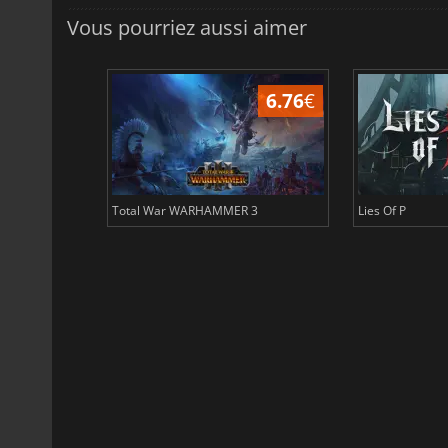
Vous pourriez aussi aimer
31.32
€
6.76
€
Total War WARHAMMER 3
Lies Of P