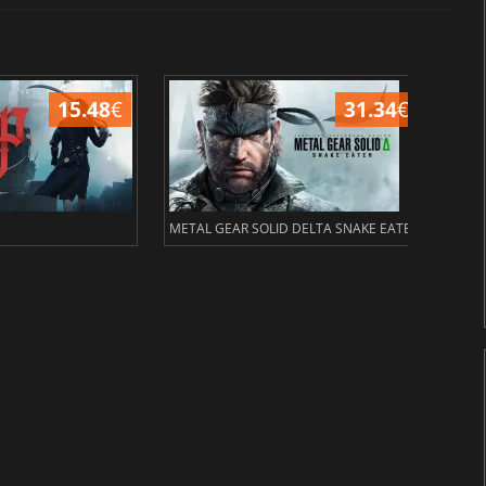
15.48
€
31.34
€
METAL GEAR SOLID DELTA SNAKE EATER
Civil