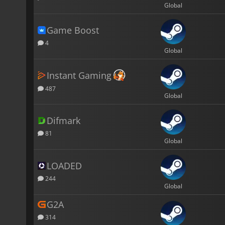
Global
Game Boost
4
Global
Instant Gaming
487
Global
Difmark
81
Global
LOADED
244
Global
G2A
314