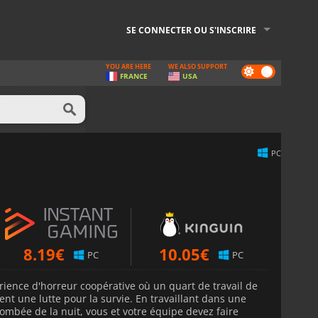
SE CONNECTER OU S'INSCRIRE
YOU ARE HERE
WE ALSO SUPPORT
Dark
FRANCE
USA
mode
PC
8.19
€
10.05
€
PC
PC
ience d'horreur coopérative où un quart de travail de
nt une lutte pour la survie. En travaillant dans une
 tombée de la nuit, vous et votre équipe devez faire