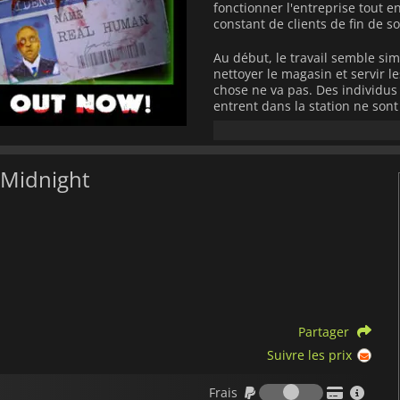
fonctionner l'entreprise tout 
constant de clients de fin de so
Au début, le travail semble simp
nettoyer le magasin et servir l
chose ne va pas. Des individus
entrent dans la station ne son
attentivement les pièces d'iden
informations, vous devrez déte
sont des imposteurs dangereu
t Midnight
Chaque quart de travail prése
rencontres aléatoires qui main
et à mesure que la nuit avance,
votre équipe à équilibrer les 
en plus tendues. Prêter attentio
lever du soleil et devenir la pr
Lorsqu'une menace est détectée,
sécuriser la station, utiliser d
Partager
entités hostiles rôdent dans le
de décision rapide sont essenti
Suivre les prix
Frais
Conçu pour jusqu'à trois joueu
Frais