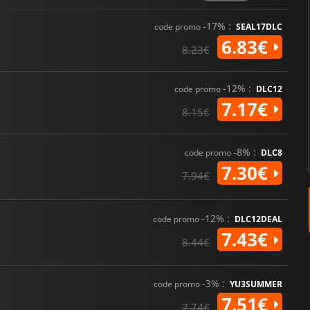
déduction sociale, l'horreur 
créer une expérience pleine de
chaque client pourrait cacher un
-17% :
code promo
SEAL17DLC
6.83€
8.23€
-12% :
code promo
DLC12
7.17€
8.15€
-8% :
code promo
DLC8
7.30€
7.94€
-12% :
code promo
DLC12DEAL
7.43€
8.44€
-3% :
code promo
YU3SUMMER
7.51€
7.74€