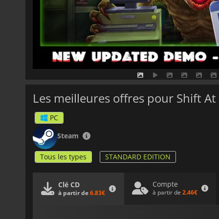
Les meilleures offres pour Shift A
PC
Steam
Tous les types
STANDARD EDITION
Compte
Clé CD
à partir de
2.46€
à partir de
6.83€