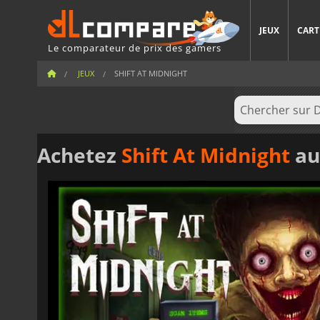
JEUX
CART
Le comparateur de prix des gamers
JEUX
SHIFT AT MIDNIGHT
Achetez
Shift At Midnight
au