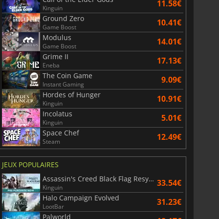
11.58€
Kinguin
Ground Zero
10.41€
Game Boost
Modulus
14.01€
Game Boost
Grime II
17.13€
Eneba
The Coin Game
9.09€
Instant Gaming
Hordes of Hunger
10.91€
Kinguin
Incolatus
5.01€
Kinguin
Space Chef
12.49€
Steam
JEUX POPULAIRES
Assassin's Creed Black Flag Resynced
33.54€
Kinguin
Halo Campaign Evolved
31.23€
LootBar
Palworld