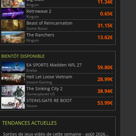
11.34€
Kinguin
Retrowave 2
0.65€
Kinguin
Beast of Reincarnation
31.15€
Game Boost
The Ranchers
13.62€
Kinguin
BIENTÔT DISPONIBLE
EA SPORTS Madden NFL 27
59.80€
Eneba
Hell Let Loose Vietnam
28.99€
Instant Gaming
The Sinking City 2
38.94€
Gamesplanet US
STEINS;GATE RE BOOT
53.99€
Steam
TENDANCES ACTUELLES
Sorties de jeux vidéo de cette semaine - août 2026 (semaine 32)