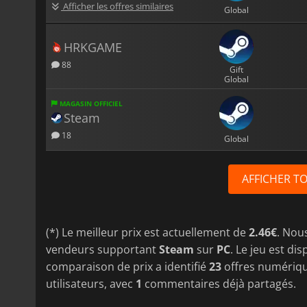
Afficher les offres similaires
Global
HRKGAME
88
Gift
Global
MAGASIN OFFICIEL
Steam
18
Global
AFFICHER T
(*) Le meilleur prix est actuellement de
2.46€
. Nou
vendeurs supportant
Steam
sur
PC
. Le jeu est di
comparaison de prix a identifié
23
offres numérique
utilisateurs, avec
1
commentaires déjà partagés.