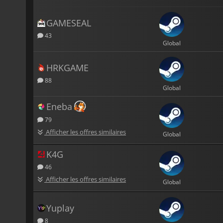
GAMESEAL
43
Global
HRKGAME
88
Global
Eneba
79
Afficher les offres similaires
Global
K4G
46
Afficher les offres similaires
Global
Yuplay
8