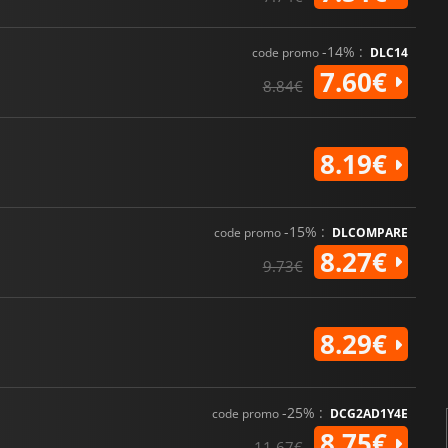
-14% :
code promo
DLC14
7.60€
8.84€
8.19€
-15% :
code promo
DLCOMPARE
8.27€
9.73€
8.29€
-25% :
code promo
DCG2AD1Y4E
8.75€
11.67€