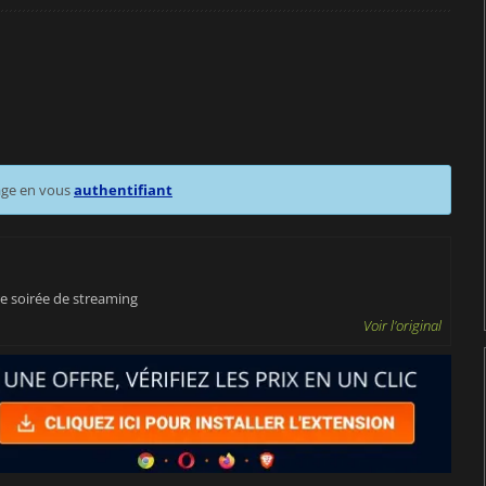
age en vous
authentifiant
re soirée de streaming
Voir l'original