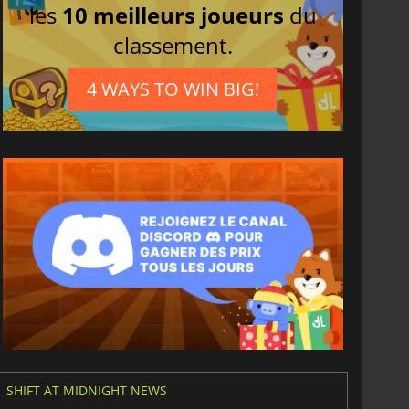
les
10 meilleurs joueurs
du
classement.
4 WAYS TO WIN BIG!
SHIFT AT MIDNIGHT NEWS