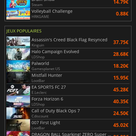
14.79€
Steam
Volleyball Challenge
0.88€
HRKGAME
JEUX POPULAIRES
Assassin's Creed Black Flag Resynced
37.75€
Kinguin
Halo Campaign Evolved
28.68€
LDShop
Palworld
18.20€
Gamesplanet US
Mistfall Hunter
15.95€
LootBar
EA SPORTS FC 27
45.28€
E.Leclerc
Forza Horizon 6
40.35€
LDShop
Call of Duty Black Ops 7
24.50€
Cdiscount
007 First Light
45.02€
LootBar
DRAGON BALL Sparking! ZERO Super Limit Breaking NEO