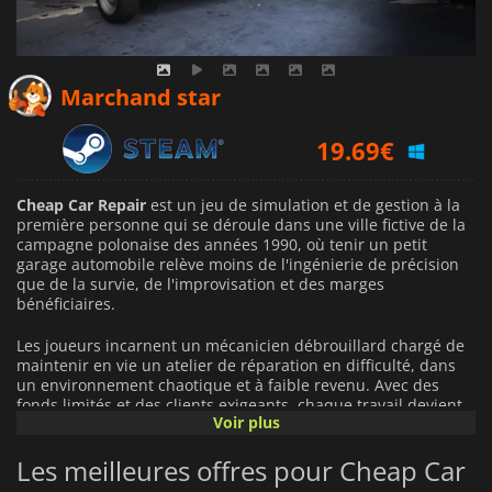
39.59
€
Marchand star
19.69
€
39.56
€
Cheap Car Repair
est un jeu de simulation et de gestion à la
première personne qui se déroule dans une ville fictive de la
campagne polonaise des années 1990, où tenir un petit
garage automobile relève moins de l'ingénierie de précision
que de la survie, de l'improvisation et des marges
bénéficiaires.
Les joueurs incarnent un mécanicien débrouillard chargé de
maintenir en vie un atelier de réparation en difficulté, dans
un environnement chaotique et à faible revenu. Avec des
fonds limités et des clients exigeants, chaque travail devient
Voir plus
un exercice d'équilibre entre faire les choses correctement et
les faire
juste assez bon marché pour rester en activité
.
Les meilleures offres pour Cheap Car
Le gameplay se concentre sur les mécaniques de réparation