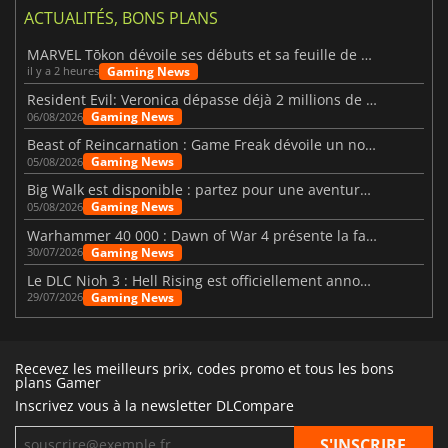
ACTUALITÉS, BONS PLANS
MARVEL Tōkon dévoile ses débuts et sa feuille de route
Gaming News
il y a 2 heures
Resident Evil: Veronica dépasse déjà 2 millions de wishlists
Gaming News
06/08/2026
Beast of Reincarnation : Game Freak dévoile un nouveau pari
Gaming News
05/08/2026
Big Walk est disponible : partez pour une aventure entre amis
Gaming News
05/08/2026
Warhammer 40 000 : Dawn of War 4 présente la faction des Nécrons
Gaming News
30/07/2026
Le DLC Nioh 3 : Hell Rising est officiellement annoncé
Gaming News
29/07/2026
Recevez les meilleurs prix, codes promo et tous les bons
plans Gamer
Inscrivez vous à la newsletter DLCompare