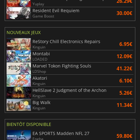
26.29€
Yuplay
Resident Evil Requiem
30.00€
Game Boost
NOUVEAUX JEUX
ReStory Chill Electronics Repairs
6.95€
Kinguin
Montabi
12.09€
LOADED
Marvel Tokon Fighting Souls
41.22€
LDShop
Akatori
6.10€
Kinguin
HellSlave 2 Judgment of the Archon
5.26€
Kinguin
Big Walk
11.34€
Kinguin
BIENTÔT DISPONIBLE
EA SPORTS Madden NFL 27
59.80€
Eneba