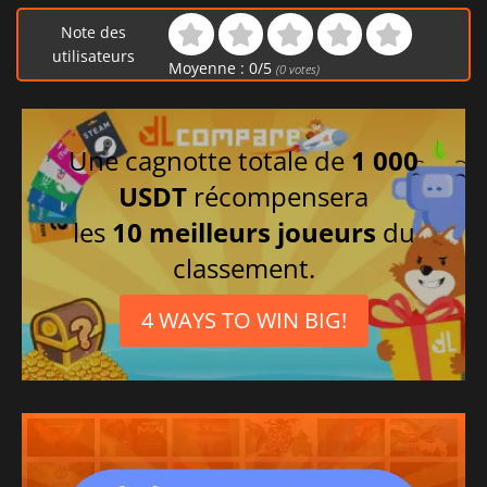
Note des
utilisateurs
Moyenne :
0
/
5
(
0
votes)
Une cagnotte totale de
1 000
USDT
récompensera
les
10 meilleurs joueurs
du
classement.
4 WAYS TO WIN BIG!