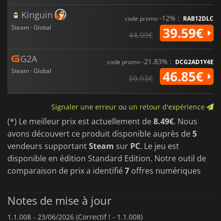
forte narration atmosphérique
Kinguin
Exploration en monde ouvert avec des quêtes secondaires
-12% :
code promo
RAB12DLC
et des événements axés sur les personnages
Steam · Global
39.59€
44.99€
Des mécaniques de gestion équilibrant les revenus, la
réputation et la survie de l'atelier
G2A
-21.83% :
code promo
DCG2AD1Y4E
Mélangeant réalisme de simulation et satire,
Cheap Car
Steam · Global
46.85€
Repair
offre une vision brute mais comique de la culture de la
59.93€
réparation automobile, où l'ingéniosité prime sur la qualité.
Signaler une erreur ou un retour d'expérience
(*) Le meilleur prix est actuellement de
8.49€
. Nous
avons découvert ce produit disponible auprès de
5
vendeurs supportant
Steam
sur
PC
. Le jeu est
disponible en édition Standard Edition. Notre outil de
comparaison de prix a identifié
7
offres numériques
Notes de mise à jour
1.1.008 -
23/06/2026 (Correctif ! - 1.1.008)