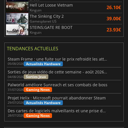
Hell Let Loose Vietnam
26.10€
Kinguin
The Sinking City 2
39.00€
Gamesplanet US
STEINS;GATE RE BOOT
23.93€
Kinguin
TENDANCES ACTUELLES
Steam Frame : une fuite sur le prix refroidit les attentes VR
Actualités Hardware
05/08/2026
Sorties de jeux vidéo de cette semaine - août 2026 (semaine 32)
Sorties Jeux
04/08/2026
Palworld améliore Sunreach et ses combats de boss
Gaming News
31/07/2026
Projet Helix : Microsoft pourrait abandonner Steam
Actualités Hardware
29/07/2026
Des cartes de logiciels malveillants et une prise de contrôle de Discord ont touché Meccha Chameleon
Gaming News
28/07/2026