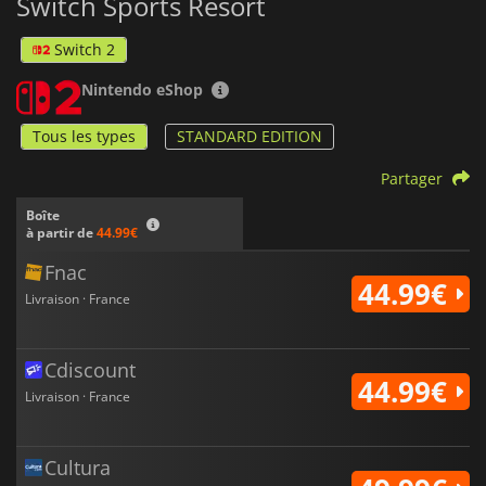
Switch Sports Resort
Switch 2
Nintendo eShop
Tous les types
STANDARD EDITION
Partager
Boîte
à partir de
44.99€
Fnac
44.99€
Livraison · France
Cdiscount
44.99€
Livraison · France
Cultura