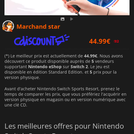
44.99
€
Marchand star
44.99
€
49.99
€
(*) Le meilleur prix est actuellement de
44.99€
. Nous avons
découvert ce produit disponible auprès de
5
vendeurs
supportant
Nintendo eShop
sur
Switch 2
. Le jeu est
disponible en édition Standard Edition. et
5
prix pour la
version physique.
Avant d'acheter Nintendo Switch Sports Resort, prenez le
temps de comparer les prix, que vous préfériez l'acquérir en
version physique en magasin ou en version numérique avec
une clé CD.
Les meilleures offres pour Nintendo