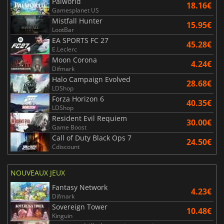
Palworld
18.16€
Gamesplanet US
Mistfall Hunter
15.95€
LootBar
EA SPORTS FC 27
45.28€
E.Leclerc
Moon Corona
4.24€
Difmark
Halo Campaign Evolved
28.68€
LDShop
Forza Horizon 6
40.35€
LDShop
Resident Evil Requiem
30.00€
Game Boost
Call of Duty Black Ops 7
24.50€
Cdiscount
NOUVEAUX JEUX
Fantasy Network
4.23€
Difmark
Sovereign Tower
10.48€
Kinguin