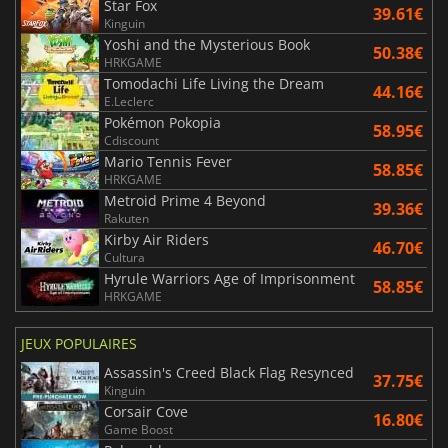
Star Fox
39.61€
Kinguin
Yoshi and the Mysterious Book
50.38€
HRKGAME
Tomodachi Life Living the Dream
44.16€
E.Leclerc
Pokémon Pokopia
58.95€
Cdiscount
Mario Tennis Fever
58.85€
HRKGAME
Metroid Prime 4 Beyond
39.36€
Rakuten
Kirby Air Riders
46.70€
Cultura
Hyrule Warriors Age of Imprisonment
58.85€
HRKGAME
JEUX POPULAIRES
Assassin's Creed Black Flag Resynced
37.75€
Kinguin
Corsair Cove
16.80€
Game Boost