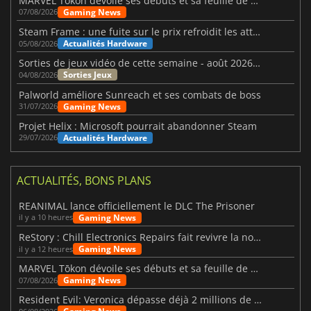
MARVEL Tōkon dévoile ses débuts et sa feuille de route
Gaming News
07/08/2026
Steam Frame : une fuite sur le prix refroidit les attentes VR
Actualités Hardware
05/08/2026
Sorties de jeux vidéo de cette semaine - août 2026 (semaine 32)
Sorties Jeux
04/08/2026
Palworld améliore Sunreach et ses combats de boss
Gaming News
31/07/2026
Projet Helix : Microsoft pourrait abandonner Steam
Actualités Hardware
29/07/2026
ACTUALITÉS, BONS PLANS
REANIMAL lance officiellement le DLC The Prisoner
Gaming News
il y a 10 heures
ReStory : Chill Electronics Repairs fait revivre la nostalgie des années 2000
Gaming News
il y a 12 heures
MARVEL Tōkon dévoile ses débuts et sa feuille de route
Gaming News
07/08/2026
Resident Evil: Veronica dépasse déjà 2 millions de wishlists