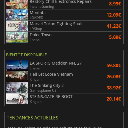
ReStory Chill Electronics Repairs
8.99€
Instant Gaming
Montabi
12.09€
LOADED
Marvel Tokon Fighting Souls
41.22€
LDShop
Doloc Town
5.09€
Eneba
BIENTÔT DISPONIBLE
EA SPORTS Madden NFL 27
59.80€
Eneba
Hell Let Loose Vietnam
26.08€
Kinguin
The Sinking City 2
38.92€
Gamesplanet US
STEINS;GATE RE BOOT
20.14€
Kinguin
TENDANCES ACTUELLES