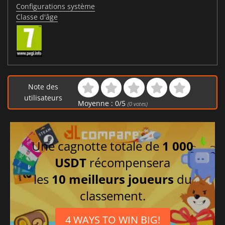
Configurations système
Classe d'âge
Note des
utilisateurs
Moyenne :
0
/
5
(
0
votes)
Une cagnotte totale de
1 000
USDT
récompensera
les
10 meilleurs joueurs
du
classement.
4 WAYS TO WIN BIG!